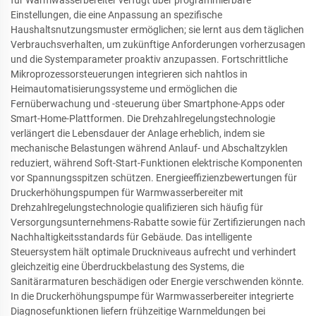
für Warmwasserbereiter verfügt über programmierbare
Einstellungen, die eine Anpassung an spezifische
Haushaltsnutzungsmuster ermöglichen; sie lernt aus dem täglichen
Verbrauchsverhalten, um zukünftige Anforderungen vorherzusagen
und die Systemparameter proaktiv anzupassen. Fortschrittliche
Mikroprozessorsteuerungen integrieren sich nahtlos in
Heimautomatisierungssysteme und ermöglichen die
Fernüberwachung und -steuerung über Smartphone-Apps oder
Smart-Home-Plattformen. Die Drehzahlregelungstechnologie
verlängert die Lebensdauer der Anlage erheblich, indem sie
mechanische Belastungen während Anlauf- und Abschaltzyklen
reduziert, während Soft-Start-Funktionen elektrische Komponenten
vor Spannungsspitzen schützen. Energieeffizienzbewertungen für
Druckerhöhungspumpen für Warmwasserbereiter mit
Drehzahlregelungstechnologie qualifizieren sich häufig für
Versorgungsunternehmens-Rabatte sowie für Zertifizierungen nach
Nachhaltigkeitsstandards für Gebäude. Das intelligente
Steuersystem hält optimale Druckniveaus aufrecht und verhindert
gleichzeitig eine Überdruckbelastung des Systems, die
Sanitärarmaturen beschädigen oder Energie verschwenden könnte.
In die Druckerhöhungspumpe für Warmwasserbereiter integrierte
Diagnosefunktionen liefern frühzeitige Warnmeldungen bei