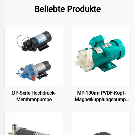
Beliebte Produkte
DP-Serie Hochdruck-
MP-100rm PVDF-Kopf-
Membranpumpe
Magnetkupplungspumpe
mit 120/130 L/Min
Leistung Starke
Korrosionsbeständigkeit
für starke Säuren und
Lösungsmittel