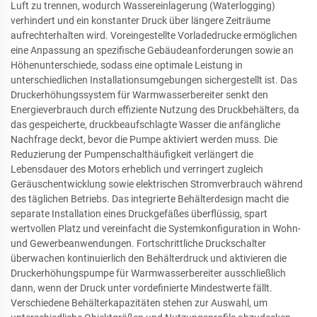
Luft zu trennen, wodurch Wassereinlagerung (Waterlogging)
verhindert und ein konstanter Druck über längere Zeiträume
aufrechterhalten wird. Voreingestellte Vorladedrucke ermöglichen
eine Anpassung an spezifische Gebäudeanforderungen sowie an
Höhenunterschiede, sodass eine optimale Leistung in
unterschiedlichen Installationsumgebungen sichergestellt ist. Das
Druckerhöhungssystem für Warmwasserbereiter senkt den
Energieverbrauch durch effiziente Nutzung des Druckbehälters, da
das gespeicherte, druckbeaufschlagte Wasser die anfängliche
Nachfrage deckt, bevor die Pumpe aktiviert werden muss. Die
Reduzierung der Pumpenschalthäufigkeit verlängert die
Lebensdauer des Motors erheblich und verringert zugleich
Geräuschentwicklung sowie elektrischen Stromverbrauch während
des täglichen Betriebs. Das integrierte Behälterdesign macht die
separate Installation eines Druckgefäßes überflüssig, spart
wertvollen Platz und vereinfacht die Systemkonfiguration in Wohn-
und Gewerbeanwendungen. Fortschrittliche Druckschalter
überwachen kontinuierlich den Behälterdruck und aktivieren die
Druckerhöhungspumpe für Warmwasserbereiter ausschließlich
dann, wenn der Druck unter vordefinierte Mindestwerte fällt.
Verschiedene Behälterkapazitäten stehen zur Auswahl, um