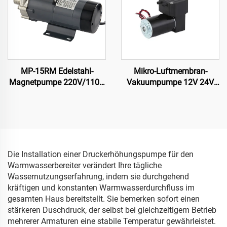
MP-15RM Edelstahl-
Mikro-Luftmembran-
Magnetpumpe 220V/110V
Vakuumpumpe 12V 24V
Lebensmittelklasse für
220V Niedriggeräusch-
Brauerei
Elektroantrieb für Medizin-
und
Schönheitseinrichtungen
Die Installation einer Druckerhöhungspumpe für den
Warmwasserbereiter verändert Ihre tägliche
Wassernutzungserfahrung, indem sie durchgehend
kräftigen und konstanten Warmwasserdurchfluss im
gesamten Haus bereitstellt. Sie bemerken sofort einen
stärkeren Duschdruck, der selbst bei gleichzeitigem Betrieb
mehrerer Armaturen eine stabile Temperatur gewährleistet.