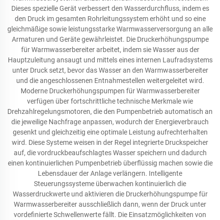
Dieses spezielle Gerät verbessert den Wasserdurchfluss, indem es
den Druck im gesamten Rohrleitungssystem erhöht und so eine
gleichmäßige sowie leistungsstarke Warmwasserversorgung an alle
Armaturen und Geräte gewährleistet. Die Druckerhöhungspumpe
für Warmwasserbereiter arbeitet, indem sie Wasser aus der
Hauptzuleitung ansaugt und mittels eines internen Laufradsystems
unter Druck setzt, bevor das Wasser an den Warmwasserbereiter
und die angeschlossenen Entnahmestellen weitergeleitet wird.
Moderne Druckerhöhungspumpen für Warmwasserbereiter
verfügen über fortschrittliche technische Merkmale wie
Drehzahlregelungsmotoren, die den Pumpenbetrieb automatisch an
die jeweilige Nachfrage anpassen, wodurch der Energieverbrauch
gesenkt und gleichzeitig eine optimale Leistung aufrechterhalten
wird. Diese Systeme weisen in der Regel integrierte Druckspeicher
auf, die vordruckbeaufschlagtes Wasser speichern und dadurch
einen kontinuierlichen Pumpenbetrieb überflüssig machen sowie die
Lebensdauer der Anlage verlängern. Intelligente
Steuerungssysteme überwachen kontinuierlich die
Wasserdruckwerte und aktivieren die Druckerhöhungspumpe für
Warmwasserbereiter ausschließlich dann, wenn der Druck unter
vordefinierte Schwellenwerte fällt. Die Einsatzmöglichkeiten von