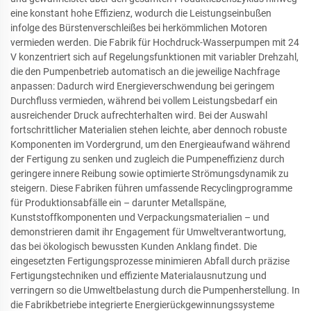
eine konstant hohe Effizienz, wodurch die Leistungseinbußen
infolge des Bürstenverschleißes bei herkömmlichen Motoren
vermieden werden. Die Fabrik für Hochdruck-Wasserpumpen mit 24
V konzentriert sich auf Regelungsfunktionen mit variabler Drehzahl,
die den Pumpenbetrieb automatisch an die jeweilige Nachfrage
anpassen: Dadurch wird Energieverschwendung bei geringem
Durchfluss vermieden, während bei vollem Leistungsbedarf ein
ausreichender Druck aufrechterhalten wird. Bei der Auswahl
fortschrittlicher Materialien stehen leichte, aber dennoch robuste
Komponenten im Vordergrund, um den Energieaufwand während
der Fertigung zu senken und zugleich die Pumpeneffizienz durch
geringere innere Reibung sowie optimierte Strömungsdynamik zu
steigern. Diese Fabriken führen umfassende Recyclingprogramme
für Produktionsabfälle ein – darunter Metallspäne,
Kunststoffkomponenten und Verpackungsmaterialien – und
demonstrieren damit ihr Engagement für Umweltverantwortung,
das bei ökologisch bewussten Kunden Anklang findet. Die
eingesetzten Fertigungsprozesse minimieren Abfall durch präzise
Fertigungstechniken und effiziente Materialausnutzung und
verringern so die Umweltbelastung durch die Pumpenherstellung. In
die Fabrikbetriebe integrierte Energierückgewinnungssysteme