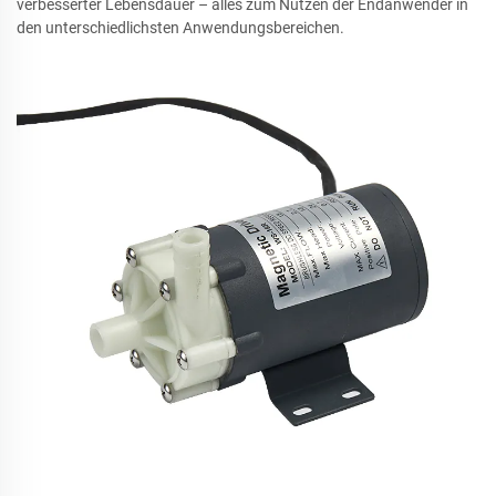
verbesserter Lebensdauer – alles zum Nutzen der Endanwender in
den unterschiedlichsten Anwendungsbereichen.