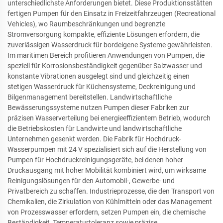
unterschiedlichste Anforderungen bietet. Diese Produktionsstätten
fertigen Pumpen für den Einsatz in Freizeitfahrzeugen (Recreational
Vehicles), wo Raumbeschränkungen und begrenzte
Stromversorgung kompakte, effiziente Lösungen erfordern, die
zuverlässigen Wasserdruck für bordeigene Systeme gewährleisten.
Im maritimen Bereich profitieren Anwendungen von Pumpen, die
speziell für Korrosionsbeständigkeit gegenüber Salzwasser und
konstante Vibrationen ausgelegt sind und gleichzeitig einen
stetigen Wasserdruck für Küchensysteme, Deckreinigung und
Bilgenmanagement bereitstellen. Landwirtschaftliche
Bewässerungssysteme nutzen Pumpen dieser Fabriken zur
präzisen Wasserverteilung bei energieeffizientem Betrieb, wodurch
die Betriebskosten für Landwirte und landwirtschaftliche
Unternehmen gesenkt werden. Die Fabrik für Hochdruck-
Wasserpumpen mit 24 V spezialisiert sich auf die Herstellung von
Pumpen für Hochdruckreinigungsgeräte, bei denen hoher
Druckausgang mit hoher Mobilität kombiniert wird, um wirksame
Reinigungslösungen für den Automobil-, Gewerbe- und
Privatbereich zu schaffen. Industrieprozesse, die den Transport von
Chemikalien, die Zirkulation von Kühlmitteln oder das Management
von Prozesswasser erfordern, setzen Pumpen ein, die chemische
Beständigkeit, Temperaturtoleranz sowie präzise