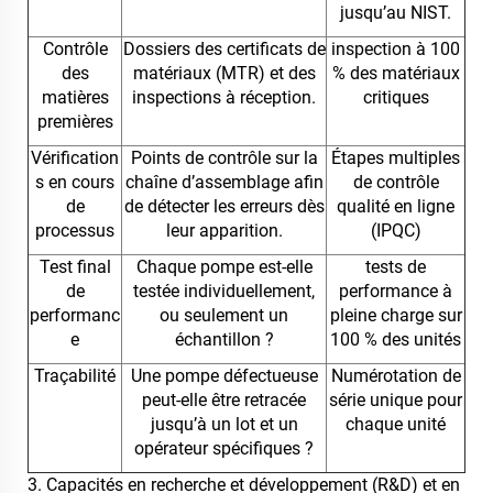
jusqu’au NIST.
Contrôle
Dossiers des certificats de
inspection à 100
des
matériaux (MTR) et des
% des matériaux
matières
inspections à réception.
critiques
premières
Vérification
Points de contrôle sur la
Étapes multiples
s en cours
chaîne d’assemblage afin
de contrôle
de
de détecter les erreurs dès
qualité en ligne
processus
leur apparition.
(IPQC)
Test final
Chaque pompe est-elle
tests de
de
testée individuellement,
performance à
performanc
ou seulement un
pleine charge sur
e
échantillon ?
100 % des unités
Traçabilité
Une pompe défectueuse
Numérotation de
peut-elle être retracée
série unique pour
jusqu’à un lot et un
chaque unité
opérateur spécifiques ?
3. Capacités en recherche et développement (R&D) et en