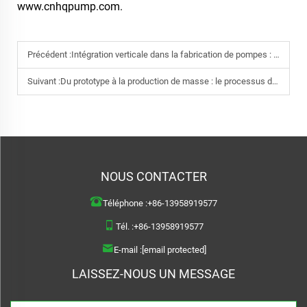
www.cnhqpump.com.
Précédent :
Intégration verticale dans la fabrication de pompes : comment elle bénéficie aux acheteurs B2B internationaux
Suivant :
Du prototype à la production de masse : le processus de gestion de projet OEM/ODM d’Haoquan
NOUS CONTACTER
Téléphone :
+86-13958919577
Tél. :
+86-13958919577
E-mail :
[email protected]
LAISSEZ-NOUS UN MESSAGE