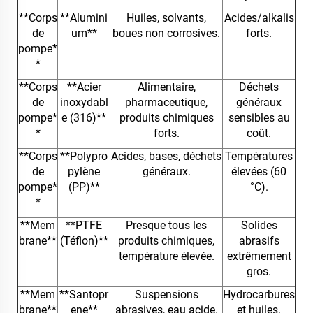
**Corps
**Alumini
Huiles, solvants,
Acides/alkalis
de
um**
boues non corrosives.
forts.
pompe*
*
**Corps
**Acier
Alimentaire,
Déchets
de
inoxydabl
pharmaceutique,
généraux
pompe*
e (316)**
produits chimiques
sensibles au
*
forts.
coût.
**Corps
**Polypro
Acides, bases, déchets
Températures
de
pylène
généraux.
élevées (60
pompe*
(PP)**
°C).
*
**Mem
**PTFE
Presque tous les
Solides
brane**
(Téflon)**
produits chimiques,
abrasifs
température élevée.
extrêmement
gros.
**Mem
**Santopr
Suspensions
Hydrocarbures
brane**
ene**
abrasives, eau acide.
et huiles.