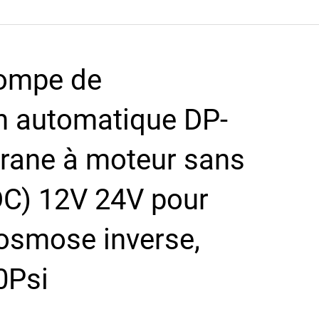
pompe de
n automatique DP-
rane à moteur sans
DC) 12V 24V pour
osmose inverse,
0Psi