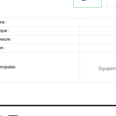
ne :
que :
esure :
on :
incipales
Équipeme