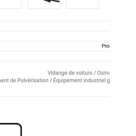
C
Ha
Produits de fabr
CE
Vidange de voiture / Osmose Inverse 
nt de Pulvérisation / Équipement industriel général / Do