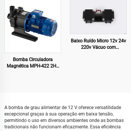
Baixo Ruído Micro 12v 24v
220v Vácuo com
Diafragma Alta Pressão
Bomba Circuladora
Bomba
Magnética MPH-422 2HP
Versão em PP Alta
Potência 380V 400 L/min
23 Metros Bomba para
Água Salgada e Química
para Barco
A bomba de grau alimentar de 12 V oferece versatilidade
excepcional graças à sua operação em baixa tensão,
permitindo o uso em diversos ambientes onde as bombas
tradicionais não funcionam eficazmente. Essa eficiência