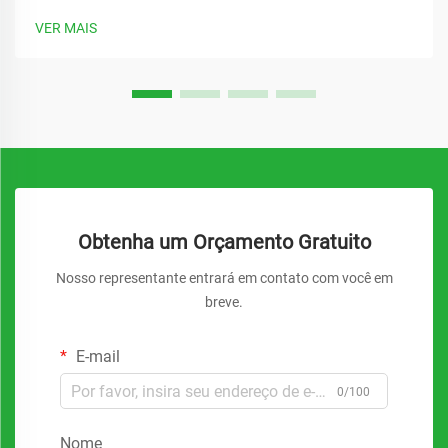
Entre os componentes mais críticos para qualquer
VER MAIS
configuração séria de cervejaria caseira ou de serviço está
um sistema confiável de bomba de cerveja...
Obtenha um Orçamento Gratuito
Nosso representante entrará em contato com você em
breve.
E-mail
0/100
Nome