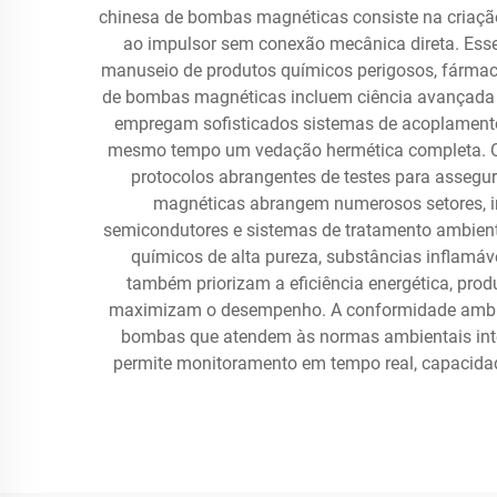
chinesa de bombas magnéticas consiste na criaçã
ao impulsor sem conexão mecânica direta. Esse
manuseio de produtos químicos perigosos, fármacos
de bombas magnéticas incluem ciência avançada de
empregam sofisticados sistemas de acoplamento 
mesmo tempo um vedação hermética completa. O 
protocolos abrangentes de testes para assegu
magnéticas abrangem numerosos setores, in
semicondutores e sistemas de tratamento ambient
químicos de alta pureza, substâncias inflamá
também priorizam a eficiência energética, pr
maximizam o desempenho. A conformidade ambient
bombas que atendem às normas ambientais inter
permite monitoramento em tempo real, capacidade