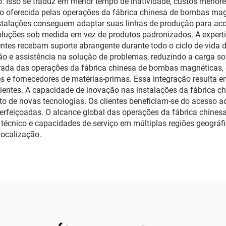
 Isso se traduz em menor tempo de inatividade, custos menore
ação oferecida pelas operações da fábrica chinesa de bombas ma
nstalações conseguem adaptar suas linhas de produção para aco
oluções sob medida em vez de produtos padronizados. A experti
ntes recebam suporte abrangente durante todo o ciclo de vida 
ão e assistência na solução de problemas, reduzindo a carga so
grada das operações da fábrica chinesa de bombas magnéticas
e fornecedores de matérias-primas. Essa integração resulta em
clientes. A capacidade de inovação nas instalações da fábrica
 de novas tecnologias. Os clientes beneficiam-se do acesso aos
erfeiçoadas. O alcance global das operações da fábrica chines
 técnico e capacidades de serviço em múltiplas regiões geográf
localização.