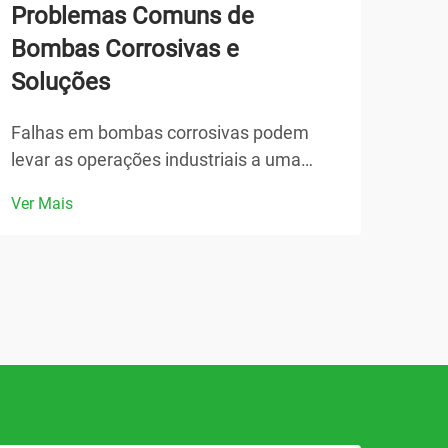
Problemas Comuns de
Com
Bombas Corrosivas e
águ
Soluções
tra
Falhas em bombas corrosivas podem
Sele
levar as operações industriais a uma
para
paralisação dispendiosa, gerando tempo
uma 
Ver Mais
Ver 
de inatividade que afeta a produtividade
conf
e a lucratividade nas instalações de
viag
processamento químico, tratamento de
trai
águas residuais e manufatura. Ao lidar
sist
com substâncias agressivas...
devi