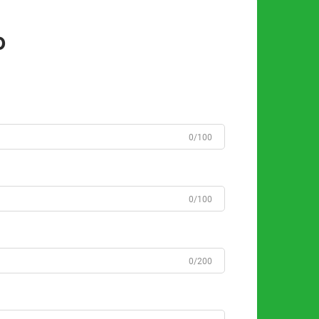
o
0/100
0/100
0/200