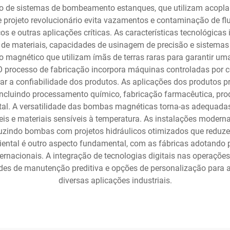
o de sistemas de bombeamento estanques, que utilizam acoplam
 projeto revolucionário evita vazamentos e contaminação de fl
 e outras aplicações críticas. As características tecnológica
 materiais, capacidades de usinagem de precisão e sistemas r
magnético que utilizam ímãs de terras raras para garantir uma
processo de fabricação incorpora máquinas controladas por 
rar a confiabilidade dos produtos. As aplicações dos produtos 
cluindo processamento químico, fabricação farmacêutica, prod
al. A versatilidade das bombas magnéticas torna-as adequadas 
veis e materiais sensíveis à temperatura. As instalações moder
oduzindo bombas com projetos hidráulicos otimizados que red
al é outro aspecto fundamental, com as fábricas adotando p
nacionais. A integração de tecnologias digitais nas operaçõ
s de manutenção preditiva e opções de personalização para at
diversas aplicações industriais.