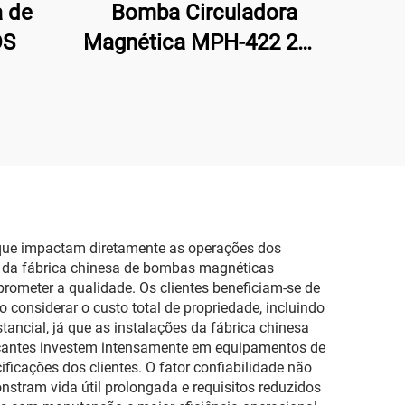
 de
Bomba Circuladora
DS
Magnética MPH-422 2HP
Versão em PP Alta
Potência 380V 400 L/min
23 Metros Bomba para
Água Salgada e Química
para Barco
 que impactam diretamente as operações dos
es da fábrica chinesa de bombas magnéticas
rometer a qualidade. Os clientes beneficiam-se de
onsiderar o custo total de propriedade, incluindo
ancial, já que as instalações da fábrica chinesa
icantes investem intensamente em equipamentos de
ficações dos clientes. O fator confiabilidade não
tram vida útil prolongada e requisitos reduzidos