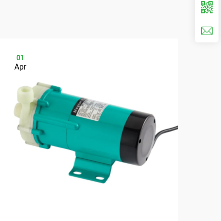
01
0
Apr
Ap