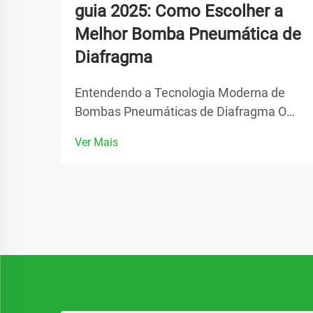
guia 2025: Como Escolher a
Melhor Bomba Pneumática de
Diafragma
Entendendo a Tecnologia Moderna de
Bombas Pneumáticas de Diafragma O
cenário industrial está evoluindo
Ver Mais
rapidamente, e no seu centro está o
papel crucial dos sistemas de
transferência de fluidos. A bomba
pneumática de diafragma destaca-se
como uma solução versátil que
revolucionou...