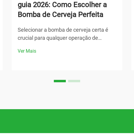
guia 2026: Como Escolher a
Bomba de Cerveja Perfeita
Selecionar a bomba de cerveja certa é
crucial para qualquer operação de
cervejaria, seja você administrando uma
Ver Mais
cervejaria comercial ou montando um
sistema caseiro de cervejamento. A
bomba de cerveja adequada garante
taxas de fluxo consistentes, mantém a
qualidade do produto e oferece
confiabilidade...