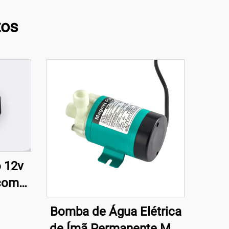
tos
o 12v
com
essão
Bomba de Água Elétrica
de Ímã Permanente MP-