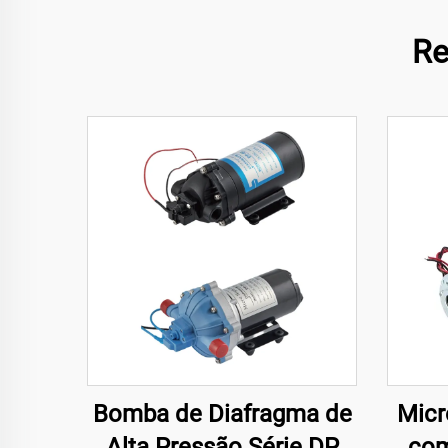
Re
Bomba de Diafragma de
Micr
Alta Pressão Série DP
com