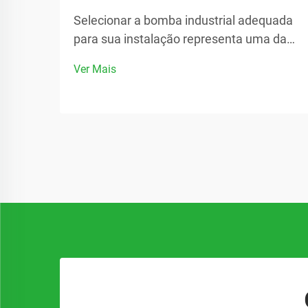
Selecionar a bomba industrial adequada
para sua instalação representa uma das
decisões mais críticas na gestão de
Ver Mais
operações industriais. O desempenho,
eficiência e confiabilidade de todo o seu
sistema dependem fortemente da
escolha da bomba certa...