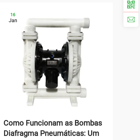
16
0
Jan
Fe
Como Funcionam as Bombas
gui
Diafragma Pneumáticas: Um
Mel