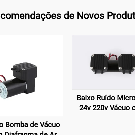
comendações de Novos Produ
Baixo Ruído Micr
24v 220v Vácuo 
Diafragma Alta Pr
o Bomba de Vácuo
Bomba
 Diafragma de Ar