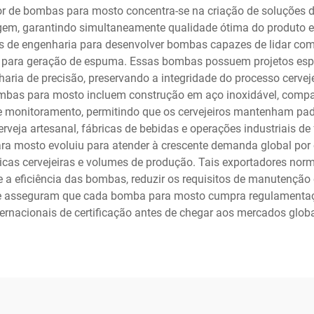
r de bombas para mosto concentra-se na criação de soluções de
em, garantindo simultaneamente qualidade ótima do produto e 
 de engenharia para desenvolver bombas capazes de lidar com a
al para geração de espuma. Essas bombas possuem projetos espe
ia de precisão, preservando a integridade do processo cerveje
ombas para mosto incluem construção em aço inoxidável, compati
e monitoramento, permitindo que os cervejeiros mantenham pad
rveja artesanal, fábricas de bebidas e operações industriais d
ra mosto evoluiu para atender à crescente demanda global por c
cas cervejeiras e volumes de produção. Tais exportadores n
a eficiência das bombas, reduzir os requisitos de manutenção
ade asseguram que cada bomba para mosto cumpra regulamentaçõ
ternacionais de certificação antes de chegar aos mercados globa