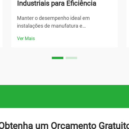
Industriais para Eficiência
Manter o desempenho ideal em
instalações de manufatura e
processamento exige atenção cuidadosa
Ver Mais
a equipamentos críticos, especialmente
ao garantir que seus sistemas de
bombas industriais operem com
eficiência máxima. Protocolos regulares
de manutenção...
Obtenha um Orçamento Gratuit