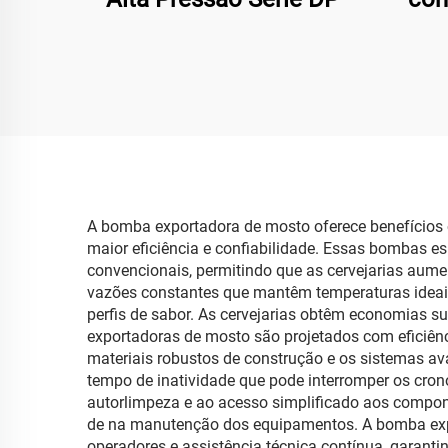
12
Ruído
Equi
A bomba exportadora de mosto oferece benefícios o
maior eficiência e confiabilidade. Essas bombas 
convencionais, permitindo que as cervejarias aume
vazões constantes que mantêm temperaturas ideais
perfis de sabor. As cervejarias obtêm economias 
exportadoras de mosto são projetados com eficiê
materiais robustos de construção e os sistemas av
tempo de inatividade que pode interromper os cr
autorlimpeza e ao acesso simplificado aos componen
de na manutenção dos equipamentos. A bomba expor
operadores e assistência técnica contínua, garant