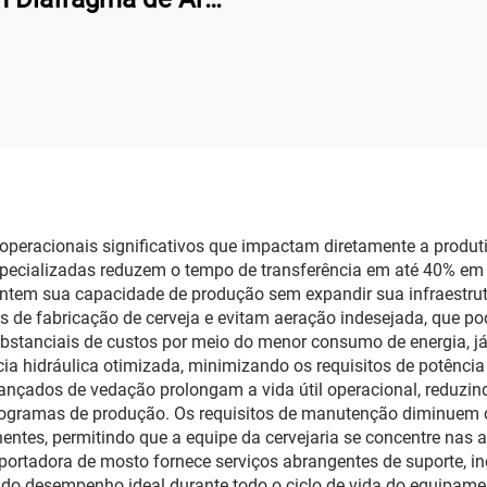
v 24v 220v Baixo
 Fonte Elétrica para
pamentos Médicos
e de Beleza
peracionais significativos que impactam diretamente a produtiv
especializadas reduzem o tempo de transferência em até 40% 
ntem sua capacidade de produção sem expandir sua infraestrutu
 de fabricação de cerveja e evitam aeração indesejada, que po
substanciais de custos por meio do menor consumo de energia
ncia hidráulica otimizada, minimizando os requisitos de potê
ançados de vedação prolongam a vida útil operacional, reduzin
onogramas de produção. Os requisitos de manutenção diminuem
tes, permitindo que a equipe da cervejaria se concentre nas at
tadora de mosto fornece serviços abrangentes de suporte, incl
indo desempenho ideal durante todo o ciclo de vida do equipame