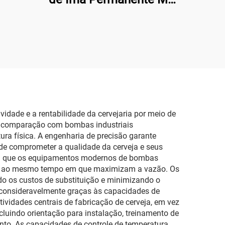
10RM 110/220V Mais
Vendida Bomba
Centrífuga Acionada por
Magneto para Sistema
de Refrigeração 11/12
L/min OEM
idade e a rentabilidade da cervejaria por meio de
em comparação com bombas industriais
ra física. A engenharia de precisão garante
de comprometer a qualidade da cerveja e seus
, já que os equipamentos modernos de bombas
ncia ao mesmo tempo em que maximizam a vazão. Os
do os custos de substituição e minimizando o
 consideravelmente graças às capacidades de
ividades centrais de fabricação de cerveja, em vez
uindo orientação para instalação, treinamento de
nto. As capacidades de controle de temperatura