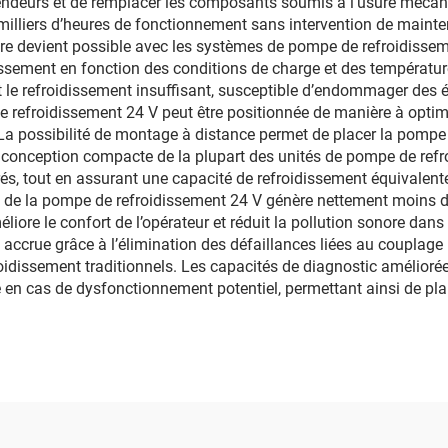
s tendeurs et de remplacer les composants soumis à l’usure méc
illiers d’heures de fonctionnement sans intervention de maintena
re devient possible avec les systèmes de pompe de refroidisseme
ssement en fonction des conditions de charge et des températures
 et le refroidissement insuffisant, susceptible d’endommager des é
 refroidissement 24 V peut être positionnée de manière à optimis
. La possibilité de montage à distance permet de placer la pomp
a conception compacte de la plupart des unités de pompe de re
 tout en assurant une capacité de refroidissement équivalente, 
e de la pompe de refroidissement 24 V génère nettement moins d
re le confort de l’opérateur et réduit la pollution sonore dans l
é accrue grâce à l’élimination des défaillances liées au couplag
oidissement traditionnels. Les capacités de diagnostic amélio
 en cas de dysfonctionnement potentiel, permettant ainsi de pla