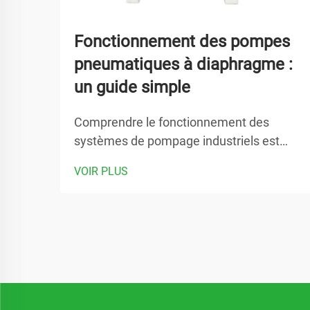
Fonctionnement des pompes
pneumatiques à diaphragme :
un guide simple
Comprendre le fonctionnement des
systèmes de pompage industriels est
essentiel pour les ingénieurs, les
VOIR PLUS
gestionnaires d'installations et les
spécialistes des achats dans divers
secteurs manufacturiers. Une pompe à
membrane pneumatique représente l'une
des solutions les plus fiables et
polyvalentes...