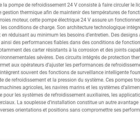
 la pompe de refroidissement 24 V consiste à faire circuler le liq
e gestion thermique afin de maintenir des températures de fon
rroies moteur, cette pompe électrique 24 V assure un fonctionne
 les conditions de charge. Son architecture technologique intèg
 en réduisant au minimum les besoins d’entretien. Des designs 
 ainsi des performances fiables dans des conditions de foncti
tamment des carter résistants à la corrosion et des joints capa
ironnementales sévères. Des circuits intégrés de protection th
rmet aux opérateurs d’ajuster les performances de refroidisseme
ègrent souvent des fonctions de surveillance intelligente fourn
e de refroidissement et la pression du système. Ces pompes tro
machines agricoles, les navires marins et les systèmes d’alime
le pour les systèmes de refroidissement auxiliaires, les applica
ciaux. La souplesse d’installation constitue un autre avantage
verses orientations et positions sans compromettre ses performan