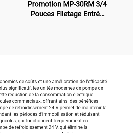
Promotion MP-30RM 3/4
n
Pouces Filetage Entrée
Sortie Pompe
Magnétique en PP
Résistante aux Produits
Chimiques pour Solvant
de Machinage
nomies de coûts et une amélioration de l’efficacité
e plus significatif, les unités modernes de pompe de
tte réduction de la consommation électrique
hicules commerciaux, offrant ainsi des bénéfices
mpe de refroidissement 24 V permet de maintenir la
endant les périodes d’immobilisation et réduisant
 agricoles, qui fonctionnent fréquemment en
pe de refroidissement 24 V, qui élimine la