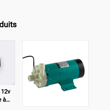
duits
 12v
 à
Vide