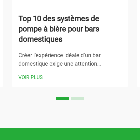
Top 10 des systèmes de
pompe à bière pour bars
domestiques
Créer l’expérience idéale d’un bar
domestique exige une attention
particulière portée aux équipements
VOIR PLUS
capables de fournir des résultats
constants et d’un niveau professionnel.
Parmi les composants les plus essentiels
de tout équipement sérieux de brassage
ou de service à domicile figure un
système de pompe à bière fiable…