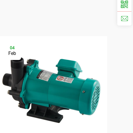
04
0
Feb
Fe