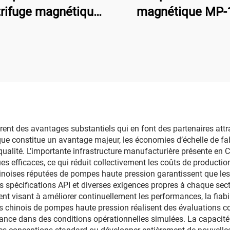
rifuge magnétique
magnétique MP-
423 en PVDF pour
16/19LPM 110/2
rculation de liquides
pour solvant chim
gressifs dans le
tement par usinage
nt des avantages substantiels qui en font des partenaires attra
ue constitue un avantage majeur, les économies d’échelle de fabr
ualité. L’importante infrastructure manufacturière présente en 
s efficaces, ce qui réduit collectivement les coûts de production 
hinoises réputées de pompes haute pression garantissent que le
les spécifications API et diverses exigences propres à chaque sec
isant à améliorer continuellement les performances, la fiabilité
ls chinois de pompes haute pression réalisent des évaluations 
rmance dans des conditions opérationnelles simulées. La capacit