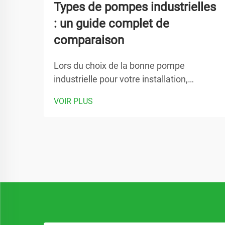
Types de pompes industrielles
: un guide complet de
comparaison
Lors du choix de la bonne pompe
industrielle pour votre installation,
comprendre la diversité des options
VOIR PLUS
disponibles peut faire la différence entre
une performance optimale et des temps
d'arrêt coûteux. Une pompe industrielle
constitue l'élément central de nombreux
processus de fabrication...