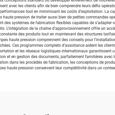
r des conceptions standard ou développer entièrement de nouvell
ement avec les clients afin de bien comprendre leurs défis opérati
rformances tout en minimisant les coûts d’exploitation. La capa
 haute pression de traiter aussi bien de petites commandes spéc
ent des systèmes de fabrication flexibles capables de s’adapter
ts. L’intégration de la chaîne d’approvisionnement offre un ac
constante des produits tout en maintenant des structures tarifai
mpes haute pression comprennent des conseils pour l’installati
tachées. Ces programmes complets d’assistance aident les client
xportation et les réseaux logistiques internationaux garantissent
ion et en gestion des documents, parfaitement familières avec 
ation dans les procédés de fabrication, les conceptions de produi
pes haute pression conservent leur compétitivité dans un conte