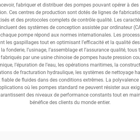
evoir, fabriquer et distribuer des pompes pouvant opérer à des 
ion. Ces centres de production sont dotés de lignes de fabricat
sés et des protocoles complets de contrôle qualité. Les caract
incluent des systèmes de conception assistée par ordinateur (C
e chaque pompe répond aux normes internationales. Les processu
 les gaspillages tout en optimisant l’efficacité et la qualité de
fonderie, l’usinage, l’assemblage et l’assurance qualité, tous t
 fabriqués par une usine chinoise de pompes haute pression couv
imique, l’épuration de l’eau, les opérations maritimes, la construc
tions de fracturation hydraulique, les systèmes de nettoyage ha
rt fiable de fluides dans des conditions extrêmes. La polyvalenc
pplications où les pompes standard ne peuvent résister aux exi
garantissent des niveaux de performance constants tout en maint
bénéfice des clients du monde entier.