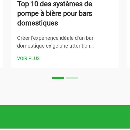
Top 10 des systèmes de
pompe à bière pour bars
domestiques
Créer l’expérience idéale d’un bar
domestique exige une attention
particulière portée aux équipements
VOIR PLUS
capables de fournir des résultats
constants et d’un niveau professionnel.
Parmi les composants les plus essentiels
de tout équipement sérieux de brassage
ou de service à domicile figure un
système de pompe à bière fiable…