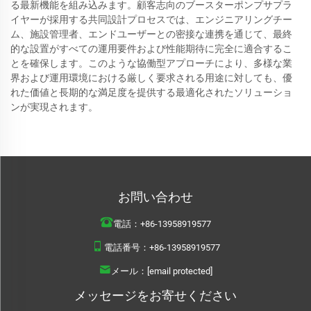
る最新機能を組み込みます。顧客志向のブースターポンプサプラ
イヤーが採用する共同設計プロセスでは、エンジニアリングチー
ム、施設管理者、エンドユーザーとの密接な連携を通じて、最終
的な設置がすべての運用要件および性能期待に完全に適合するこ
とを確保します。このような協働型アプローチにより、多様な業
界および運用環境における厳しく要求される用途に対しても、優
れた価値と長期的な満足度を提供する最適化されたソリューショ
ンが実現されます。
お問い合わせ
電話：
+86-13958919577
電話番号：
+86-13958919577
メール：
[email protected]
メッセージをお寄せください