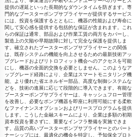
法により、事業運営の中断やエンドユーザーへのサービス
提供の遅延といった長期的なダウンタイムを防ぎます。専
門的なブースターポンプサプライヤーが提供するサービス
には、投資を保護するとともに、機器の性能および寿命に
関して安心感を提供する包括的な保証が含まれます。これ
らの保証は通常、部品および作業工賃の両方をカバーし、
製造上の欠陥や早期故障に対して完全な保護を提供しま
す。確立されたブースターポンプサプライヤーとの関係
は、既存システムの機能を向上させるための最新技術アッ
プグレードおよびリトロフィット機会へのアクセスを可能
にし、機器の全面的交換を必要としません。このようなア
ップグレード経路により、企業はスマートモニタリング機
能、より優れた省エネルギー部品、高度な制御システムな
どを、技術の進展に応じて段階的に導入できます。有能な
ブースターポンプサプライヤーは、キャッシュフロー管理
を改善し、必要なポンプ機器を即座に利用可能にする柔軟
なファイナンスオプションおよびリースプログラムを提供
します。こうした金融スキームにより、企業は多額の初期
資本投資を要さずに、重要なインフラ整備を実施できま
す。品質の高いブースターポンプサプライヤーとのパート
ナーシップには、最適化の機会を特定し、予知保全プロト