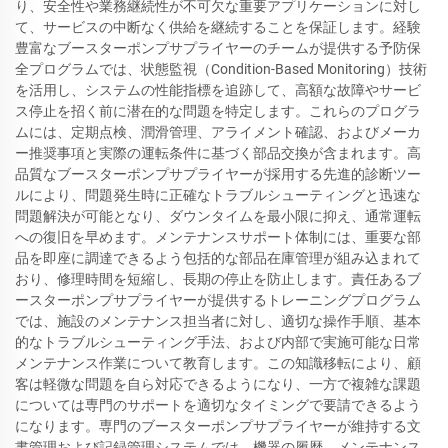
り、安全性や業務継続性が不可欠な重要アプリケーションに対し
て、サービスの中断なく供給を継続することを保証します。経験
豊富なブースターポンプサプライヤーのチームが提供する予防保
全プログラムでは、状態監視（Condition-Based Monitoring）技術
を活用し、システムの性能指標を追跡して、高額な故障やサービ
ス停止を招く前に潜在的な問題を特定します。これらのプログラ
ムには、定期点検、潤滑管理、アライメント確認、およびメーカ
ー推奨事項と実際の運転条件に基づく部品交換が含まれます。高
品質なブースターポンプサプライヤーが採用する先進的診断ツー
ルにより、問題発生時に正確なトラブルシューティングと迅速な
問題解決が可能となり、ダウンタイムを最小限に抑え、通常運転
への復旧を早めます。メンテナンスサポート体制には、重要な部
品を即座に調達できるよう包括的な部品在庫管理が組み込まれて
おり、修理時間を短縮し、長期の停止を防止します。責任あるブ
ースターポンプサプライヤーが提供するトレーニングプログラム
では、施設のメンテナンス担当者に対し、適切な操作手順、基本
的なトラブルシューティング手法、および内部で実施可能な日常
メンテナンス作業について教育します。この知識移転により、顧
客は軽微な問題を自ら対応できるようになり、一方で複雑な課題
については専門のサポートを適切なタイミングで要請できるよう
になります。専門のブースターポンプサプライヤーが維持する文
書管理および記録管理システムでは、機器の履歴、メンテナンス