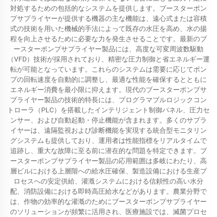
対処するための包括的なシステムを提供します。ブースターポン
プサプライヤーが提供する機器の主な機能は、遠心式または容積
式の技術を用いた機械的手法によって既存の水圧を高め、水の揚
程を向上させるために必要な力を発生させることです。最新のブ
ースターポンプサプライヤー製品には、高度な可変周波数駆動
（VFD）技術が採用されており、精密な圧力制御と省エネルギー運
転が可能となっています。これらのシステムは需要に応じてポン
プの回転速度を自動的に調整し、最適な性能を確保するとともに
エネルギー消費を最小限に抑えます。現代のブースターポンプサ
プライヤー製品の技術的特長には、プログラマブルロジックコン
トローラ（PLC）を搭載したインテリジェント制御パネル、圧力セ
ンサー、および自動起動・停止機能が含まれます。多くのサプラ
イヤーは、遠隔監視および診断機能を実現する統合型モニタリン
グシステムも提供しており、運用者は性能指標をリアルタイムで
追跡し、重大な故障に至る前に潜在的な問題を特定できます。ブ
ースターポンプサプライヤー製品の応用範囲は多岐にわたり、高
層ビルにおける上層階への給水圧確保、製造設備における生産プ
ロセスへの安定供給、灌漑システムにおける信頼性の高い水分
配、消防設備における即時高圧給水などがあります。農業分野で
は、作物の効率的な灌漑のためにブースターポンプサプライヤー
のソリューションが頻繁に活用され、医療施設では、滅菌プロセ