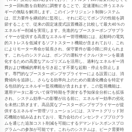
ーター回転数を自動的に調整することで、定速運転に伴うエネル
ギーの無駄を解消します。このインテリジェント制御システム
は、圧力要件を継続的に監視し、それに応じてポンプの性能を調
節することで、従来の固定速度式設置機器と比較して最大40％の
エネルギー削減を実現します。先進的なブースターポンプサプラ
イヤーが提供する高度なエネルギー管理機能には、起動時の電気
的ストレスを低減するソフトスタート機能が含まれており、これ
によりモーター寿命が延長され、保守要件が最小限に抑えられま
す。これらのシステムは、ポンプの運転サイクルパターンを最適
化するための高度なアルゴリズムを活用し、過剰なエネルギー消
費および機械的摩耗を引き起こす不要な起動・停止を防止しま
す。専門的なブースターポンプサプライヤーによる設置には、消
費傾向を追跡し、さらなる効率向上のための最適化機会を特定す
る包括的なエネルギー監視機能が含まれます。この監視機能は、
運用データに基づいて保守時期を予測する予知保全分析にも拡張
され、システム効率への影響が出る前に、エネルギー効率の劣化
を未然に防ぎます。高品質なブースターポンプサプライヤーが提
供するエネルギー管理ソリューションには、スマートグリッド対
応機能が組み込まれており、電力会社のインセンティブプログラ
ムを通じた追加コスト削減を可能にするデマンドレスポンスプロ
グラムへの参加が可能です。これらのシステムは、ピーク需要時