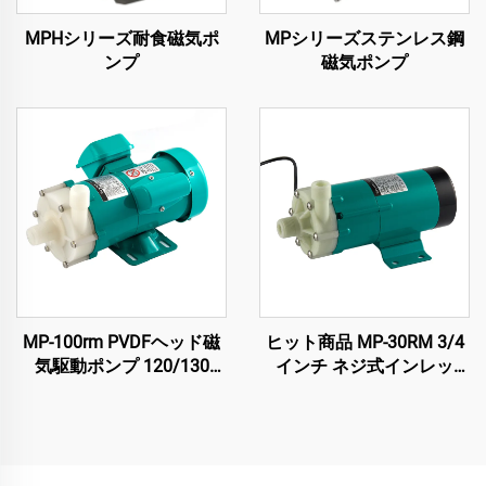
MPHシリーズ耐食磁気ポ
MPシリーズステンレス鋼
ンプ
磁気ポンプ
MP-100rm PVDFヘッド磁
ヒット商品 MP-30RM 3/4
気駆動ポンプ 120/130
インチ ネジ式インレッ
L/Min 容量 強酸・溶剤用
ト・アウトレット ポリプ
強腐食抵抗性
ロピレン製磁気ポンプ 耐
化学薬品 電動磁気ポンプ
金属加工用化学溶剤対応