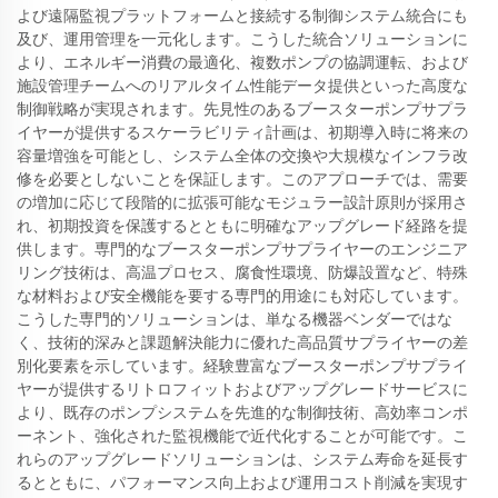
よび遠隔監視プラットフォームと接続する制御システム統合にも
及び、運用管理を一元化します。こうした統合ソリューションに
より、エネルギー消費の最適化、複数ポンプの協調運転、および
施設管理チームへのリアルタイム性能データ提供といった高度な
制御戦略が実現されます。先見性のあるブースターポンプサプラ
イヤーが提供するスケーラビリティ計画は、初期導入時に将来の
容量増強を可能とし、システム全体の交換や大規模なインフラ改
修を必要としないことを保証します。このアプローチでは、需要
の増加に応じて段階的に拡張可能なモジュラー設計原則が採用さ
れ、初期投資を保護するとともに明確なアップグレード経路を提
供します。専門的なブースターポンプサプライヤーのエンジニア
リング技術は、高温プロセス、腐食性環境、防爆設置など、特殊
な材料および安全機能を要する専門的用途にも対応しています。
こうした専門的ソリューションは、単なる機器ベンダーではな
く、技術的深みと課題解決能力に優れた高品質サプライヤーの差
別化要素を示しています。経験豊富なブースターポンプサプライ
ヤーが提供するリトロフィットおよびアップグレードサービスに
より、既存のポンプシステムを先進的な制御技術、高効率コンポ
ーネント、強化された監視機能で近代化することが可能です。こ
れらのアップグレードソリューションは、システム寿命を延長す
るとともに、パフォーマンス向上および運用コスト削減を実現す