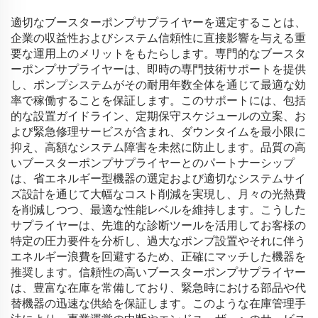
適切なブースターポンプサプライヤーを選定することは、
企業の収益性およびシステム信頼性に直接影響を与える重
要な運用上のメリットをもたらします。専門的なブースタ
ーポンプサプライヤーは、即時の専門技術サポートを提供
し、ポンプシステムがその耐用年数全体を通じて最適な効
率で稼働することを保証します。このサポートには、包括
的な設置ガイドライン、定期保守スケジュールの立案、お
よび緊急修理サービスが含まれ、ダウンタイムを最小限に
抑え、高額なシステム障害を未然に防止します。品質の高
いブースターポンプサプライヤーとのパートナーシップ
は、省エネルギー型機器の選定および適切なシステムサイ
ズ設計を通じて大幅なコスト削減を実現し、月々の光熱費
を削減しつつ、最適な性能レベルを維持します。こうした
サプライヤーは、先進的な診断ツールを活用してお客様の
特定の圧力要件を分析し、過大なポンプ設置やそれに伴う
エネルギー浪費を回避するため、正確にマッチした機器を
推奨します。信頼性の高いブースターポンプサプライヤー
は、豊富な在庫を常備しており、緊急時における部品や代
替機器の迅速な供給を保証します。このような在庫管理手