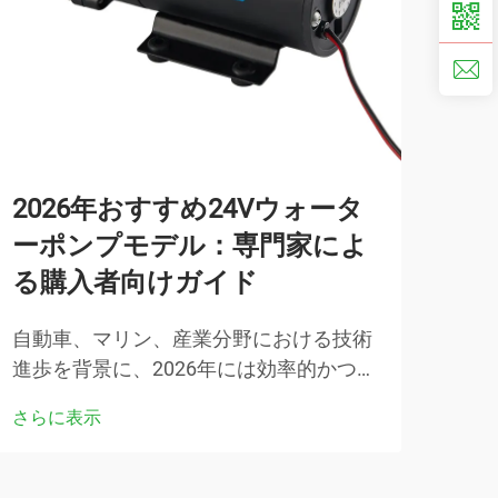
2026年おすすめ24Vウォータ
一
ーポンプモデル：専門家によ
と
る購入者向けガイド
腐食
処理
自動車、マリン、産業分野における技術
て、
進歩を背景に、2026年には効率的かつ信
さら
およ
頼性の高い24Vウォーターポンプシステ
さらに表示
撃性
ムに対する需要が劇的に増加しました。
これらのコンパクトでありながら強力な
ポンピングソリューションは、優れた性