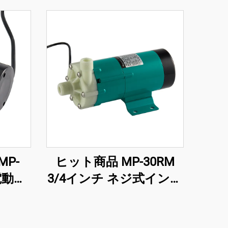
P-
ヒット商品 MP-30RM
 電動永
3/4インチ ネジ式インレ
駆動遠
ット・アウトレット ポ
ステム
リプロピレン製磁気ポ