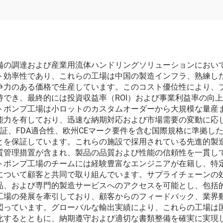
用 11/12 L/min
ル装着メーカ
（OEM）
備の調達および産業用流体ハンドリングソリューションにおい
ト効率性であり、これらの工場は中国の製造インフラ、熟練し
争力のある価格で生産しています。このコスト優位性により、
でき、最終的には投資収益率（ROI）および事業利益率の向
トポンプ工場は小ロットのカスタムオーダーから大規模な量産
能力を有しており、迅速な納期対応および市場需要の変動に応
認証、FDA適合性、欧州CEマーク要件を含む国際規格に準拠
とを保証しています。これらの施設で採用されている先進的製造
質管理措置が含まれ、製品の品質および性能の信頼性を一貫し
トポンプ工場のチームには経験豊富なエンジニアが在籍し、特
について顧客と共同で取り組んでいます。サプライチェーンの
品、および専門的製造サービスへのアクセスを可能とし、包括
工場の発展を牽引しており、顧客からのフィードバック、業界
図っています。グローバルな輸出実績により、これらの工場は
化するとともに、納期遵守および適切な書類整備を確実に実現