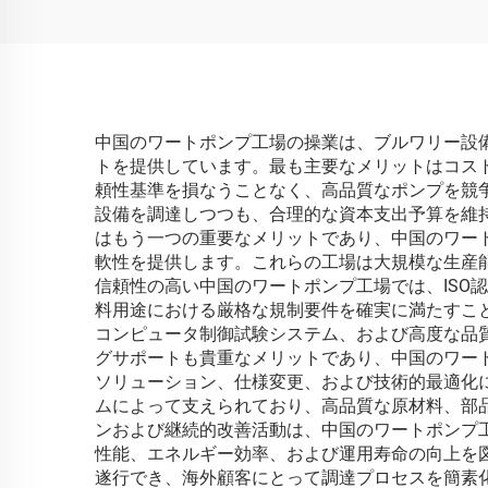
中国のワートポンプ工場の操業は、ブルワリー設
トを提供しています。最も主要なメリットはコス
頼性基準を損なうことなく、高品質なポンプを競
設備を調達しつつも、合理的な資本支出予算を維持
はもう一つの重要なメリットであり、中国のワー
軟性を提供します。これらの工場は大規模な生産
信頼性の高い中国のワートポンプ工場では、ISO
料用途における厳格な規制要件を確実に満たすこ
コンピュータ制御試験システム、および高度な品
グサポートも貴重なメリットであり、中国のワー
ソリューション、仕様変更、および技術的最適化
ムによって支えられており、高品質な原材料、部
ンおよび継続的改善活動は、中国のワートポンプ
性能、エネルギー効率、および運用寿命の向上を
遂行でき、海外顧客にとって調達プロセスを簡素