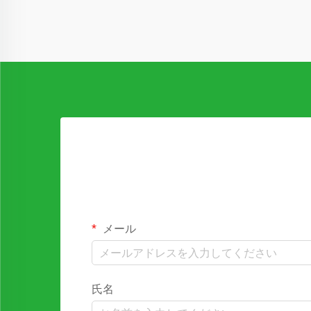
メール
氏名