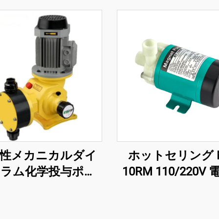
性メカニカルダイ
ホットセリング M
フラム化学投与ポン
10RM 110/220V
 高性能用途向け
久磁石式水泵 磁気
心ポンプ 冷却シ