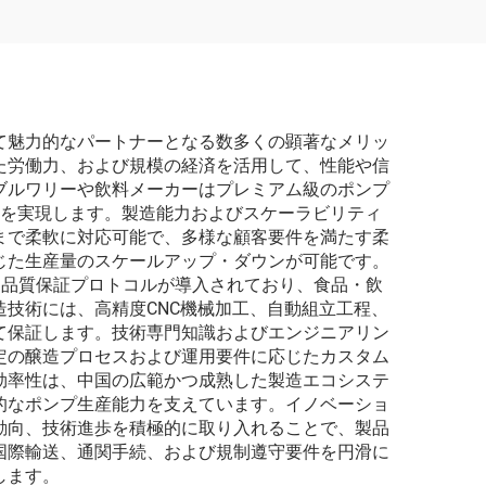
 オリジナ
ンプ 耐化学薬品 電動磁
ー
気ポンプ 金属加工用化
学溶剤対応
て魅力的なパートナーとなる数多くの顕著なメリッ
た労働力、および規模の経済を活用して、性能や信
ブルワリーや飲料メーカーはプレミアム級のポンプ
上を実現します。製造能力およびスケーラビリティ
まで柔軟に対応可能で、多様な顧客要件を満たす柔
じた生産量のスケールアップ・ダウンが可能です。
した品質保証プロトコルが導入されており、食品・飲
技術には、高精度CNC機械加工、自動組立工程、
て保証します。技術専門知識およびエンジニアリン
定の醸造プロセスおよび運用要件に応じたカスタム
効率性は、中国の広範かつ成熟した製造エコシステ
的なポンプ生産能力を支えています。イノベーショ
動向、技術進歩を積極的に取り入れることで、製品
国際輸送、通関手続、および規制遵守要件を円滑に
します。