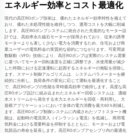
エネルギー効率とコスト最適化
現代の高圧ROポンプ技術は、優れたエネルギー効率特性を備えて
おり、優れた水処理性能を維持しつつ、運用コストを大幅に削減
します。高圧ROポンプシステムに統合された先進的なモーター設
計では、高効率永久磁石モーターが採用されており、従来の誘導
モーターよりも著しく少ない電力を消費するため、住宅および商
業ユーザーの電気料金の実質的な節約につながります。可変周波
数駆動（VFD）技術により、高圧ROポンプは実際のシステム需要
に基づいてモーター回転速度を正確に調整でき、水使用量が減少
した時期における定速運転に起因するエネルギーの無駄を排除し
ます。スマート制御アルゴリズムは、システムパラメーターを継
続的に分析し、負荷条件の変化に応じて運転を最適化すること
で、高圧ROポンプの性能を常時最高効率で維持します。高度な高
圧ROポンプ設計に組み込まれたエネルギー回収システムは、濃縮
水ストリームから発生する水力エネルギーを回収・再利用し、大
規模アプリケーションにおいて全体の電力消費を最大60％削減し
ます。高圧ROポンプ制御システムに内蔵されたソフトスタート機
能は、起動時の電流突入（インラッシュ電流）を低減し、商用電
気料金における需要料金を抑制するとともに、モーターおよび電
気部品の寿命を延長します。高圧ROポンプアセンブリ内の最適化