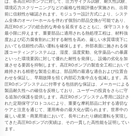
は、各高圧ROポンプに対して、圧力サイクル試験、耐久性試験、
環境応力スクリーニングなどの厳格な性能評価が実施され、出荷
前に信頼性が確認されます。モジュラー設計方式により、システ
ム全体のオーバーホールを伴わず個別の部品交換が可能であり、
高圧ROポンプの総合的な寿命を延長するとともに、保守コストを
最小限に抑えます。重要部品に適用される熱処理工程は、材料強
度および応力腐食割れに対する耐性を高め、厳しい水質環境下に
おいても信頼性の高い運転を確保します。外部表面に施される保
護コーティングシステムは、湿度、温度変動、化学薬品への暴露
といった環境要因に対して優れた耐性を発揮し、設備の劣化を加
速させる要因を抑制します。高圧ROポンプの製造全工程において
維持される精密な製造公差は、部品間の最適な適合および位置合
わせを保証し、早期故障を招く内部応力集中点を低減します。高
圧ROポンプシステムに付帯する包括的な保証は、メーカーによる
製品耐久性への確信を反映しており、ユーザーの投資をさらに守
る追加の保護を提供します。高圧ROポンプシステム専用に設計さ
れた定期保守プロトコルにより、重要な摩耗部品に対する適切な
ケアと注意を通じて、運用寿命の最大化が図られます。世界中の
厳しい産業・商業用途において、長年にわたり継続運転を実現し
てきた高圧ROポンプの実績は、その一貫した高性能を証明してい
ます。