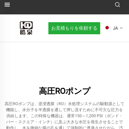
お見積もりを依頼する
JA
高圧ROポンプ
高圧ROポンプは、逆浸透膜（RO）水処理システムの駆動源として
機能し、水分子を半透膜を通して押し流すために不可欠な圧力を
供給します。この特殊な機器は、通常150～1,200 PSI（ポンド・
パー・スクエア・インチ）に及ぶ大きな水圧を発生させることで
動作し、水を微細な膜の孔を通して強制的に透過させながら、汚