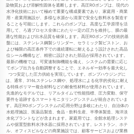
染物質および溶解性固体を遮断します。高圧ROポンプは、現代の
水浄化技術において極めて重要な構成要素であり、家庭用・商業
用・産業用施設が、多様な水源から清潔で安全な飲料水を製造す
ることを可能にします。これらのポンプは、高度な工学原理を活
用して、ろ過プロセス全体にわたり一定の圧力を維持し、膜の最
適な性能および出水品質を確保します。高圧ROポンプの技術的基
盤には、ステンレス鋼製シリンダー、セラミック製ピストン、お
よび極限の高圧条件下での連続運転に耐えるよう設計された高品
位シール機構など、精密に設計された部品が採用されています。
最新の機種では、可変速制御機能を備え、システムの需要に応じ
てポンプ出力を自動調整することで、エネルギー効率を最大化し
つつ安定した圧力供給を実現しています。ポンプハウジングに
は、通常、316Lステンレス鋼や、処理水による化学的劣化に耐え
る特殊ポリマー複合材料などの耐食性材料が使用されています。
先進的なモデルでは、リアルタイムで性能指標、圧力変動、保守
要件を追跡するスマートモニタリングシステムが統合されていま
す。高圧ROポンプシステムの応用分野は多岐にわたり、自治体の
水処理施設、医薬品製造、食品・飲料生産、半導体製造、海洋淡
水化プラントなどが含まれます。家庭用では、全館水処理システ
ムや据置型飲料水浄水器に採用されています。レストラン、ホテ
ル、オフィスビルなどの商業施設では、顧客サービスおよび業務