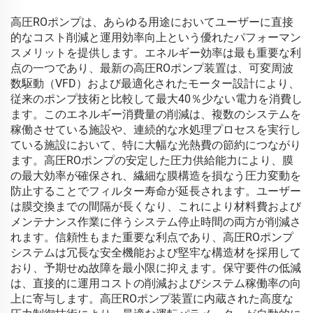
高圧ROポンプは、あらゆる用途においてユーザーに直接
的なコスト削減と運用効率向上という優れたパフォーマン
スメリットを提供します。エネルギー効率は最も重要な利
点の一つであり、最新の高圧ROポンプ装置は、可変周波
数駆動（VFD）および最適化されたモーター設計により、
従来のポンプ技術と比較して最大40％少ない電力を消費し
ます。このエネルギー消費量の削減は、複数のシステムを
稼働させている施設や、連続的な水処理プロセスを実行し
ている施設において、特に大幅な光熱費の節約につながり
ます。高圧ROポンプの安定した圧力供給能力により、膜
の最大効率が確保され、繊細な膜構造を損なう圧力変動を
防止することでフィルター寿命が延長されます。ユーザー
は膜交換までの間隔が長くなり、これにより材料費および
メンテナンス作業に伴うシステム停止時間の両方が削減さ
れます。信頼性もまた重要な利点であり、高圧ROポンプ
システムは冗長な安全機能および堅牢な構造材を採用して
おり、予期せぬ故障を最小限に抑えます。保守要件の低減
は、直接的に運用コストの削減およびシステム稼働率の向
上に寄与します。高圧ROポンプ装置に内蔵された高度な