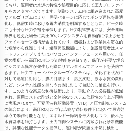
ており、運用者は水源の特性や処理目的に応じて圧力プロファイ
ルをカスタマイズできます。制御システム内に組み込まれた高度
なアルゴリズムにより、需要パターンに応じてポンプ運転を最適
化し、低需要時における電力消費を削減するとともに、ピーク時
にも十分な圧力余裕を確保します。圧力制御技術には、安全運転
限界を超えた場合に高圧ROポンプシステムを自動的に停止させる
フェイルセーフ機構が含まれており、機器および作業員を潜在的
な危険から保護します。遠隔監視機能により、施設管理者はスマ
ートフォンアプリまたはパソコンインターフェースを用いて、任
意の場所から高圧ROポンプの性能を追跡でき、保守が必要な場合
やシステム異常が発生した際にリアルタイムでアラートを受信で
きます。圧力フィードバックループシステムは、変化する状況に
対して迅速に対応し、膜の目詰まり、温度変動、原水水質の変動
など、システム性能を損なう要因に対して自動的に補正を行いま
す。このような高度な制御技術により、手動介入の必要性が低減
され、運用コストの削減と全体的なシステム信頼性の向上が同時
に実現されます。可変周波数駆動装置（VFD）と圧力制御システム
の統合により、高圧ROポンプは広範な運転条件下において最適効
率点で動作可能となり、エネルギー節約を最大化しつつ、優れた
水質基準を維持します。圧力制御システムに内蔵された診断機能
は、詳細な性能データを提供し、運用者が問題を未然に検出し、