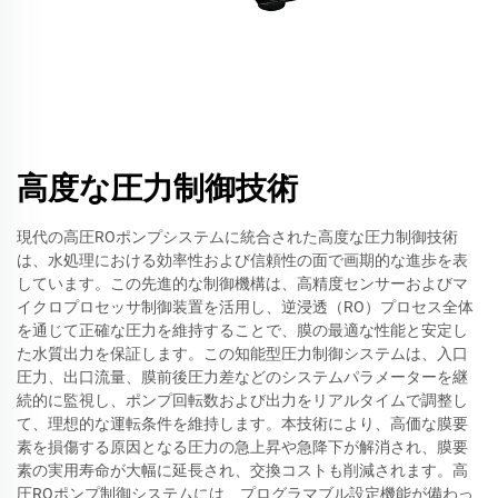
高度な圧力制御技術
現代の高圧ROポンプシステムに統合された高度な圧力制御技術
は、水処理における効率性および信頼性の面で画期的な進歩を表
しています。この先進的な制御機構は、高精度センサーおよびマ
イクロプロセッサ制御装置を活用し、逆浸透（RO）プロセス全体
を通じて正確な圧力を維持することで、膜の最適な性能と安定し
た水質出力を保証します。この知能型圧力制御システムは、入口
圧力、出口流量、膜前後圧力差などのシステムパラメーターを継
続的に監視し、ポンプ回転数および出力をリアルタイムで調整し
て、理想的な運転条件を維持します。本技術により、高価な膜要
素を損傷する原因となる圧力の急上昇や急降下が解消され、膜要
素の実用寿命が大幅に延長され、交換コストも削減されます。高
圧ROポンプ制御システムには、プログラマブル設定機能が備わっ