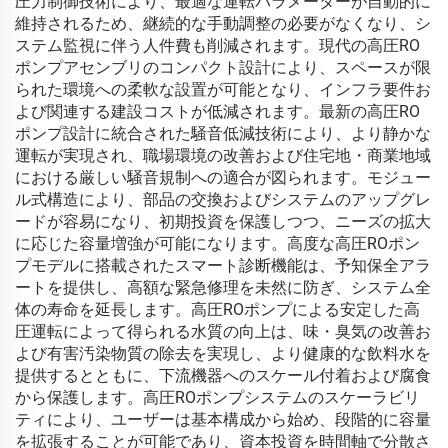
圧力制御技術により、最適な運転パラメーターが自動的に
維持されるため、継続的な手動調整の必要がなくなり、シ
ステム監視に伴う人件費も削減されます。現代の高圧RO
ポンプアセンブリのコンパクト設計により、スペースが限
られた環境への柔軟な設置が可能となり、インフラ要件お
よび関連する建設コストが低減されます。最新の高圧RO
ポンプ設計に統合された騒音低減技術により、より静かな
運転が実現され、職場環境の改善および住宅地・商業地域
における厳しい騒音規制への適合が図られます。モジュー
ル式構造により、部品の交換およびシステムのアップグレ
ードが容易になり、初期投資を保護しつつ、ニーズの拡大
に応じた容量増強が可能になります。高度な高圧ROポン
プモデルに搭載されたスマート診断機能は、予知保全アラ
ートを提供し、高額な緊急修理を未然に防ぎ、システム全
体の寿命を延長します。高圧ROポンプによる安定した高
圧運転によって得られる水質の向上は、味・臭気の改善お
よび有害汚染物質の除去を実現し、より健康的な飲料水を
提供するとともに、下流機器へのスケール付着および腐食
から保護します。高圧ROポンプシステムのスケーラビリ
ティにより、ユーザーは基本構成から始め、段階的に容量
を拡張することが可能であり、資本投資を時間軸で分散さ