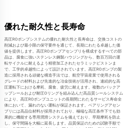
優れた耐久性と長寿命
高圧ROポンプシステムの優れた耐久性と長寿命は、交換コストの
削減および最小限の保守要件を通じて、長期にわたる卓越した価
値を提供します。高圧ROポンプアセンブリを構成するすべての部
品は、腐食に強いステンレス鋼製ハウジングから、数百万回の運
転サイクルに耐えるよう精密加工されたセラミックピストンま
で、工学的卓越性によって設計されています。高圧ROポンプの製
造に採用される頑健な構造手法では、航空宇宙産業で使用される
グレードの材料および先進的な冶金技術が活用され、連続的な高
圧運転下における摩耗、腐食、疲労に耐えます。複数のバックア
ップシールおよび耐圧Oリングを組み込んだ高品質シールシステム
により、高圧ROポンプユニットの長期間にわたるサービス寿命全
体において、漏れのない運転が保証されます。ベアリングアセン
ブリには高品位材料が採用されており、極端な高圧条件下でも効
果的に機能する専用潤滑システムを備えており、早期摩耗を防止
し、保守間隔を大幅に延長します。品質保証のための試験手順で