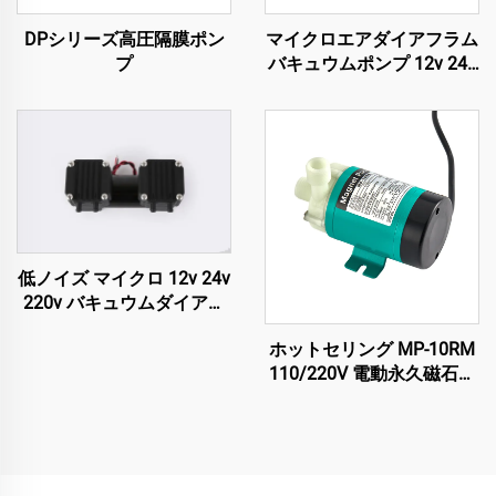
DPシリーズ高圧隔膜ポン
マイクロエアダイアフラム
プ
バキュウムポンプ 12v 24v
220v 低ノイズ電源 医療美
容機器用
低ノイズ マイクロ 12v 24v
220v バキュウムダイアフ
ラム 高圧ポンプ
ホットセリング MP-10RM
110/220V 電動永久磁石式
水泵 磁気駆動遠心ポンプ
冷却システム用 11/12
L/min オリジナル装着メー
カー（OEM）