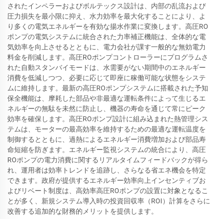
されたインペラーおよびボルテックス設計は、内部の乱流および
圧力損失を最小限に抑え、水力効率を最大化することにより、よ
り多くの電気エネルギーを有効な揚水作業に変換します。高圧RO
ポンプの電気システムに統合された力率補正機能は、全体的な電
気効率を向上させるとともに、電力会社が課す一般的な無効電力
料金を削減します。高圧ROポンプコントローラーにプログラムさ
れた自動スタンバイモードは、水需要がない期間中のエネルギー
消費を低減しつつ、必要に応じて即座に稼働可能な状態をシステ
ムに維持します。最新の高圧ROポンプシステムに搭載された予知
保全機能は、摩耗した部品や非最適な運転条件によって生じるエ
ネルギーの無駄を未然に防止し、機器の寿命を通じて常にピーク
効率を確保します。高圧ROポンプ設計に組み込まれた熱管理シス
テムは、モーターの最高効率を維持するための最適な運転温度を
制御するとともに、過熱によるエネルギー消費増加および部品寿
命短縮を防ぎます。エネルギー監視システムの統合により、高圧
ROポンプの電力消費に関するリアルタイムフィードバックが得ら
れ、運用者は効率トレンドを追跡し、さらなる省エネ機会を特定
できます。政府が提供するエネルギー効率向上インセンティブお
よびリベート制度は、高効率高圧ROポンプの設置に対象となるこ
とが多く、新規システム導入時の投資回収率（ROI）計算をさらに
改善する追加的な財務的メリットを提供します。