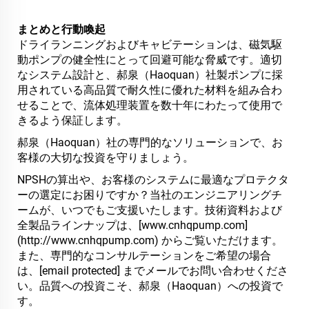
まとめと行動喚起
ドライランニングおよびキャビテーションは、磁気駆
動ポンプの健全性にとって回避可能な脅威です。適切
なシステム設計と、郝泉（Haoquan）社製ポンプに採
用されている高品質で耐久性に優れた材料を組み合わ
せることで、流体処理装置を数十年にわたって使用で
きるよう保証します。
郝泉（Haoquan）社の専門的なソリューションで、お
客様の大切な投資を守りましょう。
NPSHの算出や、お客様のシステムに最適なプロテクタ
ーの選定にお困りですか？当社のエンジニアリングチ
ームが、いつでもご支援いたします。技術資料および
全製品ラインナップは、[www.cnhqpump.com]
(http://www.cnhqpump.com) からご覧いただけます。
また、専門的なコンサルテーションをご希望の場合
は、
[email protected]
までメールでお問い合わせくださ
い。品質への投資こそ、郝泉（Haoquan）への投資で
す。