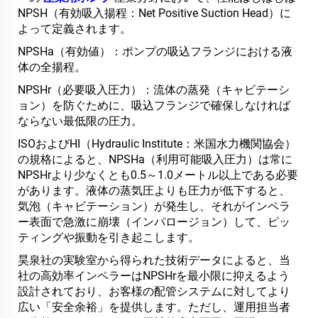
NPSH（有効吸入揚程：Net Positive Suction Head）に
よって定義されます。
NPSHa（有効値）：ポンプの吸込フランジにおける液
体の全揚程。
NPSHr（必要吸入圧力）：流体の蒸発（キャビテーシ
ョン）を防ぐために、吸込フランジで確保しなければ
ならない最低限の圧力。
ISOおよびHI（Hydraulic Institute：米国水力機関協会）
の規格によると、NPSHa（利用可能吸入圧力）は常に
NPSHrより少なくとも0.5～1.0メートル以上である必要
があります。液体の蒸気圧よりも圧力が低下すると、
気泡（キャビテーション）が発生し、それがインペラ
ー表面で急激に崩壊（インパロージョン）して、ピッ
ティングや振動を引き起こします。
昊泉社の実験室から得られた技術データによると、当
社の高効率インペラーはNPSHrを最小限に抑えるよう
設計されており、お客様の配管システムに対してより
広い「安全余裕」を提供します。ただし、運用担当者