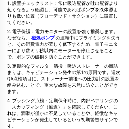
1. 設置チェックリスト：常に吸込配管が吐出配管より
短くなるよう確認し、可能であればポンプを液体源よ
りも低い位置（フローデッド・サクション）に設置し
てください。
2. 電子保護：電力モニターの設置を強く推奨します。
なぜなら、
磁気ポンプ
の運転中にプライミングを失う
と、その消費電力が著しく低下するため、電子モニタ
ーにより数ミリ秒以内にモーターを停止させること
で、ポンプの破損を防ぐことができます。
3. 定期的なフィルター清掃：吸込ストレーナーの目詰
まりは、キャビテーション発生の第1の原因です。週次
QA点検項目に、ストレーナー前後への圧力計の設置を
組み込むことで、重大な故障を未然に防ぐことができ
ます。
4. ブッシング点検：定期保守時に、内部ベアリングの
「スカッフィング（擦過）」を確認してください。こ
れは、潤滑が僅かに不足していることや、軽微なキャ
ビテーションが発生しているという初期警告サインで
す。