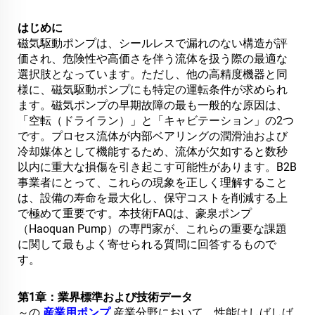
はじめに
磁気駆動ポンプは、シールレスで漏れのない構造が評
価され、危険性や高価さを伴う流体を扱う際の最適な
選択肢となっています。ただし、他の高精度機器と同
様に、磁気駆動ポンプにも特定の運転条件が求められ
ます。磁気ポンプの早期故障の最も一般的な原因は、
「空転（ドライラン）」と「キャビテーション」の2つ
です。プロセス流体が内部ベアリングの潤滑油および
冷却媒体として機能するため、流体が欠如すると数秒
以内に重大な損傷を引き起こす可能性があります。B2B
事業者にとって、これらの現象を正しく理解すること
は、設備の寿命を最大化し、保守コストを削減する上
で極めて重要です。本技術FAQは、豪泉ポンプ
（Haoquan Pump）の専門家が、これらの重要な課題
に関して最もよく寄せられる質問に回答するもので
す。
第1章：業界標準および技術データ
～の
産業用ポンプ
産業分野において、性能はしばしば