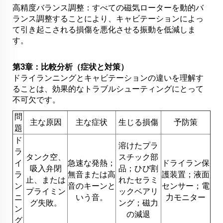
高精度バランス調整：すべての磁気ローターを動的バ
ランス調整することにより、キャビテーションによっ
て引き起こされる損傷を悪化させる振動を低減しま
す。
第3章：比較分析（症状と対策）
ドライランニングとキャビテーションの違いを理解す
ることは、効果的なトラブルシューティングにとって
不可欠です。
問
主な原因
主な症状
生じる損傷
予防策
題
ド
溶けたプラ
ラ
タンク空、
スチック部
イ
急速な発熱；
ドライラン保
吸入弁閉
品；ひび割
ラ
無音または高
護装置；液面
止、または
れたセラミ
ン
音のキーンと
センサー；電
プライミン
ックベアリ
ニ
いう音。
力モニター
グ失敗。
ング；磁力
ン
の減退
グ