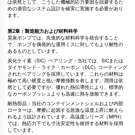
は依然として、こうした機械的応力要因を回避するた
めの適切なシステム設計を確実に実施する必要があり
ます。
第2章：製造能力および材料科学
昊泉ポンプでは、先進的な材料科学を統合すること
で、ポンプを偶発的な運用ミスに対してもより耐性の
あるものとしています。
炭化ケイ素（SiC）ベアリング：当社では、SiCまたは
ダイヤモンド・ライク・カーボン（DLC）コーティング
されたベアリングを採用しています。これらの材料は
極めて高い硬度と低い摩擦係数を有します。潤滑は依
然として必要ですが、優れた熱伝導性により、標準的
なカーボンブッシュよりも迅速に熱を放散できます。
耐熱部品：当社のコンテインメントシェルおよび内部
ローターは、摩擦に起因する急激な温度上昇に耐えら
れるよう設計されています。高温度シリーズ（MPH）
では、熱応力下でも寸法安定性を維持する材料を採用
しています。