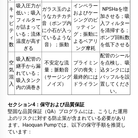
吸入圧力が
インペラー
キ
ガラス玉のよ
NPSHaを増
低い；吸入
およびケー
ャ
うなカチカチ
加させる；吸
フィルター
シングのピ
ビ
音（ポンプ内
入フィルター
が詰まって
ッティン
テ
に小石が入っ
を清掃する；
いる；流体
グ；振動に
ィ
ているような
ポンプ回転数
温度が高す
よるベアリ
数
音）；振動
を低下させる
ぎる
ング摩耗
配管のシール
吸入配管の
空
不安定な流
プライミン
を点検し、吸
継手から漏
気
量；脈動音
グの喪失；
込タンクには
れている；
混
（サージング
最終的には
バッフルを設
吸入タンク
入
ノイズ）
ドライラン
置してくださ
内の渦巻き
い。
セクション4：保守および品質保証
堅固な品質保証（QA）プログラムには、こうした運用
上のリスクに対する防止策が含まれている必要があり
ます。Haoquan Pumpでは、以下の保守手順を推奨し
ています：