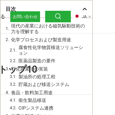
目次
する
お問い合わせ
JA
現代の産業における磁気駆動技術の
力を理解する
化学プロセスおよび製造用途
腐食性化学物質移送ソリューシ
ョン
医薬品製造の要件
トップ10
石化産業での実装
製油所の処理工程
貯蔵および移送システム
食品・飲料加工用途
衛生製品移送
CIPシステム連携