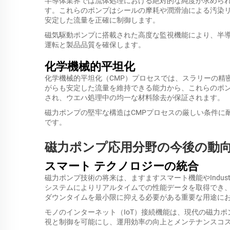
半導体業界では流体処理における絶対的な純度が求めら
す。これらのポンプはシールの摩耗や潤滑油による汚染
安定した流量を正確に制御します。
磁気駆動ポンプに搭載された高度な監視機能により、半
運転と製品品質を確保します。
化学機械的平坦化
化学機械的平坦化（CMP）プロセスでは、スラリーの精
がらも安定した流量を維持できる能力から、これらのポン
され、ウエハ処理中の均一な材料除去が保証されます。
磁力ポンプの堅牢な構造はCMPプロセスの厳しい条件に
です。
磁力ポンプ応用分野の今後の動
スマート テクノロジーの統合
磁力ポンプ技術の将来は、ますますスマート機能やIndus
システムによりリアルタイムでの性能データを取得でき
ダウンタイムを最小限に抑える必要がある重要な用途に
モノのインターネット（IoT）接続機能は、現代の磁力
視と制御を可能にし、運用効率の向上とメンテナンスコ