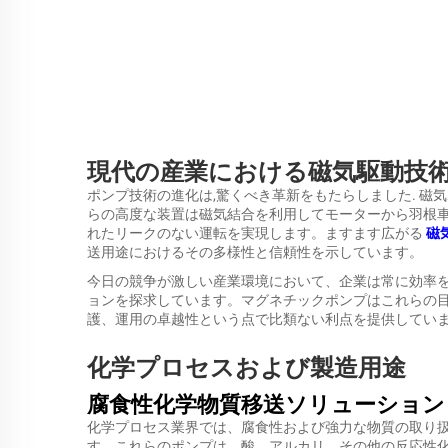
現代の産業における磁気駆動技
ポンプ技術の進化は,驚くべき革新をもたらしました.
磁
らの高度な装置は磁気結合を利用してモーターから羽根
れたリークのない運転を実現します。ますます広がる
磁
送用途におけるその多様性と信頼性を示しています。
今日の競争が激しい産業環境において、企業は常に効率
ョンを探求しています。マグネチックポンプはこれらの
護、運用の卓越性という点で比類ない利点を提供してい
化学プロセスおよび製造用途
腐食性化学物質移送ソリューション
化学プロセス業界では、腐食性および強力な物質の取り
す。これらのポンプは、酸、アルカリ、その他の反応性