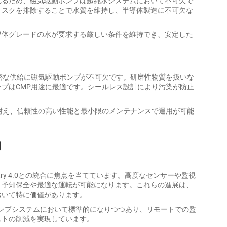
れるため、磁気駆動ポンプは超純水システムにおいて不可欠で
リスクを排除することで水質を維持し、半導体製造に不可欠な
導体グレードの水が要求する厳しい条件を維持でき、安定した
密な供給に磁気駆動ポンプが不可欠です。研磨性物質を扱いな
プはCMP用途に最適です。シールレス設計により汚染が防止
耐え、信頼性の高い性能と最小限のメンテナンスで運用が可能
向
try 4.0との統合に焦点を当てています。高度なセンサーや監視
、予知保全や最適な運転が可能になります。これらの進展は、
おいて特に価値があります。
ポンプシステムにおいて標準的になりつつあり、リモートでの監
ストの削減を実現しています。