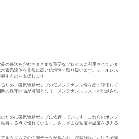
学品の移送を含むさまざまな重要なプロセスに利用されていま
化水素系流体を非常に高い信頼性で取り扱います。シールレス
準拠するのを支援します。
がるため、磁気駆動ポンプの低メンテナンス性を高く評価して
期間の保守間隔が可能となり、メンテナンスコストが削減され
業のために磁気駆動ポンプに依存しています。これらのポンプ
を維持する点で優れています。さまざまな粘度や温度を扱える
リアルタイムでの性能データが得られ、貯蔵施設における予知