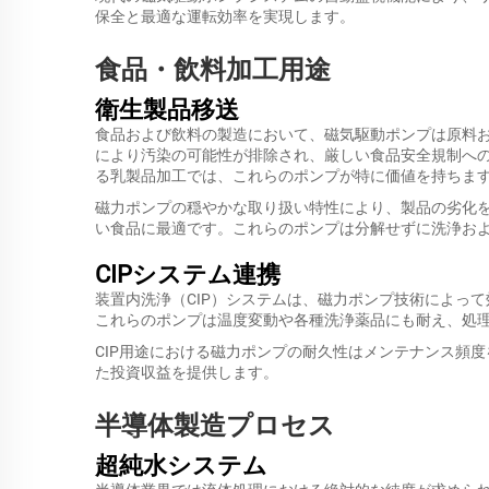
保全と最適な運転効率を実現します。
食品・飲料加工用途
衛生製品移送
食品および飲料の製造において、磁気駆動ポンプは原料
により汚染の可能性が排除され、厳しい食品安全規制へ
る乳製品加工では、これらのポンプが特に価値を持ちま
磁力ポンプの穏やかな取り扱い特性により、製品の劣化
い食品に最適です。これらのポンプは分解せずに洗浄お
CIPシステム連携
装置内洗浄（CIP）システムは、磁力ポンプ技術によっ
これらのポンプは温度変動や各種洗浄薬品にも耐え、処
CIP用途における磁力ポンプの耐久性はメンテナンス頻
た投資収益を提供します。
半導体製造プロセス
超純水システム