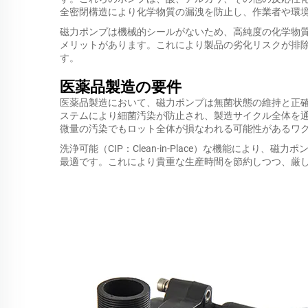
全密閉構造により化学物質の漏洩を防止し、作業者や環
磁力ポンプは機械的シールがないため、高純度の化学物
メリットがあります。これにより製品の劣化リスクが排
す。
医薬品製造の要件
医薬品製造において、磁力ポンプは無菌状態の維持と正
ステムにより細菌汚染が防止され、製造サイクル全体を
微量の汚染でもロット全体が損なわれる可能性があるワ
洗浄可能（CIP：Clean-in-Place）な機能により
最適です。これにより貴重な生産時間を節約しつつ、厳