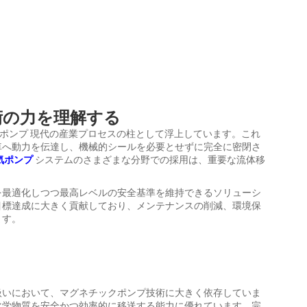
術の力を理解する
気ポンプ
現代の産業プロセスの柱として浮上しています。これ
車へ動力を伝達し、機械的シールを必要とせずに完全に密閉さ
気ポンプ
システムのさまざまな分野での採用は、重要な流体移
を最適化しつつ最高レベルの安全基準を維持できるソリューシ
目標達成に大きく貢献しており、メンテナンスの削減、環境保
ます。
扱いにおいて、マグネチックポンプ技術に大きく依存していま
化学物質を安全かつ効率的に移送する能力に優れています。完