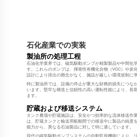
石化産業での実装
製油所の処理工程
石油化学業界では、磁気駆動ポンプが精製製品や中間化
す。これらのポンプは、揮発性有機化合物（VOC）や炭
設計により排出の懸念がなく、施設が厳しい環境規制に
特に製油所では、設備の停止が重大な財務的損失につな
います。堅牢な構造と信頼性の高い運転性能により、長
ます。
貯蔵および移送システム
タンク農場や貯蔵施設は、安全かつ効率的な流体移送作
は、貯蔵タンクと輸送用船舶間での移送中に製品の純度
能力から、異なる石油製品に対して特に適しています。
現代の磁気駆動ポンプシステムの自動監視機能により、