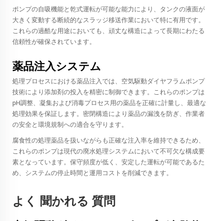
ポンプの自吸機能と乾式運転が可能な能力により、タンクの液面が
大きく変動する断続的なスラッジ移送作業において特に有用です。
これらの過酷な用途においても、頑丈な構造によって長期にわたる
信頼性が確保されています。
薬品注入システム
処理プロセスにおける薬品注入では、空気駆動ダイヤフラムポンプ
技術により添加剤の投入を精密に制御できます。これらのポンプは
pH調整、凝集および消毒プロセス用の薬品を正確に計量し、最適な
処理効果を保証します。密閉構造により薬品の漏洩を防ぎ、作業者
の安全と環境規制への適合を守ります。
腐食性の処理薬品を扱いながらも正確な注入率を維持できるため、
これらのポンプは現代の廃水処理システムにおいて不可欠な構成要
素となっています。保守頻度が低く、安定した運転が可能であるた
め、システムの停止時間と運用コストを削減できます。
よく 聞かれる 質問