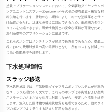
塗装アプリケーションシステムにおいて、空気駆動ダイヤフラムポ
ンプユニットはスプレーエquipmentやその他の塗布装置へ確実な材
料供給を行います。脈動のない運転により、均一な塗膜厚さと仕上
げ品質が保たれ、迅速な色替えに対応できるため、生産間のダウン
タイムを短縮できます。可燃性物質との安全な運転が可能なため、
溶剤系塗料のアプリケーションに最適です。
これらのポンプはメンテナンスが簡単で長寿命であるため、塗装工
程において費用対効果の高い選択肢となり、所有コストを低減しつ
つ高い性能基準を維持します。
下水処理運転
スラッジ移送
下水処理施設では、空気駆動ダイヤフラムポンプシステムが効率的
なスラッジ処理に不可欠です。これらのポンプは市街地および産業
用スラッジのさまざまな粘度に対応しながら、安定した流量を維持
します。混入した固体物や繊維状物質も処理できるため、他のタイ
プのポンプでよく発生する詰まり問題を防ぎます。