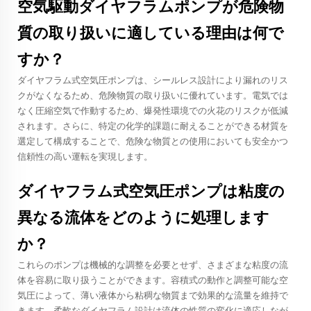
空気駆動ダイヤフラムポンプが危険物
質の取り扱いに適している理由は何で
すか？
ダイヤフラム式空気圧ポンプは、シールレス設計により漏れのリス
クがなくなるため、危険物質の取り扱いに優れています。電気では
なく圧縮空気で作動するため、爆発性環境での火花のリスクが低減
されます。さらに、特定の化学的課題に耐えることができる材質を
選定して構成することで、危険な物質との使用においても安全かつ
信頼性の高い運転を実現します。
ダイヤフラム式空気圧ポンプは粘度の
異なる流体をどのように処理します
か？
これらのポンプは機械的な調整を必要とせず、さまざまな粘度の流
体を容易に取り扱うことができます。容積式の動作と調整可能な空
気圧によって、薄い液体から粘稠な物質まで効果的な流量を維持で
きます。柔軟なダイヤフラム設計は流体の性質の変化に適応しなが