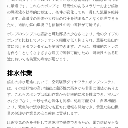
に最適です。これらのポンプは、研磨性のあるスラリーおよび鉱物
の懸濁液を効率的に移送し、条件が変化しても一貫した流量を維持
します。高濃度の固体や大粒径の粒子を詰まることなく処理できる
ため、過酷な鉱山環境でも信頼性の高い運転が可能です。
ポンプのシンプルな設計と可動部品の少なさにより、他のタイプの
ポンプと比較してメンテナンス頻度が低く抑えられ、重要な鉱山作
業におけるダウンタイムを削減できます。さらに、機械的ストレス
を伴うことなくさまざまな速度で運転可能なため、研磨性のある用
途においても装置の寿命が延びます。
排水作業
鉱山の排水用途において、空気駆動ダイヤフラムポンプシステム
は、その信頼性の高い性能と適応性の高さから非常に価値がありま
す。これらのポンプは鉱山作業から効率的に水を排出でき、澄んだ
水だけでなく、土砂を含む流体も同様に処理可能です。自吸機能に
より、緊急時の浸水状況でも直ちに運転を開始でき、貴重な鉱山機
器の保護や作業員の安全確保に貢献します。
圧縮空気のみを使用して遠隔地で動作できるため、電力供給が不安