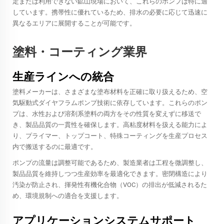
定または利用できない鉱山現場において、これらのポンプは特に適
しています。携帯性に優れているため、排水の必要に応じて迅速に
異なるエリアに展開することが可能です。
塗料・コーティング業界
生産ラインへの統合
塗料メーカーは、さまざまな塗布材料を正確に取り扱えるため、空
気駆動式ダイヤフラムポンプ技術に依存しています。これらのポン
プは、水性および溶剤系塗料の両方をその性質を変えずに移送で
き、製品品質の一貫性を確保します。高粘度材料を扱える能力によ
り、プライマー、トップコート、特殊コーティングを生産プロセス
内で搬送するのに最適です。
ポンプの流量は調整可能であるため、製造業者は工程を微調整し、
製品品質を維持しつつ生産効率を最適化できます。密閉構造により
汚染が防止され、揮発性有機化合物（VOC）の排出が低減されるた
め、環境規制への適合を支援します。
アプリケーションシステムサポート