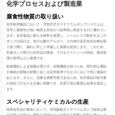
化学プロセスおよび製造業
腐食性物質の取り扱い
化学処理施設において、空気圧式ダイヤフラムポンプシステムは、
非常に腐食性の強い物質を安全かつ効率的に移送するのに優れてい
ます。化学薬品に耐える材料を使用し、シールレスで動作するこの
ポンプの設計は、強力な酸やアルカリ、その他の反応性化合物を取
り扱う際に、漏れに対して卓越した保護を提供します。このため、
貯蔵タンク間での化学品の移送、プロセスラインへの供給、廃水処
理の管理などに最適です。
乾燥運転による損傷を受けず、自吸機能を持つため、間欠的な運転
や液面の変動が頻繁に起こる化学処理プロセスにおいて特に価値が
あります。さらに、流量を調整可能であるため、化学薬品の投与量
や混合プロセスを正確に制御でき、生産工程の最適な結果を保証し
ます。
スペシャリティケミカルの生産
特殊化学品の製造において、空気駆動ダイヤフラムポンプ技術は製