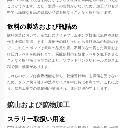
ことができます。また、製品への負荷が少ないため、加工プロセス
中でも繊細な食品の質感や品質を損なうことなく取り扱えます。
飲料の製造および瓶詰め
飲料製造において、空気圧式ダイヤフラムポンプ技術は流体移送操
作を正確に制御します。濃縮液の取り扱いから最終製品の瓶詰めま
で、これらのポンプは飲料の品質生産に不可欠な一貫した流量およ
び圧力レベルを維持します。炭酸飲料の炭酸化レベルを低下させる
ことなく取り扱える能力により、ソフトドリンクやビールの製造工
程で特に価値があります。
これらのポンプは自吸機能を持ち、乾燥運転時にも損傷を受けない
ため、タンク切り替えや洗浄サイクル中に特に有利です。これによ
り、飲料工場での廃棄物が削減され、運用効率が向上します。
鉱山および鉱物加工
スラリー取扱い用途
空気圧式ダイヤフラムポンプ装置の頑丈な構造は、過酷な鉱山作業