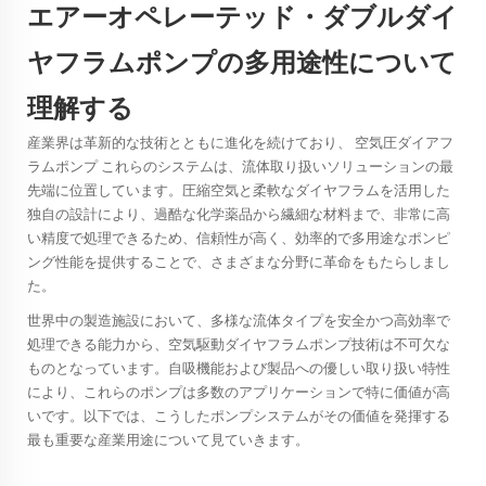
エアーオペレーテッド・ダブルダイ
ヤフラムポンプの多用途性について
理解する
産業界は革新的な技術とともに進化を続けており、
空気圧ダイアフ
ラムポンプ
これらのシステムは、流体取り扱いソリューションの最
先端に位置しています。圧縮空気と柔軟なダイヤフラムを活用した
独自の設計により、過酷な化学薬品から繊細な材料まで、非常に高
い精度で処理できるため、信頼性が高く、効率的で多用途なポンピ
ング性能を提供することで、さまざまな分野に革命をもたらしまし
た。
世界中の製造施設において、多様な流体タイプを安全かつ高効率で
処理できる能力から、空気駆動ダイヤフラムポンプ技術は不可欠な
ものとなっています。自吸機能および製品への優しい取り扱い特性
により、これらのポンプは多数のアプリケーションで特に価値が高
いです。以下では、こうしたポンプシステムがその価値を発揮する
最も重要な産業用途について見ていきます。