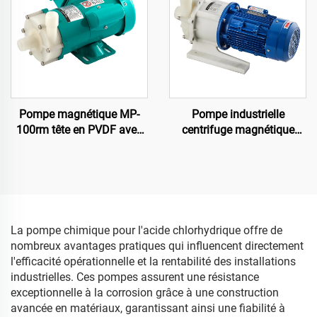
Pompe magnétique MP-
Pompe industrielle
100rm tête en PVDF avec
centrifuge magnétique
capacité de 120/130 L/min
MPH-423 en PVDF pour la
résistance élevée à la
circulation de liquides
corrosion pour solvant
agressifs dans le
acide fort
traitement par usinage
La pompe chimique pour l'acide chlorhydrique offre de
nombreux avantages pratiques qui influencent directement
l'efficacité opérationnelle et la rentabilité des installations
industrielles. Ces pompes assurent une résistance
exceptionnelle à la corrosion grâce à une construction
avancée en matériaux, garantissant ainsi une fiabilité à