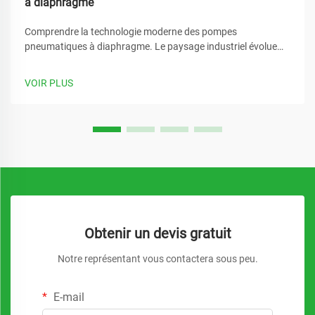
à diaphragme
Comprendre la technologie moderne des pompes
pneumatiques à diaphragme. Le paysage industriel évolue
rapidement, et au cœur de cette évolution se trouve le rôle
essentiel des systèmes de transfert de fluides. La pompe
VOIR PLUS
pneumatique à diaphragme se distingue comme une solution
polyvalente qui a révolutionn...
Obtenir un devis gratuit
Notre représentant vous contactera sous peu.
E-mail