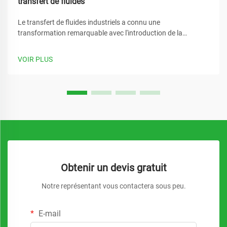
transfert de fluides
Le transfert de fluides industriels a connu une
transformation remarquable avec l'introduction de la
technologie avancée des pompes magnétiques. Ces
systèmes innovants ont éliminé de nombreux défis
VOIR PLUS
traditionnels associés aux solutions de pompage
conventionnelles, offrant...
Obtenir un devis gratuit
Notre représentant vous contactera sous peu.
E-mail