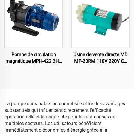
Pompe de circulation
Usine de vente directe MD
magnétique MPH-422 2HP
MP-20RM 110V 220V CA
version PP haute
Pompe magnétique
puissance 380V 400 L/min
chimique pour transfert
23 mètres eau de mer salée
d'acide/huile pour
pompe chimique pour
processeur de plaques CTP
bateau
La pompe sans balais personnalisée offre des avantages
substantiels qui influencent directement l’efficacité
opérationnelle et la rentabilité pour les entreprises de
multiples secteurs. Les utilisateurs bénéficient
immédiatement d’économies d’énergie grâce à la