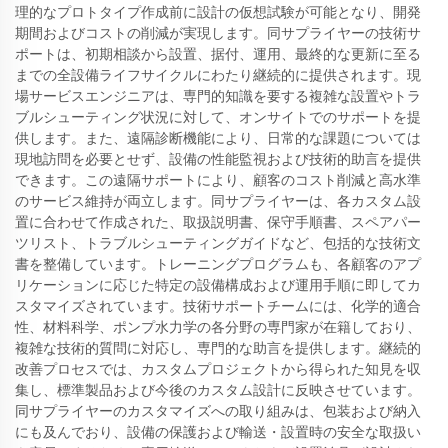
理的なプロトタイプ作成前に設計の仮想試験が可能となり、開発
期間およびコストの削減が実現します。同サプライヤーの技術サ
ポートは、初期相談から設置、据付、運用、最終的な更新に至る
までの全設備ライフサイクルにわたり継続的に提供されます。現
場サービスエンジニアは、専門的知識を要する複雑な設置やトラ
ブルシューティング状況に対して、オンサイトでのサポートを提
供します。また、遠隔診断機能により、日常的な課題については
現地訪問を必要とせず、設備の性能監視および技術的助言を提供
できます。この遠隔サポートにより、顧客のコスト削減と高水準
のサービス維持が両立します。同サプライヤーは、各カスタム設
置に合わせて作成された、取扱説明書、保守手順書、スペアパー
ツリスト、トラブルシューティングガイドなど、包括的な技術文
書を整備しています。トレーニングプログラムも、各顧客のアプ
リケーションに応じた特定の設備構成および運用手順に即してカ
スタマイズされています。技術サポートチームには、化学的適合
性、材料科学、ポンプ水力学の各分野の専門家が在籍しており、
複雑な技術的質問に対応し、専門的な助言を提供します。継続的
改善プロセスでは、カスタムプロジェクトから得られた知見を収
集し、標準製品および今後のカスタム設計に反映させています。
同サプライヤーのカスタマイズへの取り組みは、包装および納入
にも及んでおり、設備の保護および輸送・設置時の安全な取扱い