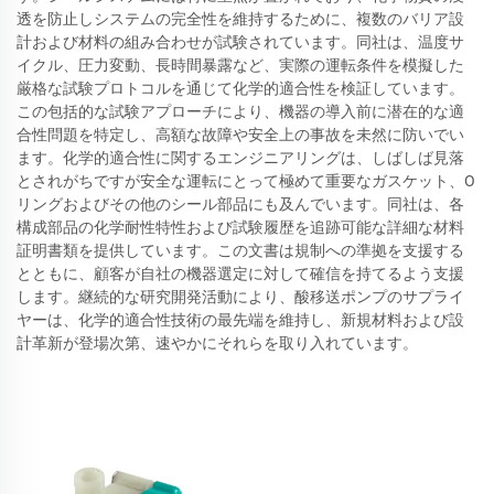
透を防止しシステムの完全性を維持するために、複数のバリア設
計および材料の組み合わせが試験されています。同社は、温度サ
イクル、圧力変動、長時間暴露など、実際の運転条件を模擬した
厳格な試験プロトコルを通じて化学的適合性を検証しています。
この包括的な試験アプローチにより、機器の導入前に潜在的な適
合性問題を特定し、高額な故障や安全上の事故を未然に防いでい
ます。化学的適合性に関するエンジニアリングは、しばしば見落
とされがちですが安全な運転にとって極めて重要なガスケット、O
リングおよびその他のシール部品にも及んでいます。同社は、各
構成部品の化学耐性特性および試験履歴を追跡可能な詳細な材料
証明書類を提供しています。この文書は規制への準拠を支援する
とともに、顧客が自社の機器選定に対して確信を持てるよう支援
します。継続的な研究開発活動により、酸移送ポンプのサプライ
ヤーは、化学的適合性技術の最先端を維持し、新規材料および設
計革新が登場次第、速やかにそれらを取り入れています。