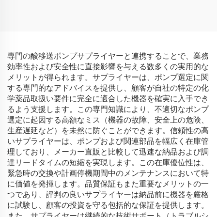
冷却システム用 11/12
L/min オリジナル装着メー
カー（OEM）
専門の酸移送ポンプサプライヤーと連携することで、業務
効率性および安全性に直接影響を与える数多くの実用的な
メリットが得られます。サプライヤーは、ポンプ選定に関
する専門的なアドバイスを提供し、顧客が自社の特定の化
学薬品取扱い要件に完全に適合した機器を確実に入手でき
るよう支援します。この専門知識により、不適切なポンプ
選定に起因する高額なミス（機器の故障、安全上の危険、
生産遅延など）を未然に防ぐことができます。信頼性の高
いサプライヤーは、ポンプおよび関連部品を幅広く在庫管
理しており、メーカー直販と比較して迅速な納品および調
達リードタイムの短縮を実現します。この在庫優位性は、
緊急時の交換や計画停機期間中のメンテナンスにおいて特
に価値を発揮します。品質保証もまた重要なメリットの一
つであり、評判の良いサプライヤーは納品前に機器を厳格
に試験し、顧客の投資を守る包括的な保証を提供します。
また、サプライヤーは継続的な技術サポート（トラブルシ