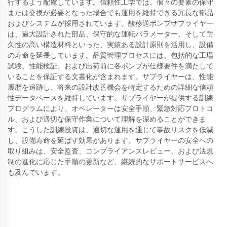
行するよう配慮しています。信頼性工学では、個々の要素の保守
または交換が必要となった場合でも運用を維持できる冗長な部品
およびシステムが採用されています。酸移送ポンプサプライヤー
は、過大設計された部品、保守的な運転パラメーター、そして耐
久性の高い構造材料といった、実績ある設計原則を活用し、設備
の寿命を延長しています。品質管理プロセスには、包括的な工場
試験、性能検証、および出荷前に各ポンプが仕様要件を満たして
いることを保証する文書化が含まれます。サプライヤーは、性能
履歴を追跡し、将来の設計改善機会を特定するための詳細な信頼
性データベースを維持しています。サプライヤーが提供する訓練
プログラムにより、オペレーターは安全手順、緊急対応プロトコ
ル、および適切な保守作業について理解を深めることができま
す。こうした訓練投資は、適切な運用を通じて事故リスクを低減
し、設備寿命を延ばす効果があります。サプライヤーの安全への
取り組みは、安全監査、コンプライアンスレビュー、および法規
制の進化に応じた手順の更新など、継続的なサポートサービスへ
も及んでいます。