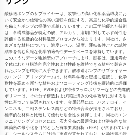
リング
酸移送ポンプのサプライヤーは、攻撃性の高い化学薬品環境にお
いて安全かつ信頼性の高い運転を保証する、高度な化学的適合性
を備えたポンプの提供で卓越しています。この工学的優れた技術
は、各構成部品が特定の酸、アルカリ、溶剤に対して示す耐性を
評価する包括的な材料選定プロセスから始まります。同社は、さ
まざまな材料について、濃度レベル、温度、運転条件ごとの試験
結果を含む広範な化学的適合性データベースを維持しています。
このようなデータ駆動型のアプローチにより、顧客は、運用寿命
全体にわたり構造的完全性および性能を維持できる材料で製造さ
れたポンプを確実に入手できます。酸移送ポンプのサプライヤー
のエンジニアリングチームは、材料科学者と密接に連携し、化学
耐性を高める新たな材料およびコーティング技術を継続的に評価
しています。ETFE、PVDFおよび特殊フッロポリマーなどの先進的
ポリマーは、その分子構造および実証済みの化学攻撃に対する耐
性に基づいて厳選されています。金属部品には、ハステロイ、イ
ンコネル、二相ステンレス鋼などの特殊合金が採用されており、
標準的な材料と比較して優れた耐食性を発揮します。同社のエン
ジニアリングプロセスには、応力分布の最適化および潜在的な故
障箇所の最小化を目的とした有限要素解析（FEA）が含まれていま
す。シールシステムには特に重点が置かれており、化学物質の浸