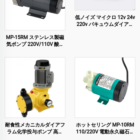
低ノイズ マイクロ 12v 24v
220v バキュウムダイアフ
ラム 高圧ポンプ
MP-15RM ステンレス製磁
気ポンプ 220V/110V 酸化
防止食品グレード醸造用
耐食性メカニカルダイアフ
ホットセリング MP-10RM
ラム化学投与ポンプ 高性
110/220V 電動永久磁石式
能用途向け
水泵 磁気駆動遠心ポンプ