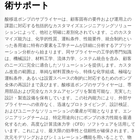
術サポート
酸移送ポンプのサプライヤーは、顧客固有の要件および運用上の
課題に対応する包括的なカスタマイズエンジニアリングソリュー
ションによって、他社と明確に差別化されています。このカスタ
マイズ能力は、化学的性質、運転条件、性能要件、統合制約とい
った各用途に特有の要素を工学チームが詳細に分析するアプリケ
ーション分析から始まります。同サプライヤーの工学的専門知識
は、機械設計、材料工学、流体力学、システム統合を含み、顧客
のニーズに完全に適合したソリューションを提供します。カスタ
ム改造の範囲は、単純な材料置換から、特殊な化学組成、極端な
運転条件、あるいは設置スペースの制約に対応するためのポンプ
全体の再設計まで及びます。酸移送ポンプのサプライヤーは、専
用部品および完全なカスタムアセンブリを製造可能な、充実した
設計・製造設備を保有しています。この社内能力により、外部サ
プライヤーへの依存なく、迅速なプロトタイピング、設計検証、
およびユニークなソリューションの量産が可能となります。エン
ジニアリングチームは、特定用途向けにポンプの水力性能を最適
化するため、高度な計算流体力学（CFD）ソフトウェアを活用して
います。これにより、最大限の効率性と信頼性が確保されます。3
次元モデリングおよびシミュレーション機能を用いることで、物