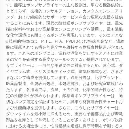
す。酸移送ポンプサプライヤーの主な役割は、単なる機器供給に
とどまらず、技術的コンサルテーション、カスタムエンジニアリ
ング、および継続的なサポートサービスを含む広範な支援を提供
することにあります。現代の酸移送ポンプサプライヤーは、最先
端の材料科学および高精度エンジニアリングを活用し、最も過酷
な化学環境にも耐えうるポンプを実現しています。そのコアとな
る技術的特徴には、PTFE、PFA、PVDFおよび特殊合金など、濃縮
酸に曝露されても構造的完全性を維持する耐腐食性構造が含まれ
ます。これらのポンプには、漏れや汚染を防止するとともに作業
者の安全を確保する高度なシールシステムが採用されています。
サプライヤーは、一般的な用途要件に対応するため、遠心式、ダ
イヤフラム式、ペリスタルティック式、磁気駆動式など、さまざ
まなポンプ構成を提供しています。適用分野は、化学プラント、
医薬品製造、金属表面処理、水処理施設、および研究室環境にわ
たります。各用途では、流量、圧力性能、化学的適合性など、特
定の性能特性が求められます。酸移送ポンプサプライヤーは、適
切なポンプ選定を保証するために、詳細な材質適合性チャートお
よび性能曲線を提供します。さらに、こうしたサプライヤーは、
ダウンタイムを最小限に抑えるため、重要な予備部品および摩耗
部品を在庫として常備していることが多くあります。ポンプ設計
における技術進歩には、性能指標を追跡し保守時期を予測するス