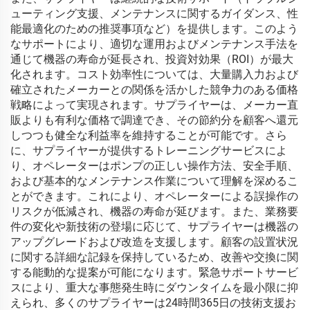
ューティング支援、メンテナンスに関するガイダンス、性
能最適化のための推奨事項など）を提供します。このよう
なサポートにより、適切な運用およびメンテナンス手法を
通じて機器の寿命が延長され、投資対効果（ROI）が最大
化されます。コスト効率性については、大量購入力および
確立されたメーカーとの関係を活かした競争力のある価格
戦略によって実現されます。サプライヤーは、メーカー直
販よりも有利な価格で調達でき、その節約分を顧客へ還元
しつつも健全な利益率を維持することが可能です。さら
に、サプライヤーが提供するトレーニングサービスによ
り、オペレーターはポンプの正しい操作方法、安全手順、
および基本的なメンテナンス作業について理解を深めるこ
とができます。これにより、オペレーターによる誤操作の
リスクが低減され、機器の寿命が延びます。また、業務要
件の変化や新技術の登場に応じて、サプライヤーは機器の
アップグレードおよび改造を支援します。顧客の設置状況
に関する詳細な記録を保持しているため、改善や交換に関
する能動的な提案が可能になります。緊急サポートサービ
スにより、重大な事態発生時にダウンタイムを最小限に抑
えられ、多くのサプライヤーは24時間365日の技術支援お