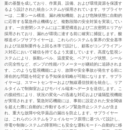
案の基盤を成しており、作業員、設備、および環境資源を保護す
るよう設計された統合システムが採用されています。サプライヤ
ーは、二重シール構造、漏れ検知機能、および危険状態に自動的
に応答する緊急停止機構など、複数段階の安全対策を実装してい
ます。一次密閉システムには二重壁構造および二次密閉エリアが
採用されており、漏れが環境に達する前に確実に捕捉します。酸
移送ポンプサプライヤーは、これらのシステムを業界の安全基準
および法規制要件を上回る水準で設計し、顧客がコンプライアン
ス対応において確信を持てるよう支援しています。高度な監視シ
ステムにより、振動レベル、温度変化、ベアリング状態、シール
の完全性など、ポンプの性能パラメーターが継続的に追跡されま
す。このような監視機能により、故障や安全事故が発生する前に
潜在的な問題を特定する予知保全戦略が可能になります。サプラ
イヤーは、スマートセンサーおよび無線通信技術を統合し、リア
ルタイムで制御室およびモバイル端末へデータを送信します。こ
の接続性により、状況の変化への迅速な対応および遠隔監視機能
が実現されます。緊急対応機能には、事前に設定された安全閾値
を超えた際に自動的に作動するポンプ緊急停止システムが含ま
れ、重大な故障や化学薬品の漏出を防止します。サプライヤー
は、これらのシステムをフェイルセーフ原理に基づいて設計し、
停電や制御システムの障害時にも安全な運転モードへ自動的に移