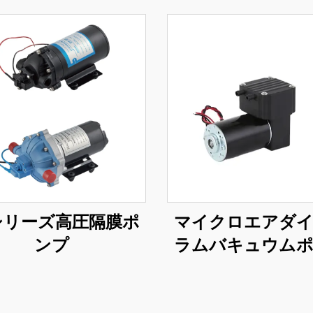
シリーズ高圧隔膜ポ
マイクロエアダ
ンプ
ラムバキュウム
12v 24v 220v 
源 医療美容機