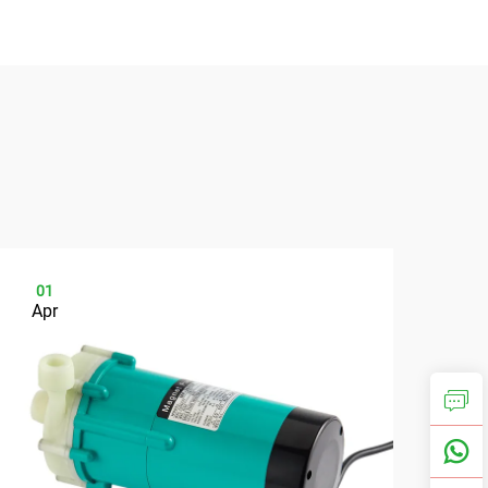
01
0
Apr
Ap