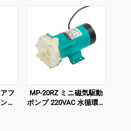
イアフ
MP-20RZ ミニ磁気駆動
ポンプ
ポンプ 220VAC 水循環用
低ノイズ電
マグポンプ 化学産業用
器用
遠心原理 モータ電源