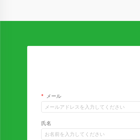
メール
氏名