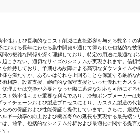
効率性および長期的なコスト削減に直接影響を与える数多くの
野における長年にわたる集中開発を通じて得られた包括的な技
素間の複雑な関係を深く理解しており、特定の用途に最適なポ
き起こさない、適切なサイズのシステムが実現されます。信頼
スを維持しており、予期せぬ故障による高額なダウンタイムや
仕様を満たすか、あるいはそれを上回ることを保証する厳格な
技術相談、設置支援、継続的な保守支援といった優れたカスタ
、修理または交換が必要となった際に迅速な対応を可能にする
コスト効率性もまた重要な利点であり、冷却ポンプメーカーは
プライチェーンおよび製造プロセスにより、カスタム製造の代
るための保証および性能保証も提供しています。さらに、継続
ネルギー効率の向上および機器寿命の延長を実現する最先端ソ
には、通常、包括的なシステム分析および最適化に関する提言
ます。