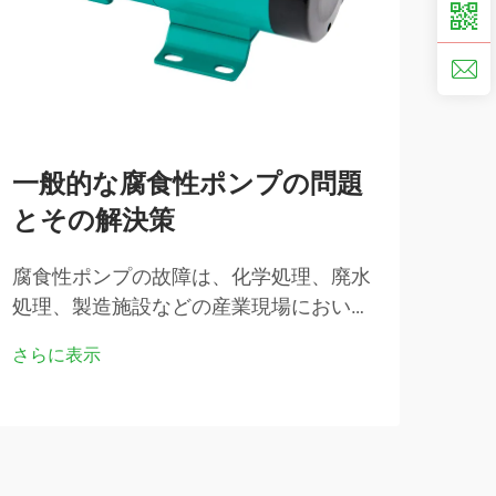
一般的な腐食性ポンプの問題
R
とその解決策
選
腐食性ポンプの故障は、化学処理、廃水
レク
処理、製造施設などの産業現場におい
最適
て、高コストな操業停止を招き、生産性
は、
さらに表示
さら
および収益性に悪影響を及ぼします。攻
極め
撃性の高い…
は、
24
てい