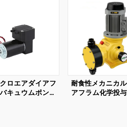
クロエアダイアフ
耐食性メカニカ
バキュウムポンプ
アフラム化学投与
24v 220v 低ノイズ電
プ 高性能用途
 医療美容機器用