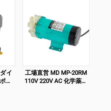
ルダイ
工場直営 MD MP-20RM
ポン
110V 220V AC 化学薬品
向け
用磁気駆動ポンプ 酸・
油移送用 CTPプレート
プロセッサー対応