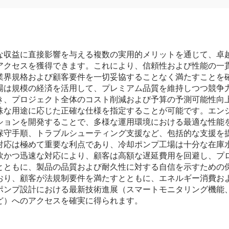
な収益に直接影響を与える複数の実用的メリットを通じて、卓
アクセスを獲得できます。これにより、信頼性および性能の一
業界規格および顧客要件を一切妥協することなく満たすことを
場は規模の経済を活用して、プレミアム品質を維持しつつ競争
き、プロジェクト全体のコスト削減および予算の予測可能性向
殊な用途に応じた正確な仕様を指定することが可能です。エン
ションを開発することで、多様な運用環境における最適な性能
保守手順、トラブルシューティング支援など、包括的な支援を
対応は極めて重要な利点であり、冷却ポンプ工場は十分な在庫
軟かつ迅速な対応により、顧客は高額な遅延費用を回避し、プ
とともに、製品の品質および耐久性に対する自信を示すための
おり、顧客が法規制要件を満たすとともに、エネルギー消費お
ポンプ設計における最新技術進展（スマートモニタリング機能
ど）へのアクセスを確実に得られます。