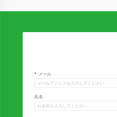
メール
氏名