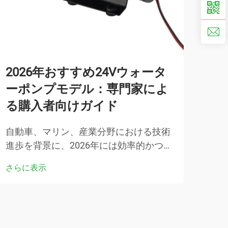
2026年おすすめ24Vウォータ
ビ
ーポンプモデル：専門家によ
の
る購入者向けガイド
す
自動車、マリン、産業分野における技術
バー
進歩を背景に、2026年には効率的かつ信
ステ
頼性の高い24Vウォーターポンプシステ
は、
さらに表示
さら
ムに対する需要が劇的に増加しました。
た基
これらのコンパクトでありながら強力な
な投
ポンピングソリューションは、優れた性
す。
能を提供するとともに…