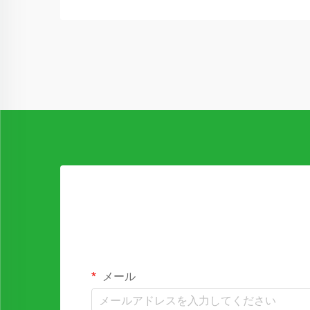
設、廃水処理プラントおよび製造現場な
どでは...
メール