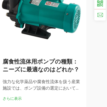
腐食性流体用ポンプの種類：
2
ニーズに最適なのはどれか？
ー
る
強力な化学薬品や腐食性流体を扱う産業
施設では、ポンプ設備の選定において極
自動
めて重要な判断が求められます。不適切
進歩
さらに表示
な選択は、重大な故障、高額なダウンタ
頼性
さら