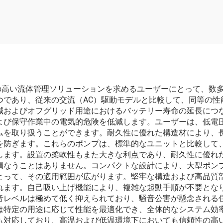
トル 塩水・海水
学船用ポンプ
性の高い流体管理ソリューションを求めるユーザーにとって、数
つであり、従来の交流（AC）駆動モデルと比較して、同等の性
減およびオフグリッド用途におけるバッテリー寿命の延長につな
よび保守作業中の電気的危険を低減します。ユーザーは、低電
ムを取り扱うことができます。耐久性に優れた構造材により、
を防ぎます。これらのポンプは、標準的なユニットと比較して
します。設置の柔軟性もまた大きな利点であり、耐久性に優れた
損なうことはありません。コンパクトな設計により、大型ポン
とって、その適用範囲が広がります。堅牢な構造および高品質
れます。自己吸い上げ機能により、複雑な起動手順が不要とな
音レベルは極めて低く抑えられており、騒音公害が懸念される
は特定の用途に応じて性能を最適化でき、全体的なシステム効
も対応しており、高温および低温環境下においても信頼性の高い