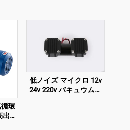
低ノイズ マイクロ 12v
24v 220v バキュウムダ
イアフラム 高圧ポンプ
磁気循環
高出力
23メー