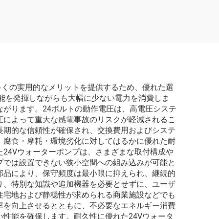
中・化
多くの実用的なメリットを提供するため、優れた選
能を発揮しながらも大幅に少ない電力を消費しま
がります。24ボルトの動作電圧は、高電圧システ
圧によって重大な感電事故のリスクが軽減されるこ
長期的な信頼性が確保され、交換費用およびシステ
、腐食・摩耗・環境劣化に対してはるかに優れた耐
24Vウォーターポンプは、さまざまな取付構成や
プでは設置できない狭小空間への組み込みが可能と
部品により、保守頻度は最小限に抑えられ、継続的
り、特別な知識や追加機器を必要とせずに、ユーザ
住宅地および静穏性が求められる商業施設などでも
率を向上させるとともに、不必要なエネルギー消費
性能を確保します。耐久性に優れた24Vウォータ