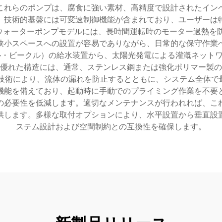
これらのポンプは、腐食に強い素材、高精度で設計されたイン
。技術的基盤には可変速制御機能が含まれており、ユーザーは
Vウォーターポンプモデルには、長時間運転時のモーター過熱を
狭小スペースへの設置が容易でありながら、日常的な保守作業
ル・ビークル）の給水装置から、太陽光発電による灌漑ネット
優れた構造には、通常、ステンレス鋼または強化ポリマー製の
技術により、流体の漏れを防止するとともに、システム全体で最
機能を備えており、起動時に手動でのプライミング作業を不要
の必要性を低減します。適切なメンテナンスが行われれば、こ
供します。多様な取付オプションにより、水平設置から垂直設
ステム設計および空間制約との互換性を確保します。