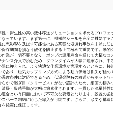
率性・衛生性の高い液体移送ソリューションを求めるプロフェ
となっています。まず第一に、機械的シールを完全に排除する
性に悪影響を及ぼす可能性のある高額な液漏れ事故を未然に防
や保存期間を損なう酸化を防止する上で極めて重要です。動的
の作業が一切不要となり、ポンプの運用寿命を通じて大幅なコ
テナンス介入で済むため、ダウンタイムが大幅に短縮され、中
小限に抑えられ、より快適な作業環境が実現するとともに、接
つであり、磁気カップリング方式による動力伝達は損失が極め
の温度条件に対応できるため、低温発酵時の移送からホットワ
で継ぎ目（クリービス）がない設計のため、細菌の棲みつきを防ぎ、標準
、清掃・殺菌手順が大幅に簡素化されます。一貫した流量特性
の適合という両面において不可欠な要素となります。設置の柔
やスペース制約に応じた導入が可能です。さらに、頑丈な構造
合を確実に保証します。