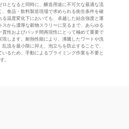
ゼロとなると同時に、醸造用途に不可欠な最適な流
く、食品・飲料製造現場で求められる衛生条件を確
れる温度変化下においても、卓越した結合強度と運
キスから濃厚な穀物スラリーに至るまで、あらゆる
一貫性およびバッチ間再現性にとって極めて重要で
実現します。耐熱性能により、沸騰したワートや洗
、乱流を最小限に抑え、泡立ちを防止することで、
ているため、手動によるプライミング作業を不要と
す。