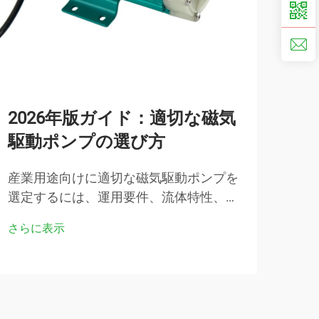
2026年版ガイド：適切な磁気
ビ
駆動ポンプの選び方
の
す
産業用途向けに適切な磁気駆動ポンプを
選定するには、運用要件、流体特性、シ
バー
ステム制約といった要素間の複雑な相互
ステ
さらに表示
関係を理解する必要があります。磁気駆
は、
さら
動技術は2026年に至るまで継続的に進化
た基
を遂げており…
な投
す。