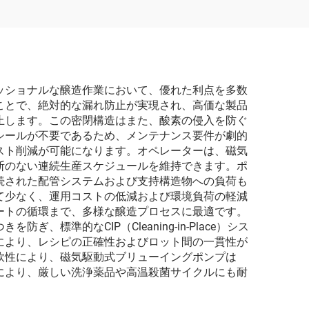
ッショナルな醸造作業において、優れた利点を多数
ことで、絶対的な漏れ防止が実現され、高価な製品
止します。この密閉構造はまた、酸素の侵入を防ぐ
シールが不要であるため、メンテナンス要件が劇的
スト削減が可能になります。オペレーターは、磁気
断のない連続生産スケジュールを維持できます。ポ
続された配管システムおよび支持構造物への負荷も
て少なく、運用コストの低減および環境負荷の軽減
ートの循環まで、多様な醸造プロセスに最適です。
的なCIP（Cleaning-in-Place）シス
により、レシピの正確性およびロット間の一貫性が
軟性により、磁気駆動式ブリューイングポンプは
により、厳しい洗浄薬品や高温殺菌サイクルにも耐