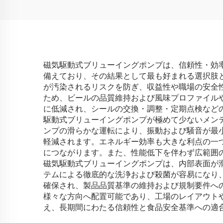
磁気駆動式ブリューイングポンプは、信頼性・効
備えており、その結果として最も好まれる選択肢
が汚染されるリスクを防ぎ、収益性や職場の安全
ため、ビールの品質維持および風味プロファイル
に低減され、シールの交換・調整・定期点検など
駆動式ブリューイングポンプが極めて少ないメン
ンプの滑らかな運転により、振動および騒音が最
軽減されます。エネルギー効率も大きな利点の一
につながります。また、性能低下を伴わず広範囲
磁気駆動式ブリューイングポンプは、内部表面が滑らか
テムによる徹底的な洗浄および殺菌が容易になり
確保され、製品品質基準の維持および規制要件へ
様々な方向へ配置可能であり、工場のレイアウト
え、長期間にわたる信頼性と食品安全基準への適