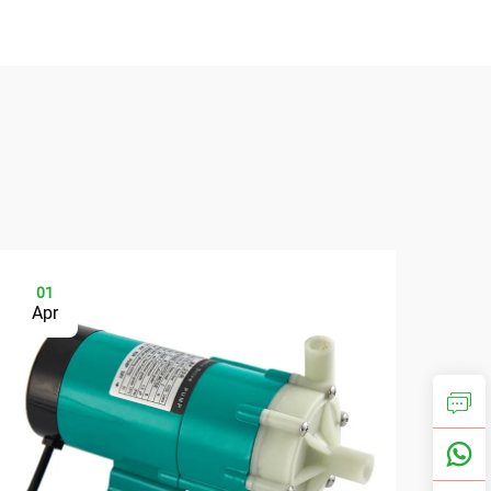
01
0
Apr
Ap