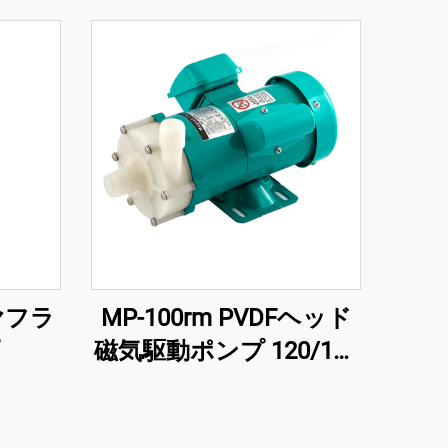
ヤフラ
MP-100rm PVDFヘッド
磁気駆動ポンプ 120/130
L/Min 容量 強酸・溶剤用
強腐食抵抗性