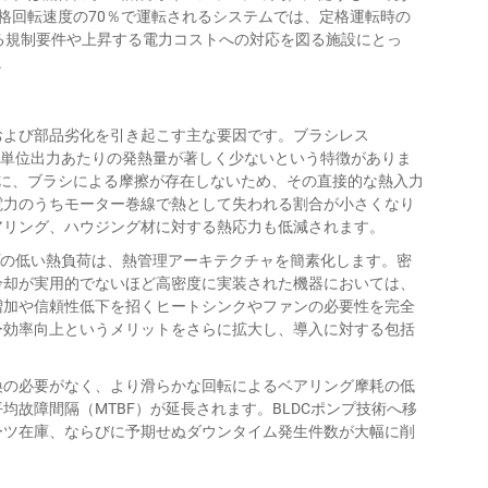
格回転速度の70％で運転されるシステムでは、定格運転時の
る規制要件や上昇する電力コストへの対応を図る施設にとっ
。
および部品劣化を引き起こす主な要因です。ブラシレス
て、単位出力あたりの発熱量が著しく少ないという特徴がありま
一に、ブラシによる摩擦が存在しないため、その直接的な熱入力
電力のうちモーター巻線で熱として失われる割合が小さくなり
アリング、ハウジング材に対する熱応力も低減されます。
ンプの低い熱負荷は、熱管理アーキテクチャを簡素化します。密
冷却が実用的でないほど高密度に実装された機器においては、
増加や信頼性低下を招くヒートシンクやファンの必要性を完全
ー効率向上というメリットをさらに拡大し、導入に対する包括
換の必要がなく、より滑らかな回転によるベアリング摩耗の低
故障間隔（MTBF）が延長されます。BLDCポンプ技術へ移
ーツ在庫、ならびに予期せぬダウンタイム発生件数が大幅に削