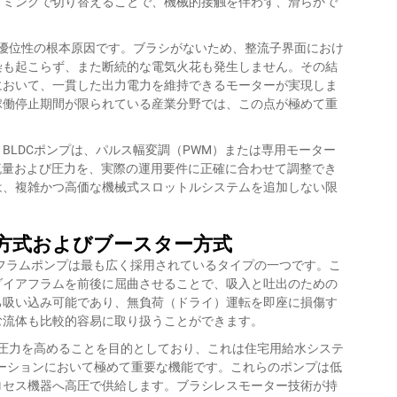
イミングで切り替えることで、機械的接触を伴わず、滑らかで
能優位性の根本原因です。ブラシがないため、整流子界面におけ
染も起こらず、また断続的な電気火花も発生しません。その結
において、一貫した出力電力を維持できるモーターが実現しま
稼働停止期間が限られている産業分野では、この点が極めて重
BLDCポンプは、パルス幅変調（PWM）または専用モーター
流量および圧力を、実際の運用要件に正確に合わせて調整でき
は、複雑かつ高価な機械式スロットルシステムを追加しない限
ム方式およびブースター方式
フラムポンプは最も広く採用されているタイプの一つです。こ
ダイアフラムを前後に屈曲させることで、吸入と吐出のための
己吸い込み可能であり、無負荷（ドライ）運転を即座に損傷す
む流体も比較的容易に取り扱うことができます。
の圧力を高めることを目的としており、これは住宅用給水システ
ーションにおいて極めて重要な機能です。これらのポンプは低
ロセス機器へ高圧で供給します。ブラシレスモーター技術が持