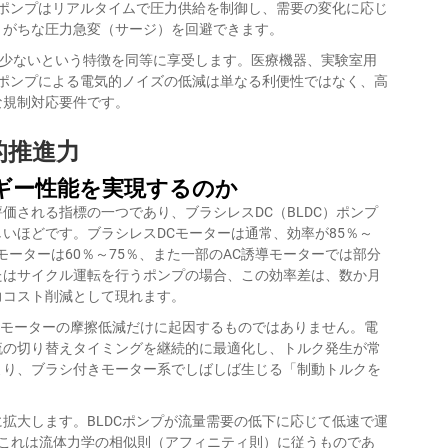
Cポンプはリアルタイムで圧力供給を制御し、需要の変化に応じ
りがちな圧力急変（サージ）を回避できます。
が少ないという特徴を同等に享受します。医療機器、実験室用
Cポンプによる電気的ノイズの低減は単なる利便性ではなく、高
な規制対応要件です。
的推進力
ルギー性能を実現するのか
価される指標の一つであり、ブラシレスDC（BLDC）ポンプ
いほどです。ブラシレスDCモーターは通常、効率が85％～
モーターは60％～75％、また一部のAC誘導モーターでは部分
たはサイクル運転を行うポンプの場合、この効率差は、数か月
力コスト削減として現れます。
は、モーターの摩擦低減だけに起因するものではありません。電
流の切り替えタイミングを継続的に最適化し、トルク発生が常
より、ブラシ付きモーター系でしばしば生じる「制動トルクを
拡大します。BLDCポンプが流量需要の低下に応じて低速で運
—これは流体力学の相似則（アフィニティ則）に従うものであ