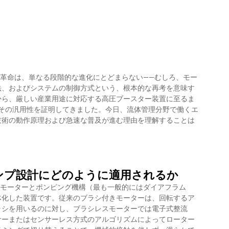
る革命は、単なる段階的な進化にとどまらない——むしろ、モー
法、およびシステムの制御方式という、根本的な再考を意味す
から、厳しい産業用途に対応する高圧ブースター装置に至るま
てその汎用性を証明してきました。今日、流体管理分野で働くエ
技術の動作原理および急速な普及が進む理由を理解することは
ンプ設計にどのように適用されるか
直流モーターとポンピング機構（最も一般的にはダイアフラム
体化した装置です。従来のブラシ付きモーターは、回転するア
ラシを用いるのに対し、ブラシレスモーターでは電子式整流
サーまたはセンサーレス方式のアルゴリズムによってローター