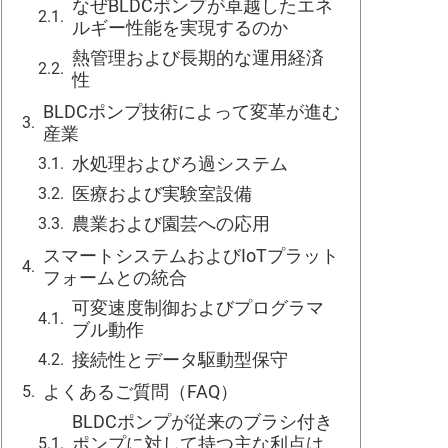
なぜBLDCポンプが卓越したエネ
ルギー性能を実現するのか
熱管理および長期的な運用経済
性
BLDCポンプ技術によって変革が進む
産業
水処理およびろ過システム
医療および実験室設備
農業および園芸への応用
スマートシステムおよびIoTプラット
フォームとの統合
可変速度制御およびプログラマ
ブル動作
接続性とデータ駆動型保守
よくあるご質問（FAQ）
BLDCポンプが従来のブラシ付き
ポンプに対して持つ主な利点は