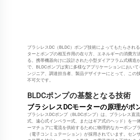
ブラシレスDC（BLDC）ポンプ技術によってもたらされ
ターとポンプの相互作用の在り方、エネルギーの消費方
る。携帯機器向けに設計された小型ダイアフラム式構造
で、BLDCポンプは実に多様なアプリケーションにおい
ンジニア、調達担当者、製品デザイナーにとって、この
不可欠です。
BLDCポンプの基盤となる技術
ブラシレスDCモーターの原理がポ
ブラシレスDCポンプ（BLDCポンプ）は、ブラシレス
式、遠心式インペラー式、またはギア式のヘッド）を一
ーマチュアに電流を供給するために物理的なカーボンブ
（電子コンミュテーション）が採用されています。セン