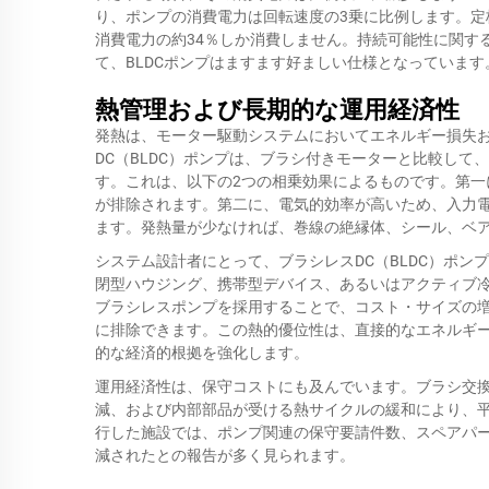
り、ポンプの消費電力は回転速度の3乗に比例します。定
消費電力の約34％しか消費しません。持続可能性に関す
て、BLDCポンプはますます好ましい仕様となっています
熱管理および長期的な運用経済性
発熱は、モーター駆動システムにおいてエネルギー損失
DC（BLDC）ポンプは、ブラシ付きモーターと比較し
す。これは、以下の2つの相乗効果によるものです。第
が排除されます。第二に、電気的効率が高いため、入力
ます。発熱量が少なければ、巻線の絶縁体、シール、ベ
システム設計者にとって、ブラシレスDC（BLDC）ポ
閉型ハウジング、携帯型デバイス、あるいはアクティブ
ブラシレスポンプを採用することで、コスト・サイズの
に排除できます。この熱的優位性は、直接的なエネルギ
的な経済的根拠を強化します。
運用経済性は、保守コストにも及んでいます。ブラシ交
減、および内部部品が受ける熱サイクルの緩和により、平均
行した施設では、ポンプ関連の保守要請件数、スペアパ
減されたとの報告が多く見られます。