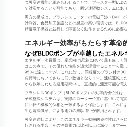
つ可変速機能と組み合わせることで、ブースター型BLD
て対応することが可能であり、固定速駆動システムにあ
両方の構成は、ブラシレスモーターの電磁干渉（EMI）
計測器、食品加工施設などの感度の高い環境では、BLD
精度電子機器と並行して障害なく動作させるために必要
エネルギー効率がもたらす革命
なぜBLDCポンプが卓越したエネ
エネルギー消費量は、産業向け調達において最も厳しく評
はこの点で、その優れた性能を過大評価することすら難し
95％に達しますが、これに対し、同程度のブラシ付きDC
負荷時においてさらに低い数値となります。連続運転ま
から数年にわたる運用期間中に、直接的に測定可能な電
ブラシレスDCポンプ（BLDCポンプ）の効率的優位性
子式整流システムは、実際のローター位置に基づいて電
に回転の機械的位相と一致するよう保証します。これに
生む電流供給」による電力の無駄遣いが解消されます。
可変速運転により、このエネルギー効率的優位性はさらに
転される場合、その消費電力は比例以上に減少します—