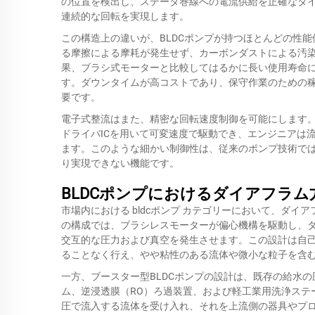
の位置を検出し、ステータ巻線への電流供給を正確なタ
連続的な回転を実現します。
この構造上の違いが、BLDCポンプが持つほとんどの性
る摩擦による摩耗が発生せず、カーボンダストによる汚
果、ブラシ式モーターと比較してはるかに長い使用寿命
す。ダウンタイムが高コストであり、保守作業のための
要です。
電子式整流はまた、精密な回転速度制御を可能にします。
ドライバICを用いて可変速度で駆動でき、エンジニアは
ます。このような細かい制御性は、従来のポンプ技術で
り実現できない機能です。
BLDCポンプにおけるダイアフラ
市場内における
bldcポンプ
カテゴリーにおいて、ダイア
の構成では、ブラシレスモーターが偏心機構を駆動し、
交互的な圧力および真空を発生させます。この設計は自
ることなく行え、やや粘性のある流体や微小な粒子を含
一方、ブースター型BLDCポンプの設計は、既存の給水
ム、逆浸透膜（RO）ろ過装置、および軽工業用洗浄ステ
圧で流入する流体を受け入れ、それを上流側の器具やプ