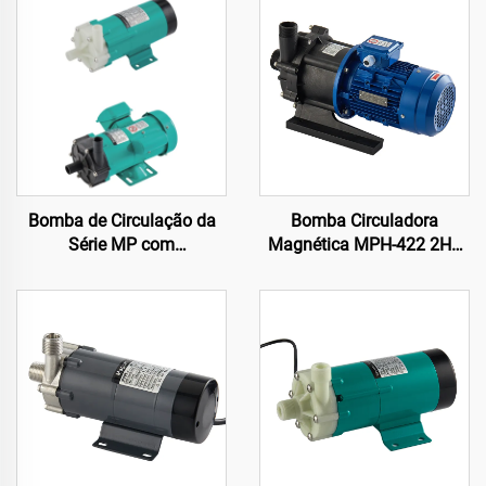
Bomba de Circulação da
Bomba Circuladora
Série MP com
Magnética MPH-422 2HP
Acionamento Magnético
Versão em PP Alta
Potência 380V 400 L/min
23 Metros Bomba para
Água Salgada e Química
para Barco