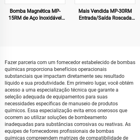
Bomba Magnética MP-
Mais Vendida MP-30RM
15RM de Aço Inoxidável
Entrada/Saída Roscada
220V/110V Grau
3/4 Polegadas Bomba
Alimentício para Cerveja
Magnética Elétrica em PP
Artesanal
Resistente a Produtos
Químicos para Solventes
Químicos em Usinagem
Fazer parceria com um fornecedor estabelecido de bombas
químicas proporciona benefícios operacionais
substanciais que impactam diretamente seu resultado
líquido e sua produtividade. Em primeiro lugar, você obtém
acesso a uma especialização técnica que garante a
seleção adequada de equipamentos para suas
necessidades específicas de manuseio de produtos
químicos. Essa especialização evita erros onerosos que
ocorrem ao utilizar soluções de bombeamento
inadequadas para substâncias corrosivas ou reativas. As
equipes de fornecedores profissionais de bombas
químicas compreendem matrizes de compatibilidade de