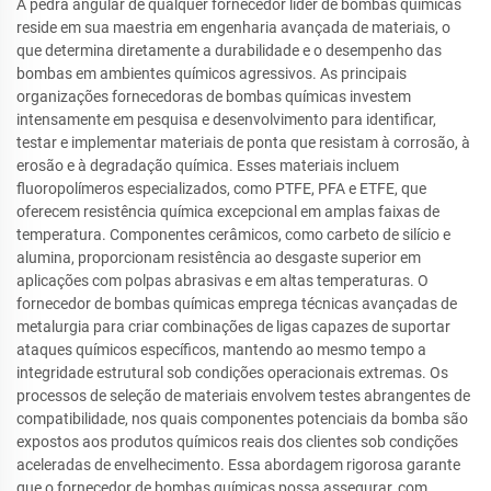
A pedra angular de qualquer fornecedor líder de bombas químicas
reside em sua maestria em engenharia avançada de materiais, o
que determina diretamente a durabilidade e o desempenho das
bombas em ambientes químicos agressivos. As principais
organizações fornecedoras de bombas químicas investem
intensamente em pesquisa e desenvolvimento para identificar,
testar e implementar materiais de ponta que resistam à corrosão, à
erosão e à degradação química. Esses materiais incluem
fluoropolímeros especializados, como PTFE, PFA e ETFE, que
oferecem resistência química excepcional em amplas faixas de
temperatura. Componentes cerâmicos, como carbeto de silício e
alumina, proporcionam resistência ao desgaste superior em
aplicações com polpas abrasivas e em altas temperaturas. O
fornecedor de bombas químicas emprega técnicas avançadas de
metalurgia para criar combinações de ligas capazes de suportar
ataques químicos específicos, mantendo ao mesmo tempo a
integridade estrutural sob condições operacionais extremas. Os
processos de seleção de materiais envolvem testes abrangentes de
compatibilidade, nos quais componentes potenciais da bomba são
expostos aos produtos químicos reais dos clientes sob condições
aceleradas de envelhecimento. Essa abordagem rigorosa garante
que o fornecedor de bombas químicas possa assegurar, com