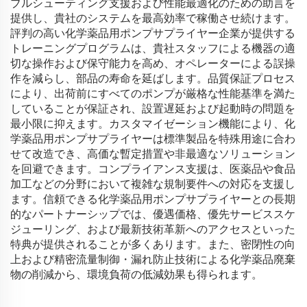
ブルシューティング支援および性能最適化のための助言を
提供し、貴社のシステムを最高効率で稼働させ続けます。
評判の高い化学薬品用ポンプサプライヤー企業が提供する
トレーニングプログラムは、貴社スタッフによる機器の適
切な操作および保守能力を高め、オペレーターによる誤操
作を減らし、部品の寿命を延ばします。品質保証プロセス
により、出荷前にすべてのポンプが厳格な性能基準を満た
していることが保証され、設置遅延および起動時の問題を
最小限に抑えます。カスタマイゼーション機能により、化
学薬品用ポンプサプライヤーは標準製品を特殊用途に合わ
せて改造でき、高価な暫定措置や非最適なソリューション
を回避できます。コンプライアンス支援は、医薬品や食品
加工などの分野において複雑な規制要件への対応を支援し
ます。信頼できる化学薬品用ポンプサプライヤーとの長期
的なパートナーシップでは、優遇価格、優先サービススケ
ジューリング、および最新技術革新へのアクセスといった
特典が提供されることが多くあります。また、密閉性の向
上および精密流量制御・漏れ防止技術による化学薬品廃棄
物の削減から、環境負荷の低減効果も得られます。