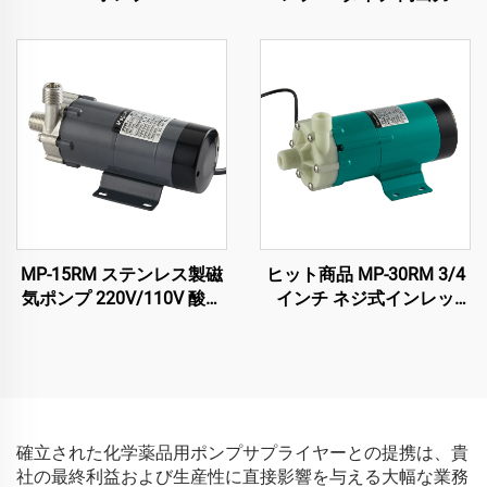
380V 400 L/min 23メート
ル 塩水・海水中・化学船
用ポンプ
MP-15RM ステンレス製磁
ヒット商品 MP-30RM 3/4
気ポンプ 220V/110V 酸化
インチ ネジ式インレッ
防止食品グレード醸造用
ト・アウトレット ポリプ
ロピレン製磁気ポンプ 耐
化学薬品 電動磁気ポンプ
金属加工用化学溶剤対応
確立された化学薬品用ポンプサプライヤーとの提携は、貴
社の最終利益および生産性に直接影響を与える大幅な業務