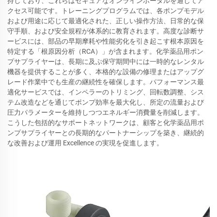
持しており、これらはセキュアなオンラインポータルを通じてア
クセス可能です。トレーニングプログラムでは、各ポンプモデル
および用途に応じて最適化された、正しい操作方法、日常的な保
守手順、および安全規程が体系的に教育されます。高度な診断サ
ービスには、部品の早期摩耗や性能劣化を引き起こす根本原因を
特定する「根原因分析（RCA）」が含まれます。化学薬品用ポン
プサプライヤーは、長期に及ぶ保守期間中には一時的なレンタル
機器を提供することが多く、本格的な設備の修理またはアップグ
レード作業中でも生産の継続性を確保します。パフォーマンス最
適化サービスでは、インペラーのトリミング、回転数調整、シス
テム改造などを通じてポンプ効率を最大化し、所定の流量および
圧力パラメーターを維持しつつエネルギー消費量を削減します。
こうした包括的なサポートネットワークは、顧客と化学薬品用ポ
ンプサプライヤーとの長期的なパートナーシップを築き、継続的
な改善および運用 Excellence の実現を促進します。