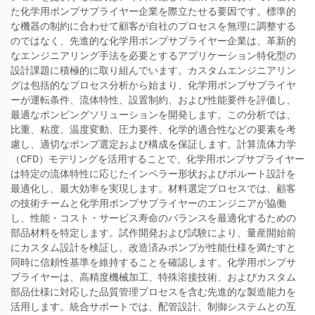
た化学用ポンプサプライヤー企業を際立たせる要因です。標準的
な機器の制約に合わせて顧客が自社のプロセスを無理に調整する
のではなく、先進的な化学用ポンプサプライヤー企業は、革新的
なエンジニアリング手法を必要とするアプリケーション特化型の
設計課題に積極的に取り組んでいます。カスタムエンジニアリン
グは包括的なプロセス分析から始まり、化学用ポンプサプライヤ
ーが運転条件、流体特性、設置制約、および性能要件を評価し、
最適なポンピングソリューションを開発します。この分析では、
比重、粘度、温度変動、圧力要件、化学的適合性などの要素を考
慮し、適切なポンプ選定および構成を保証します。計算流体力学
（CFD）モデリングを活用することで、化学用ポンプサプライヤー
は特定の流体特性に応じたインペラー形状およびボルート設計を
最適化し、最大効率を実現します。材料選定プロセスでは、顧客
の技術チームと化学用ポンプサプライヤーのエンジニアが協働
し、性能・コスト・サービス寿命のバランスを最適化するための
部品材料を特定します。試作開発および試験により、量産開始前
にカスタム設計を検証し、改造済みポンプが性能仕様を満たすと
同時に信頼性基準を維持することを確認します。化学用ポンプサ
プライヤーは、高精度機械加工、特殊溶接技術、およびカスタム
部品仕様に対応した品質管理プロセスを含む先進的な製造能力を
活用します。統合サポートでは、配管設計、制御システムとの互