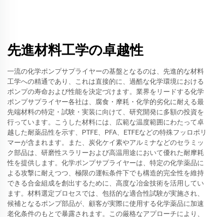
先進材料工学の卓越性
一流の化学ポンプサプライヤーの基盤となるのは、先進的な材料
工学への精通であり、これは直接的に、過酷な化学環境における
ポンプの寿命および性能を決定づけます。業界をリードする化学
ポンプサプライヤー各社は、腐食・摩耗・化学的劣化に耐える最
先端材料の特定・試験・実装に向けて、研究開発に多額の投資を
行っています。こうした材料には、広範な温度範囲にわたって卓
越した耐薬品性を示す、PTFE、PFA、ETFEなどの特殊フッロポリ
マーが含まれます。また、炭化ケイ素やアルミナなどのセラミッ
ク部品は、研磨性スラリーおよび高温用途において優れた耐摩耗
性を提供します。化学ポンプサプライヤーは、特定の化学薬品に
よる攻撃に耐えつつ、極限の運転条件下でも構造的完全性を維持
できる合金組成を創出するために、高度な冶金技術を活用してい
ます。材料選定プロセスでは、包括的な適合性試験が実施され、
候補となるポンプ部品が、顧客が実際に使用する化学薬品に加速
老化条件のもとで暴露されます。この厳格なアプローチにより、