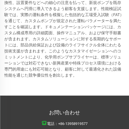
換性、設置要件などへの細心の注意を払って、新規ポンプを既存
システムへ円滑に導入できるよう顧客を支援します。性能検証試
験では、実際の運転条件を模擬した包括的な工場受入試験（FAT）
を通じて、カスタムポンプが規定された運転パラメーターを満た
すことを確認します。ドキュメンテーションパッケージには、カ
スタム構成専用の詳細図面、操作マニュアル、および保守手順書
が含まれます。カスタムソリューションに対する長期的なサポー
トには、部品供給保証および設備のライフサイクル全体にわたる
技術支援が含まれます。このようなカスタマイゼーションへのコ
ミットメントにより、化学用ポンプサプライヤーは、標準ソリュ
ーションでは対応できない新興産業や特殊プロセス環境における
専門的用途にも対応可能となり、顧客に対して最適化された設備
性能を通じた競争優位性を創出します。
お問い合わせ
電話：
+86-13958919577