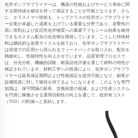
化学ポンプサプライヤーは、機器の性能およびサービス寿命に関
する期待値を確信を持って保証することが可能となります。さら
に、エラストマー技術も、トップクラスの化学ポンプサプライヤ
ー企業が卓越した成果を上げている重要な分野であり、攻撃性の
高い溶剤および反応性化学物質への暴露下でもシール効果を維持
できるカスタム配合の化合物を開発しています。こうした特殊材
料は継続的な改善サイクルを経ており、化学ポンプサプライヤー
は現場での応用から得られるフィードバックを取り入れ、配合を
精緻化し、性能特性を向上させています。品質管理プロセスで
は、分光分析、機械的試験、耐薬品性評価を通じて材料の特性が
検証されています。材料工学への投資により、化学ポンプサプラ
イヤーは延長保証期間および性能保証を提供可能となり、顧客が
設備投資に対して確信を持てるようになります。このような専門
知識は、保守間隔の延長、交換頻度の低減、および生産システム
を円滑に稼働させる運用信頼性の向上を通じて、総所有コスト
（TCO）の削減へと直結します。