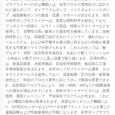
プサプライヤーの主な機能には、化学プロセス環境向けに設計さ
れた遠心ポンプ、ダイアフラムポンプ、ペリスタルティックポン
プ、磁気駆動ポンプの製造・流通・サポートが含まれます。現代
の化学ポンプサプライヤーは、高度な材料科学を統合しており、
フッポリマー内張り、セラミック部品、特殊エラストマーなどを
採用して、攻撃性の高い媒体との適合性を確保しています。技術
的特長としては、高精度で設計されたインペラー、漏れのないシ
ールシステム、および保守要件を最小限に抑えながら性能を最適
化する可変速ドライブが挙げられます。これらのポンプは、酸・
アルカリ・溶剤・反応性化学薬品を、分あたり数ミリリットルか
ら時あたり数千ガロンに及ぶ流量で取り扱います。応用分野に
は、医薬品製造、水処理施設、石油化学精製所、食品加工工場、
半導体製造が含まれます。化学ポンプサプライヤーは通常、カス
タマイズサービスを提供しており、温度範囲・圧力仕様・材質適
合性など、特定のプロセス要件に応じてポンプ構成を変更できま
す。品質保証プログラムにより、ISO・ANSI・APIなどの国際規格
への適合が保証されています。技術サポートサービスには、設置
指導、運用トレーニング、予知保全プログラムが含まれ、これに
より機器の寿命が延長されます。高度なモニタリング機能によ
り、IoT対応センサーおよびデータ分析プラットフォームを通じた
遠隔診断および性能最適化が可能になります。化学ポンプサプラ