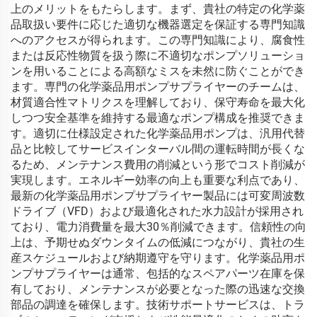
上のメリットをもたらします。まず、貴社の特定の化学薬
品取扱い要件に応じた適切な機器選定を保証する専門知識
へのアクセスが得られます。この専門知識により、腐食性
または反応性物質を扱う際に不適切なポンプソリューショ
ンを用いることによる高額なミスを未然に防ぐことができ
ます。専門の化学薬品用ポンプサプライヤーのチームは、
材質適合性マトリクスを理解しており、保守寿命を最大化
しつつ安全基準を維持する最適なポンプ構成を推奨できま
す。適切に仕様設定された化学薬品用ポンプは、汎用代替
品と比較してサービスインターバル間の運転時間が長くな
るため、メンテナンス費用の削減という形でコスト削減が
実現します。エネルギー効率の向上も重要な利点であり、
最新の化学薬品用ポンプサプライヤー製品には可変周波数
ドライブ（VFD）および最適化された水力設計が採用され
ており、電力消費量を最大30％削減できます。信頼性の向
上は、予期せぬダウンタイムの低減につながり、貴社の生
産スケジュールおよび納期遵守を守ります。化学薬品用ポ
ンプサプライヤーは通常、包括的なスペアパーツ在庫を保
有しており、メンテナンスが必要となった際の迅速な交換
部品の調達を確保します。技術サポートサービスは、トラ