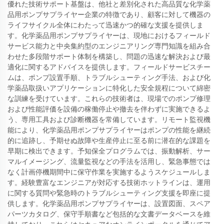
優れた技術サポート基盤は、他社と差別化された高品質な化学薬
品用ポンプサプライヤー企業の特徴であり、顧客に対して機器の
ライフサイクル全体にわたって迅速かつ的確な支援を提供しま
す。化学薬品用ポンプサプライヤーは、現地におけるフィールド
サービス能力と中央集約型のエンジニアリング専門知識を組み合
わせた多段階サポート体制を構築し、問題の迅速な解決および最
適化に関するアドバイスを提供します。フィールドサービスチー
ムは、ポンプ設置手順、トラブルシューティング手法、および化
学薬品取扱いアプリケーションに特化した安全規程について綿密
な訓練を受けています。これらの技術者は、現場でのポンプ修理
および性能評価を設備の稼働停止や撤去を伴わずに実施できるよ
う、専用工具および診断機器を常備しています。リモート監視機
能により、化学薬品用ポンプサプライヤーはポンプの性能を継続
的に追跡し、予期せぬ故障や生産停止に至る前に潜在的な課題を
早期に検出できます。予知保全プログラムでは、振動解析、サー
マルイメージング、流量監視などの手法を活用し、緊急事態では
なく計画停機期間中に保守作業を実施するようスケジュールしま
す。経験豊富なエンジニアが対応する技術ホットラインは、運用
に関する質問や緊急時のトラブルシューティング支援を即座に提
供します。化学薬品用ポンプサプライヤーは、設置図面、スペア
パーツカタログ、保守手順書など包括的な文書データベースを維