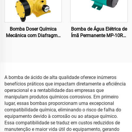
Bomba Doser Química
Bomba de Água Elétrica de
Mecânica com Diafragma
Ímã Permanente MP-10RM
Anti-corrosiva para Altas
110/220V Mais Vendida
Aplicações
Bomba Centrífuga
Acionada por Magneto
para Sistema de
Refrigeração 11/12 L/min
OEM
A bomba de ácido de alta qualidade oferece inúmeros
benefícios práticos que impactam diretamente a eficiência
operacional e a rentabilidade das empresas que
manipulam produtos químicos corrosivos. Em primeiro
lugar, essas bombas proporcionam uma excepcional
compatibilidade química, eliminando o risco de falha do
equipamento devido à corrosão ou ao ataque químico.
Essa compatibilidade se traduz em custos reduzidos de
manutenção e maior vida útil do equipamento, gerando