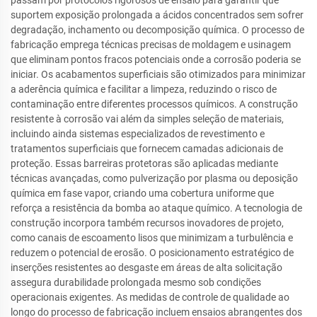
passam por protocolos rigorosos de ensaio para garantir que
suportem exposição prolongada a ácidos concentrados sem sofrer
degradação, inchamento ou decomposição química. O processo de
fabricação emprega técnicas precisas de moldagem e usinagem
que eliminam pontos fracos potenciais onde a corrosão poderia se
iniciar. Os acabamentos superficiais são otimizados para minimizar
a aderência química e facilitar a limpeza, reduzindo o risco de
contaminação entre diferentes processos químicos. A construção
resistente à corrosão vai além da simples seleção de materiais,
incluindo ainda sistemas especializados de revestimento e
tratamentos superficiais que fornecem camadas adicionais de
proteção. Essas barreiras protetoras são aplicadas mediante
técnicas avançadas, como pulverização por plasma ou deposição
química em fase vapor, criando uma cobertura uniforme que
reforça a resistência da bomba ao ataque químico. A tecnologia de
construção incorpora também recursos inovadores de projeto,
como canais de escoamento lisos que minimizam a turbulência e
reduzem o potencial de erosão. O posicionamento estratégico de
inserções resistentes ao desgaste em áreas de alta solicitação
assegura durabilidade prolongada mesmo sob condições
operacionais exigentes. As medidas de controle de qualidade ao
longo do processo de fabricação incluem ensaios abrangentes dos