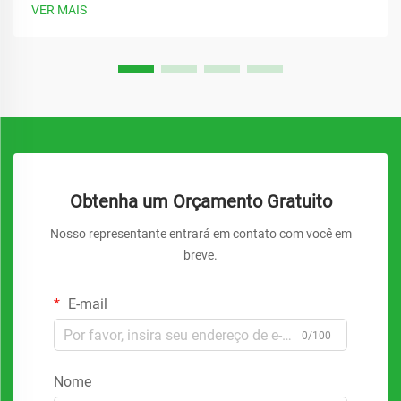
inadequada pode levar a falhas catastróficas, paradas
VER MAIS
dispendiosas e riscos à segurança. Compreender os diversos
tipos de...
Obtenha um Orçamento Gratuito
Nosso representante entrará em contato com você em
breve.
E-mail
0/100
Nome