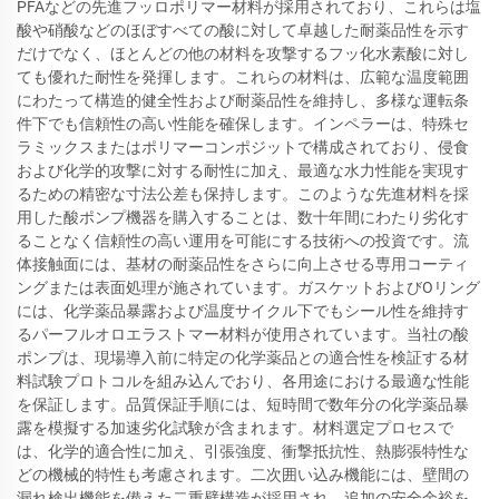
PFAなどの先進フッロポリマー材料が採用されており、これらは塩
酸や硝酸などのほぼすべての酸に対して卓越した耐薬品性を示す
だけでなく、ほとんどの他の材料を攻撃するフッ化水素酸に対し
ても優れた耐性を発揮します。これらの材料は、広範な温度範囲
にわたって構造的健全性および耐薬品性を維持し、多様な運転条
件下でも信頼性の高い性能を確保します。インペラーは、特殊セ
ラミックスまたはポリマーコンポジットで構成されており、侵食
および化学的攻撃に対する耐性に加え、最適な水力性能を実現す
るための精密な寸法公差も保持します。このような先進材料を採
用した酸ポンプ機器を購入することは、数十年間にわたり劣化す
ることなく信頼性の高い運用を可能にする技術への投資です。流
体接触面には、基材の耐薬品性をさらに向上させる専用コーティ
ングまたは表面処理が施されています。ガスケットおよびOリング
には、化学薬品暴露および温度サイクル下でもシール性を維持す
るパーフルオロエラストマー材料が使用されています。当社の酸
ポンプは、現場導入前に特定の化学薬品との適合性を検証する材
料試験プロトコルを組み込んでおり、各用途における最適な性能
を保証します。品質保証手順には、短時間で数年分の化学薬品暴
露を模擬する加速劣化試験が含まれます。材料選定プロセスで
は、化学的適合性に加え、引張強度、衝撃抵抗性、熱膨張特性な
どの機械的特性も考慮されます。二次囲い込み機能には、壁間の
漏れ検出機能を備えた二重壁構造が採用され、追加の安全余裕を