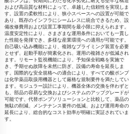
酸ポンプは、長期間にわたる化学劣化に耐える堅牢な構造
および高品質な材料によって、卓越した信頼性を実現しま
す。設置の柔軟性により、狭小スペースへの設置が可能で
あり、既存のインフラにシームレスに統合できるため、設
備改修費用および設置工事期間を最小限に抑えられます。
温度安定性により、さまざまな運用条件においても一貫し
た性能を発揮でき、多様な産業環境への適用が可能です。
自己吸い込み機能により、複雑なプライミング装置を必要
とせず、起動手順が簡素化され、運用の複雑さが低減され
ます。リモート監視機能により、予知保全戦略を実施で
き、予期せぬ故障を未然に防ぎ、設備の寿命を延長しま
す。国際的な安全規格への適合により、すべての酸ポンプ
は化学薬品取扱用機器として厳格な規制要件を満たしてい
ます。モジュラー設計により、機器全体の交換を伴わずと
も、部品の容易な交換およびシステムのアップグレードが
可能です。代替ポンプソリューションと比較して、薬品の
無駄の削減、メンテナンス要件の低減、および運用寿命の
延長により、総合的なコスト効率が明確に実証されていま
す。