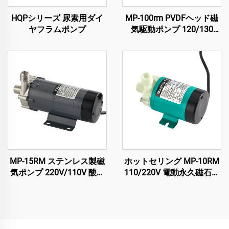
HQPシリーズ 尿素用ダイ
MP-100rm PVDFヘッド磁
ヤフラムポンプ
気駆動ポンプ 120/130
L/Min 容量 強酸・溶剤用
強腐食抵抗性
MP-15RM ステンレス製磁
ホットセリング MP-10RM
気ポンプ 220V/110V 酸化
110/220V 電動永久磁石式
防止食品グレード醸造用
水泵 磁気駆動遠心ポンプ
冷却システム用 11/12
L/min オリジナル装着メー
カー（OEM）