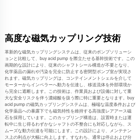
高度な磁気カップリング技術
革新的な磁気カップリングシステムは、従来のポンプソリューシ
ョンと比較して、buy acid pump を際立たせる基幹技術です。この
画期的な設計により、従来のシャフトシール構造が不要となり、
化学薬品の漏れや汚染を完全に防止する密閉型ポンプ室が実現さ
れます。磁気カップリングは、コンテインメントシェルを介して
モーターからインペラーへ動力を伝達し、移送流体を外部環境か
ら完全に遮断します。この技術は、作業員および設備に対して重
大な安全リスクを伴う濃縮酸を扱う際に特に重要となります。buy
acid pump の磁気カップリングシステムは、極端な温度条件および
化学薬品への暴露下でも磁気特性を維持する高強度レアアース磁
石を採用しています。このカップリング構造は、設置時または運
転中に生じ得るわずかなシャフトの不整合にも対応しながら、ス
ムーズな動力伝達を可能にします。この設計により、メンテナン
ス上の利点が大幅に向上します。すなわち、通常は停止および分