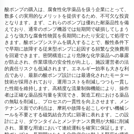
酸ポンプの購入は、腐食性化学薬品を扱う企業にとって、
数多くの実用的なメリットを提供するため、不可欠な投資
となります。まず、これらのポンプは優れた耐薬品性を備
えており、通常のポンプ機器では短期間で破損してしまう
ような強力な腐食性物質を長期間にわたり安定して処理で
きます。酸ポンプシステムを購入することで、酸性条件下
で早期に故障する従来型ポンプに起因する頻繁な交換費用
を回避できます。密閉構造により危険な化学薬品への暴露
が防止され、作業環境の安全性が向上し、施設運営者の法
的責任リスクも低減されます。エネルギー効率も大きな利
点であり、最新の酸ポンプ設計には最適化されたモーター
技術が採用されており、運用コストを削減しつつも一貫し
た性能を維持します。高精度な流量制御機能により、操作
者は正確な薬品投与量を実現でき、製造工程における薬品
の無駄を削減し、プロセスの一貫性を向上させます。メン
テナンス面での利点は、摩耗や故障を起こしやすい機械シ
ールを不要とする磁気結合方式に顕著に表れます。この設
計により、ダウンタイムとメンテナンス費用が大幅に削減
され、重要な用途において連続運転を確実に保証します。