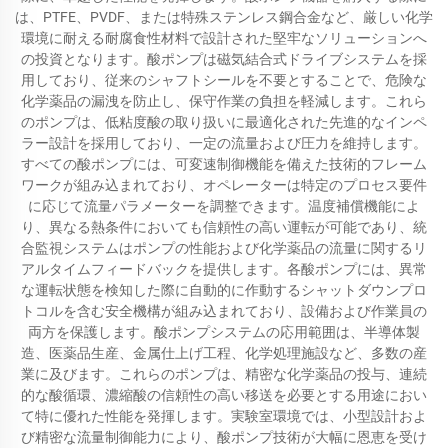
は、PTFE、PVDF、または特殊ステンレス鋼合金など、厳しい化学
環境に耐える耐腐食性材料で設計された堅牢なソリューションへ
の投資となります。酸ポンプは磁気結合式ドライブシステムを採
用しており、従来のシャフトシールを不要とすることで、危険な
化学薬品の漏洩を防止し、保守作業の負担を軽減します。これら
のポンプは、低粘度酸の取り扱いに最適化された先進的なインペ
ラー設計を採用しており、一定の流量および圧力を維持します。
すべての酸ポンプには、可変速制御機能を備えた技術的フレーム
ワークが組み込まれており、オペレーターは特定のプロセス要件
に応じて流量パラメーターを調整できます。温度補償機能によ
り、異なる熱条件においても信頼性の高い運転が可能であり、統
合監視システムはポンプの性能および化学薬品の流量に関するリ
アルタイムフィードバックを提供します。各酸ポンプには、異常
な運転状態を検知した際に自動的に作動するシャットダウンプロ
トコルを含む安全機構が組み込まれており、設備および作業員の
両方を保護します。酸ポンプシステムの応用範囲は、半導体製
造、医薬品生産、金属仕上げ工程、化学処理施設など、多数の産
業に及びます。これらのポンプは、精密な化学薬品の投与、連続
的な酸循環、濃縮酸の信頼性の高い移送を必要とする用途におい
て特に優れた性能を発揮します。実験室環境では、小型設計およ
び精密な流量制御能力により、酸ポンプ技術が大幅に恩恵を受け