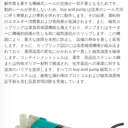
解作業を要する機械式シールの交換が一切不要となるためです。
動的シールが存在しないため、buy acid pump は従来のシール方式
に伴う摩擦および摩耗を伴わずに動作します。その結果、運転時
のエネルギー消費量および発熱量が低減されます。また、磁気カ
ップリングは過負荷保護機能も備えており、ポンプまたはモータ
ーに機械的損傷が生じる前に磁気接続がスリップします。この機
能により、重大な故障を未然に防止し、設備の寿命を著しく延長
します。さらに、カップリング設計には温度補償機構が組み込ま
れており、運用温度の変化にかかわらず一貫した磁気強度を確保
します。コンテインメントシェルは、通常、高品位ステンレス鋼
または特殊ポリマー材料で構成され、化学薬品への暴露に対する
追加のバリアを提供します。すべての buy acid pump 磁気カップ
リングシステムは、厳格な漏れ検出プロトコルおよび磁気強度検
証手順を含む品質管理試験を実施しています。