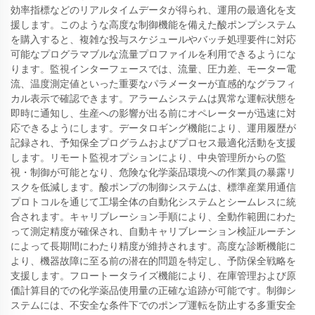
効率指標などのリアルタイムデータが得られ、運用の最適化を支
援します。このような高度な制御機能を備えた酸ポンプシステム
を購入すると、複雑な投与スケジュールやバッチ処理要件に対応
可能なプログラマブルな流量プロファイルを利用できるようにな
ります。監視インターフェースでは、流量、圧力差、モーター電
流、温度測定値といった重要なパラメーターが直感的なグラフィ
カル表示で確認できます。アラームシステムは異常な運転状態を
即時に通知し、生産への影響が出る前にオペレーターが迅速に対
応できるようにします。データロギング機能により、運用履歴が
記録され、予知保全プログラムおよびプロセス最適化活動を支援
します。リモート監視オプションにより、中央管理所からの監
視・制御が可能となり、危険な化学薬品環境への作業員の暴露リ
スクを低減します。酸ポンプの制御システムは、標準産業用通信
プロトコルを通じて工場全体の自動化システムとシームレスに統
合されます。キャリブレーション手順により、全動作範囲にわた
って測定精度が確保され、自動キャリブレーション検証ルーチン
によって長期間にわたり精度が維持されます。高度な診断機能に
より、機器故障に至る前の潜在的問題を特定し、予防保全戦略を
支援します。フロートータライズ機能により、在庫管理および原
価計算目的での化学薬品使用量の正確な追跡が可能です。制御シ
ステムには、不安全な条件下でのポンプ運転を防止する多重安全