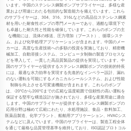
います。中国のステンレス鋼製ポンプサプライヤーは、多様な産
業および用途にわたる包括的な製造能力を備えています。これら
のサプライヤーは、304、316、316Lなどの高品位ステンレス鋼素
材を用いた耐食性ポンプの専門メーカーであり、過酷な環境下で
も卓越した耐久性と性能を確保しています。これらのポンプの主
な機能には、流体の移送、圧力増加（ブースト）、循環システ
ム、および化学処理アプリケーションが含まれます。中国のメー
カーは、高度な生産技術への多額の投資を実施しており、精密機
械加工、自動溶接システム、コンピュータ制御の製造プロセスな
どを導入して、一貫した高品質製品の提供を実現しています。中
国のサプライヤーが提供するステンレス鋼製ポンプの技術的特長
には、最適な水力効率を実現する先進的なインペラー設計、漏れ
のない運転を可能にするメカニカルシールシステム、および性能
制御を向上させる可変速機能が含まれます。これらのポンプ
は、-20°Cから200°Cまでの広範な温度範囲で信頼性の高い運転を
保証する堅牢な構造設計が施されており、多様な産業用途に適合
します。中国のサプライヤーが提供するステンレス鋼製ポンプの
応用分野は極めて広範にわたり、水処理施設、食品・飲料加工、
医薬品製造、化学プラント、船舶用アプリケーション、HVACシス
テムなどに及んでいます。中国のサプライヤーは、製造工程全体
を通じて厳格な品質管理基準を維持しており、ISO認証プロトコル