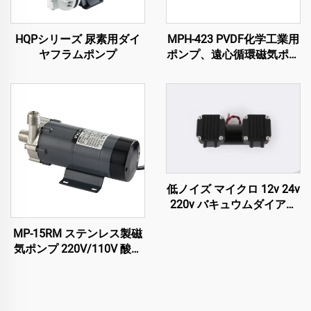
HQPシリーズ 尿素用ダイ
MPH-423 PVDF化学工業用
ヤフラムポンプ
ポンプ、遠心循環磁気ポン
プで激しい液体加工に適し
ています
低ノイズ マイクロ 12v 24v
220v バキュウムダイアフ
ラム 高圧ポンプ
MP-15RM ステンレス製磁
気ポンプ 220V/110V 酸化
防止食品グレード醸造用