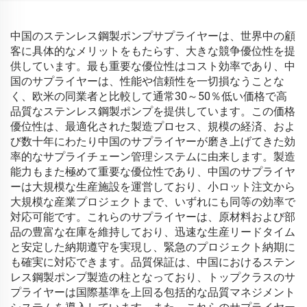
中国のステンレス鋼製ポンプサプライヤーは、世界中の顧
客に具体的なメリットをもたらす、大きな競争優位性を提
供しています。最も重要な優位性はコスト効率であり、中
国のサプライヤーは、性能や信頼性を一切損なうことな
く、欧米の同業者と比較して通常30～50％低い価格で高
品質なステンレス鋼製ポンプを提供しています。この価格
優位性は、最適化された製造プロセス、規模の経済、およ
び数十年にわたり中国のサプライヤーが磨き上げてきた効
率的なサプライチェーン管理システムに由来します。製造
能力もまた極めて重要な優位性であり、中国のサプライヤ
ーは大規模な生産施設を運営しており、小ロット注文から
大規模な産業プロジェクトまで、いずれにも同等の効率で
対応可能です。これらのサプライヤーは、原材料および部
品の豊富な在庫を維持しており、迅速な生産リードタイム
と安定した納期遵守を実現し、緊急のプロジェクト納期に
も確実に対応できます。品質保証は、中国におけるステン
レス鋼製ポンプ製造の柱となっており、トップクラスのサ
プライヤーは国際基準を上回る包括的な品質マネジメント