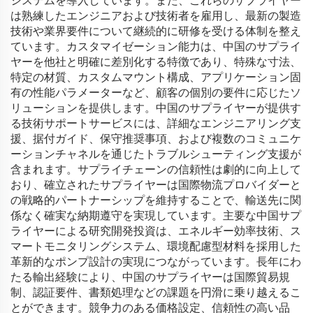
システムを導入しています。また、これらのサプライヤー
は熟練したエンジニアおよび技術者を雇用し、最新の製造
技術や業界要件について継続的に研修を受ける体制を整え
ています。カスタマイゼーション能力は、中国のサプライ
ヤーを他社と明確に差別化する特徴であり、特殊な寸法、
特定の材質、カスタムマウント構成、アプリケーション固
有の性能パラメーターなど、顧客の個別の要件に応じたソ
リューションを提供します。中国のサプライヤーが提供す
る技術サポートサービスには、詳細なエンジニアリング支
援、据付ガイド、保守推奨事項、および複数のコミュニケ
ーションチャネルを通じたトラブルシューティング支援が
含まれます。サプライチェーンの信頼性は劇的に向上して
おり、確立されたサプライヤーは国際物流プロバイダーと
の戦略的パートナーシップを維持することで、輸送先に関
係なく確実な納期遵守を実現しています。主要な中国サプ
ライヤーによる研究開発投資は、エネルギー効率技術、ス
マートモニタリングシステム、環境配慮型材料を採用した
革新的なポンプ設計の実現につながっています。長年にわ
たる輸出経験により、中国のサプライヤーは国際貿易規
制、認証要件、書類処理などの課題を円滑に乗り越えるこ
とができます。競争力のある価格設定、信頼性の高い品