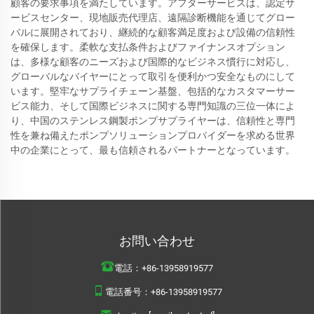
顧客の要求事項を満たしています。アフターサービスは、認定サ
ービスセンター、現地販売代理店、遠隔診断機能を通じてグロー
バルに展開されており、継続的な顧客満足度および設備の信頼性
を確保します。柔軟な支払条件およびファイナンスオプション
は、多様な顧客のニーズおよび国際的なビジネス慣行に対応し、
グローバルなバイヤーにとって取引を便利かつ安全なものにして
います。堅牢なサプライチェーン基盤、包括的なカスタマーサー
ビス能力、そして国際ビジネスに関する専門知識の三位一体によ
り、中国のステンレス鋼製ポンプサプライヤーは、信頼性と専門
性を兼ね備えたポンプソリューションプロバイダーを求める世界
中の企業にとって、最も信頼されるパートナーとなっています。
お問い合わせ
電話：
+86-13958919577
電話番号：
+86-13958919577