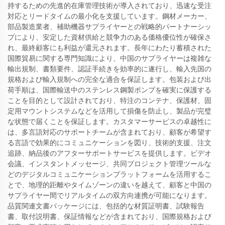
持するための先進的在庫管理技術が導入されており、迅速な受注
対応とリードタイムの最小化を支援しています。鋼材メーカー、
部品製造業者、補助機器サプライヤーとの戦略的パートナーシッ
プにより、安定した資材供給と競争力のある価格優位性が確保さ
れ、最終顧客にも利益が還元されます。長年にわたり蓄積された
国際貿易に関する専門知識により、中国のサプライヤーは複雑な
輸出規制、書類要件、認証手続きを効率的に遂行し、輸入先国の
規格および輸入規制への完全な適合を保証します。包装および出
荷手順は、国際輸送中のステンレス鋼製ポンプを確実に保護する
ことを目的として設計されており、特注のコンテナ、保護材、固
定用マウントシステムなどを活用して損傷を防止し、製品が完璧
な状態で届くことを保証します。カスタマーサービスの卓越性に
は、多言語対応のサポートチームが含まれており、顧客が希望す
る言語で効果的にコミュニケーションを図り、技術的支援、注文
追跡、納品後のアフターサポートサービスを提供します。ビデオ
会議、インスタントメッセージ、共同プロジェクト管理ツールな
どのデジタルコミュニケーションプラットフォームを活用するこ
とで、地理的距離やタイムゾーンの違いを越えて、顧客と中国の
サプライヤー間でリアルタイムの双方向連携が可能になります。
品質関連文書パッケージには、包括的な材質証明書、試験報告
書、取付説明書、保証情報などが含まれており、国際規格および