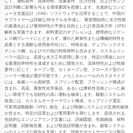
して、運転条件、流体特性、流量要件、圧力仕様、およびポンプ
設計判断に影響を与える環境要因を把握します。先進的なコンピ
ュータ支援設計（CAD）ソフトウェアを活用することで、中国の
サプライヤーは詳細な3Dモデルを作成し、製造開始前に水力性能
の最適化および運用特性の予測を目的とした計算流体力学（CFD）
解析を実施できます。材料選定のオプションは、標準的なステン
レス鋼グレードにとどまらず、優れた耐食性または機械的特性を
必要とする過酷な使用条件向けに、特殊合金、デュプレックスス
テンレス鋼、およびその他の特殊材料も含みます。カスタムイン
ペラー設計は、高度な水力工学原理に基づき、特定の用途におけ
る最適効率特性を達成するために開発され、流体特性および性能
要件に応じて、オープン型、セミオープン型、クローズド型のイ
ンペラー構成が選択可能です。メカニカルシールのカスタマイズ
には、各種シール面材質、スプリング配置、フラッシング構成が
含まれ、高温、腐食性化学薬品、あるいは摩耗性流体といった厳
しい環境下でも信頼性の高い運転を確保します。駆動システムの
改造には、カスタムモーターマウント構成、カップリング選定、
可変周波数駆動（VFD）統合、および制御システムとの互換性確保
が含まれ、特定の設置および運用要件を満たします。提供される
包括的なエンジニアリング文書には、詳細図面、性能曲線、材料
証明書、試験報告書、および取扱説明書が含まれ、顧客システム
へのスムーズな統合を支援します。技術サポートサービスは製品