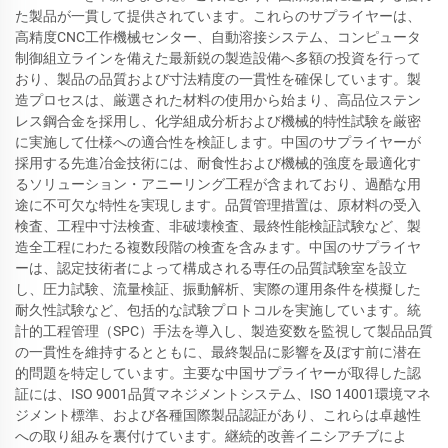
た製品が一貫して提供されています。これらのサプライヤーは、
高精度CNC工作機械センター、自動溶接システム、コンピュータ
制御組立ラインを備えた最新鋭の製造設備へ多額の投資を行って
おり、製品の品質および寸法精度の一貫性を確保しています。製
造プロセスは、厳選された材料の使用から始まり、高品位ステン
レス鋼合金を採用し、化学組成分析および機械的特性試験を厳密
に実施して仕様への適合性を検証します。中国のサプライヤーが
採用する先進冶金技術には、耐食性および機械的強度を最適化す
るソリューション・アニーリング工程が含まれており、過酷な用
途に不可欠な特性を実現します。品質管理措置は、原材料の受入
検査、工程中寸法検査、非破壊検査、最終性能検証試験など、製
造全工程にわたる複数段階の検査を含みます。中国のサプライヤ
ーは、認定技術者によって構成される専任の品質試験室を設立
し、圧力試験、流量検証、振動解析、実際の運用条件を模擬した
耐久性試験など、包括的な試験プロトコルを実施しています。統
計的工程管理（SPC）手法を導入し、製造変数を監視して製品品質
の一貫性を維持するとともに、最終製品に影響を及ぼす前に潜在
的問題を特定しています。主要な中国サプライヤーが取得した認
証には、ISO 9001品質マネジメントシステム、ISO 14001環境マネ
ジメント標準、および各種国際製品認証があり、これらは卓越性
への取り組みを裏付けています。継続的改善イニシアチブによ