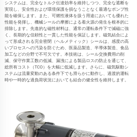
システムは、完全なトルク伝達効率を維持しつつ、完全な遮断を
実現し、安全性および環境保護を損なうことなく最適なポンプ性
能を確保します。また、可燃性液体を扱う用途においても優れた
性能を発揮し、機械シールの摩擦による着火源の発生を根本的に
排除します。先進的な磁性材料は、通常の運転条件下で減磁に強
く、長期的な信頼性と一貫した性能を保証します。磁気結合によ
って形成される完全密閉（ヘルメティック）シールは、感度の高
いプロセスへの汚染を防ぐため、医薬品製造、半導体製造、食品
加工などの分野で不可欠です。本技術は、シール交換費用の削
減、保守作業工数の低減、漏洩による製品ロスの防止を通じて、
総所有コスト（TCO）を大幅に低減します。さらに、磁気駆動シ
ステムは流量変動のある条件下でも滑らかに動作し、過渡的運転
時や一時的な過負荷状況においても結合の健全性を維持します。