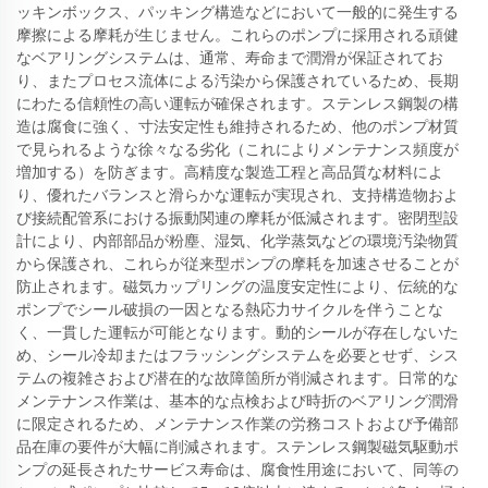
ッキンボックス、パッキング構造などにおいて一般的に発生する
摩擦による摩耗が生じません。これらのポンプに採用される頑健
なベアリングシステムは、通常、寿命まで潤滑が保証されてお
り、またプロセス流体による汚染から保護されているため、長期
にわたる信頼性の高い運転が確保されます。ステンレス鋼製の構
造は腐食に強く、寸法安定性も維持されるため、他のポンプ材質
で見られるような徐々なる劣化（これによりメンテナンス頻度が
増加する）を防ぎます。高精度な製造工程と高品質な材料によ
り、優れたバランスと滑らかな運転が実現され、支持構造物およ
び接続配管系における振動関連の摩耗が低減されます。密閉型設
計により、内部部品が粉塵、湿気、化学蒸気などの環境汚染物質
から保護され、これらが従来型ポンプの摩耗を加速させることが
防止されます。磁気カップリングの温度安定性により、伝統的な
ポンプでシール破損の一因となる熱応力サイクルを伴うことな
く、一貫した運転が可能となります。動的シールが存在しないた
め、シール冷却またはフラッシングシステムを必要とせず、シス
テムの複雑さおよび潜在的な故障箇所が削減されます。日常的な
メンテナンス作業は、基本的な点検および時折のベアリング潤滑
に限定されるため、メンテナンス作業の労務コストおよび予備部
品在庫の要件が大幅に削減されます。ステンレス鋼製磁気駆動ポ
ンプの延長されたサービス寿命は、腐食性用途において、同等の