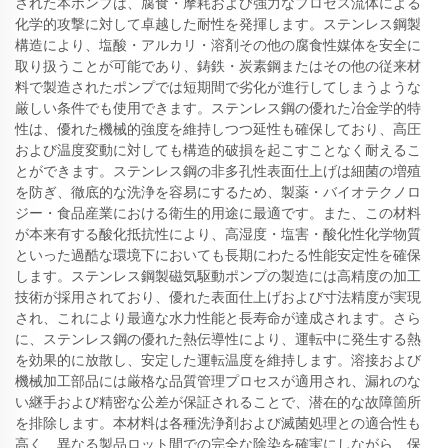
された本ポンプは、腐食・摩耗および強力なプロセス流体による
化学的攻撃に対して卓越した耐性を発揮します。ステンレス鋼製
構造により、塩酸・アルカリ・溶剤その他の腐食性媒体を安全に
取り扱うことが可能であり、鋳鉄・炭素鋼またはその他の従来材
料で製造されたポンプでは短期間で劣化が進行してしまうような
厳しい条件でも使用できます。ステンレス鋼の優れた冶金学的特
性は、優れた機械的強度を維持しつつ延性も確保しており、高圧
および温度変動に対しても構造的破損を起こすことなく耐えるこ
とができます。ステンレス鋼の非多孔性表面仕上げは細菌の増殖
を防ぎ、徹底的な洗浄を容易にするため、製薬・バイオテクノロ
ジー・食品産業における衛生的用途に最適です。また、この材料
が本来有する酸化抵抗性により、高湿度・塩害・酸化性化学物質
といった過酷な環境下においても長期にわたる性能安定性を確保
します。ステンレス鋼製磁気駆動ポンプの製造には高精度の加工
技術が採用されており、優れた表面仕上げおよび寸法精度が実現
され、これにより最適な水力性能と長寿命が達成されます。さら
に、ステンレス鋼の優れた熱伝導性により、運転中に発生する熱
を効果的に放散し、安定した運転温度を維持します。溶接および
機械加工部品には厳格な品質管理プロセスが適用され、漏れのな
い継手および精密な公差が保証されることで、潜在的な故障箇所
を排除します。本材料は各種洗浄剤および滅菌処理との適合性も
高く、異なる製品ロット間での完全な除染を確実にしながら、保