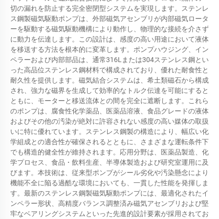
切の漏れを防止する完全密閉型システムを実現します。ステンレ
ス鋼製磁気駆動ポンプは、外部磁気アセンブリが内部磁気ロータ
ーを駆動する磁気駆動機構により動作し、物理的な接続を介さず
に動力を伝達します。この設計は、感度の高い用途において液体
を移送する方法を根本的に変革します。ポンプハウジング、イン
ペラーおよび内部部品は、通常316Lまたは304ステンレス鋼とい
った高品位ステンレス鋼材料で構成されており、優れた耐食性と
耐久性を提供します。磁気結合システムは、希土類磁石から構成
され、強力な磁界を生成して効率的なトルク伝達を可能にすると
ともに、モーターと移送流体との間を完全に遮断します。これら
のポンプは、腐食性化学薬品、医薬品溶液、食品グレードの液体
およびその他の汚染が絶対に許容されない感度の高い媒体の取扱
いに特に優れています。ステンレス鋼製の構造により、幅広い化
学組成との適合性が確保されるとともに、さまざまな運転条件下
でも構造的健全性が維持されます。応用分野は、医薬品製造、化
学プロセス、食品・飲料生産、半導体製造および研究室運用に及
びます。本技術は、従来型ポンプがシール劣化や汚染懸念により
機能不全に陥る過酷な環境においても、一貫した性能を発揮しま
す。最新のステンレス鋼製磁気駆動ポンプには、最適化されたイ
ンペラー形状、高精度バランス調整済み磁気アセンブリおよび堅
牢なベアリングシステムといった先進的設計要素が採用されてお