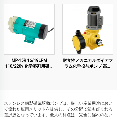
ル 塩水・海水中・化学船
用ポンプ
MP-15R 16/19LPM
耐食性メカニカルダイアフ
110/220v 化学溶剤用磁気
ラム化学投与ポンプ 高性
循環駆動ポンプ
能用途向け
ステンレス鋼製磁気駆動ポンプは、厳しい産業用途におい
て優れた運用メリットを提供し、その分野で最も好まれる
選択肢となっています。最大の利点は、完全に漏れのない