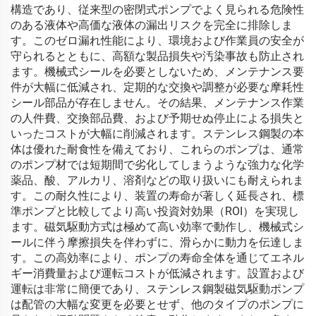
構造であり、従来型の密閉式ポンプでよく見られる危険性
のある液体や高価な液体の漏出リスクを完全に排除しま
す。このゼロ漏れ性能により、環境および作業員の安全が
守られるとともに、高額な製品損失や汚染事故も防止され
ます。機械式シールを必要としないため、メンテナンス要
件が大幅に低減され、定期的な交換や調整が必要な摩耗性
シール部品が存在しません。その結果、メンテナンス作業
の人件費、交換部品費、および予期せぬ停止による損失と
いったコストが大幅に削減されます。ステンレス鋼製の本
体は優れた耐食性を備えており、これらのポンプは、通常
のポンプ材では短期間で劣化してしまうような強力な化学
薬品、酸、アルカリ、溶剤などの取り扱いにも耐えられま
す。この耐久性により、装置の寿命が著しく延長され、標
準ポンプと比較してより高い投資対効果（ROI）を実現し
ます。磁気駆動方式は極めて高い効率で動作し、機械式シ
ールに伴う摩擦損失を伴わずに、滑らかに動力を伝達しま
す。この高効率により、ポンプの寿命全体を通じてエネル
ギー消費量および運転コストが低減されます。設置および
運転は非常に簡便であり、ステンレス鋼製磁気駆動ポンプ
は配管の大幅な変更を必要とせず、他のタイプのポンプに