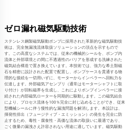
ゼロ漏れ磁気駆動技術
ステンレス鋼製磁気駆動ポンプに採用された革新的な磁気駆動技
術は、完全無漏洩流体取扱ソリューションの頂点を示すもので
す。この高度なシステムでは、従来の機械的シールを、ポンプ内
流体と外部環境との間に不透過性のバリアを形成する洗練された
磁気結合構造で置き換えています。本技術では、強力な希土類磁
石を精密に設計された配置で配置し、ポンプケースを貫通する物
理的な接続を一切用いずに、モーターからインペラーへ回転力を
伝達します。外部磁気アセンブリ（通常はモーターシャフトに取
り付け）が回転磁界を生成し、これによりポンプインペラーに接
続された内部磁気ローターを同期的に駆動します。この磁気結合
により、プロセス流体を100％完全に封じ込めることができ、従来
型機械シールに伴う慢性的な漏洩問題を解消します。本設計は、
揮発性排出（フュージティブ・エミッション）の発生を完全に防
止するため、毒性・腐食性・高価な流体の取扱いに最適であり、
ごく微量の漏洩さえ許容されない用途に適しています。磁気駆動