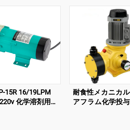
P-15R 16/19LPM
耐食性メカニカ
/220v 化学溶剤用磁
アフラム化学投与
気循環駆動ポンプ
プ 高性能用途