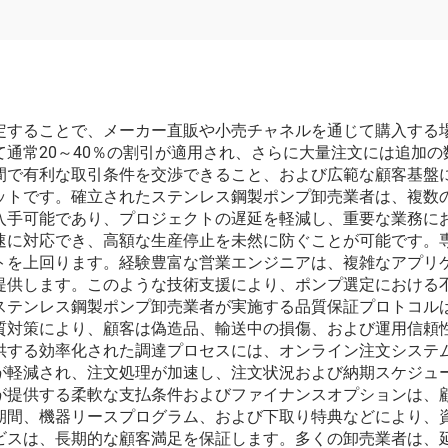
定することで、メーカー直販や小売チャネルを通じて購入する
通常20～40％の割引が適用され、さらに大量注文には追加
間で有利な取引条件を交渉できること、および広範な顧客基盤
ットです。確立されたステンレス鋼製ポンプ卸売業者は、複数
入手可能であり、プロジェクトの遅延を軽減し、重要な業務に
速に対応でき、高額な生産停止を未然に防ぐことが可能です。
トを上回ります。経験豊富な営業エンジニアは、複雑なアプリ
提供します。このような技術支援により、ポンプ選定における
ステンレス鋼製ポンプ卸売業者が実施する品質保証プロトコル
質対策により、顧客は偽造品、輸送中の損傷、および運用信頼
供する効率化された調達プロセスには、オンライン注文システ
が軽減され、注文処理が加速し、注文状況および納期スケジュ
が提供する柔軟な支払条件およびファイナンスオプションは、
期間、機器リースプログラム、および下取り特典などにより、
ビスは、長期的な顧客満足を保証します。多くの卸売業者は、