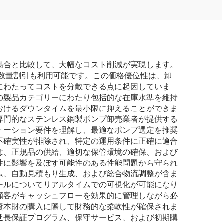
用 11/12 L/min オリジナ
ル装着メーカー
（OEM）
場合と比較して、大幅なコスト削減が実現します。
の数量割引も利用可能です。この価格優位性は、卸
にわたってコストを分散できる点に起因していま
の製品カテゴリーにわたり包括的な在庫水準を維持
おけるダウンタイムを最小限に抑えることができま
専門的なステンレス鋼製ポンプ卸売業者が提供する
ケーション要件を理解し、最適なポンプ選定を推奨
不確実性が排除され、特定の運用条件に正確に適合
は、正規品の供給、適切な保管環境の確保、および
性に影響を及ぼす可能性のある性能問題から守られ
ム、自動見積もり生成、および統合物流調整が含ま
ールについてリアルタイムでの可視化が可能になり
顧客がキャッシュフローを効果的に管理しながら必
資本財の購入に際して財務的な柔軟性が確保されま
延長保証プログラム、保守サービス、および初期購