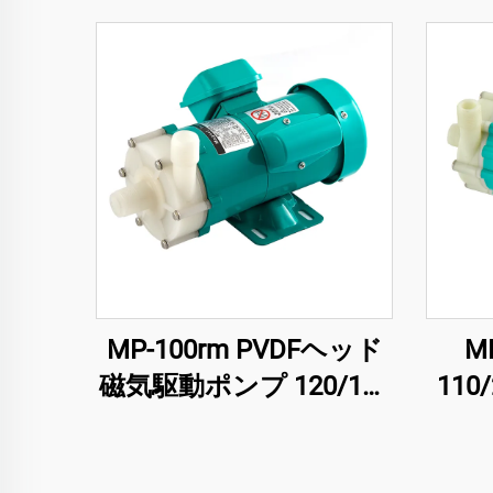
MP-100rm PVDFヘッド
M
磁気駆動ポンプ 120/130
110
L/Min 容量 強酸・溶剤用
強腐食抵抗性