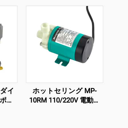
ルダイ
ホットセリング MP-
ポン
10RM 110/220V 電動永
向け
久磁石式水泵 磁気駆動遠
心ポンプ 冷却システム