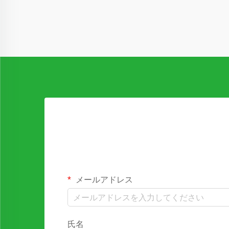
た多用途なソリューションとして特に注
目されています…
メールアドレス
氏名