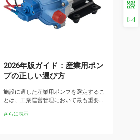
2026年版ガイド：産業用ポン
2
プの正しい選び方
ー
る
施設に適した産業用ポンプを選定するこ
とは、工業運営管理において最も重要な
自動
意思決定の一つです。システム全体の性
進歩
さらに表示
能、効率性、信頼性は、適切なポンプ選
頼性
さら
定に大きく依存しています。
ムに
これ