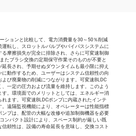
用 11/12 L/min オリジナ
ル装着メーカー
（OEM）
ーションと比較して、電力消費量を30～50％削減
続運転し、スロットルバルブやバイパスシステムに
する摩擦損失が完全に排除され、さらに可変速制御
、またブラシ交換の定期保守作業そのものが不要と
が延長され、予期せぬダウンタイムも最小限に抑え
かに動作するため、ユーザーはシステム信頼性の向
よび廃棄物の削減につながります。可変速BLDC
く、一定の圧力および流量を維持します。このよう
ます。環境面でのメリットとしては、エネルギー消
れます。可変速BLDCポンプに内蔵されたインテ
す。遠隔監視機能により、オペレーターは性能指標
ポンプは、配管の大幅な改修や追加制御機器を必要
のコンパクト設計により、スペース制約が厳しい既
な信頼性は、設備の寿命延長を意味し、交換コスト