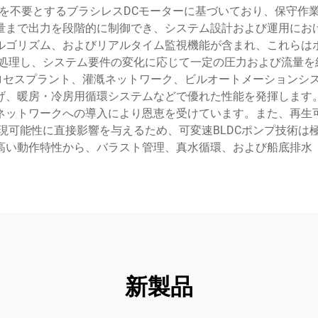
を不要とするブラシレスDCモーターに基づいており、保守作
量まで出力を段階的に制御でき、システム設計および運用にお
ルゴリズム、およびリアルタイム監視機能が含まれ、これらは
処理し、システム要件の変化に応じて一定の圧力および流量を維
プロセスプラント、灌漑ネットワーク、ビルオートメーションシ
げ、暖房・冷房用循環システムなどで優れた性能を発揮します
ネットワークへの導入により恩恵を受けています。また、再生
現可能性に直接影響を与えるため、可変速BLDCポンプ技術は
高い動作特性から、バラスト管理、真水循環、および船底排水
新製品