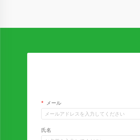
メール
氏名