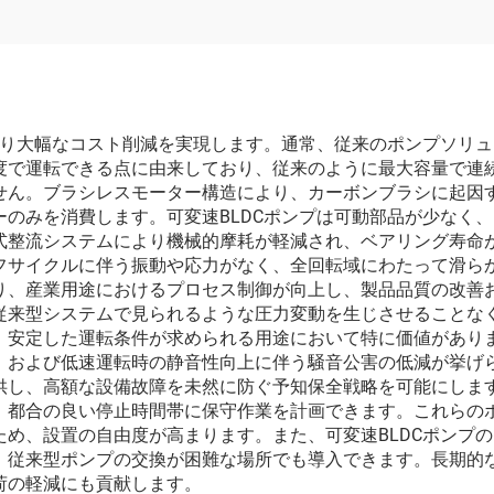
より大幅なコスト削減を実現します。通常、従来のポンプソリュ
度で運転できる点に由来しており、従来のように最大容量で連
せん。ブラシレスモーター構造により、カーボンブラシに起因
のみを消費します。可変速BLDCポンプは可動部品が少なく
式整流システムにより機械的摩耗が軽減され、ベアリング寿命
フサイクルに伴う振動や応力がなく、全回転域にわたって滑ら
、産業用途におけるプロセス制御が向上し、製品品質の改善お
従来型システムで見られるような圧力変動を生じさせることな
、安定した運転条件が求められる用途において特に価値があり
および低速運転時の静音性向上に伴う騒音公害の低減が挙げら
供し、高額な設備故障を未然に防ぐ予知保全戦略を可能にしま
、都合の良い停止時間帯に保守作業を計画できます。これらの
め、設置の自由度が高まります。また、可変速BLDCポンプ
、従来型ポンプの交換が困難な場所でも導入できます。長期的
荷の軽減にも貢献します。