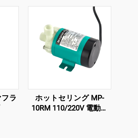
ヤフラ
ホットセリング MP-
10RM 110/220V 電動永
久磁石式水泵 磁気駆動遠
心ポンプ 冷却システム