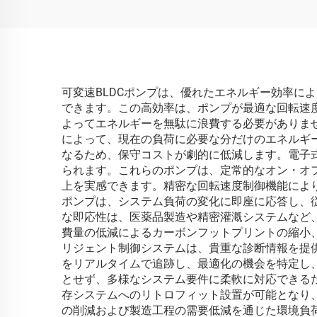
可変速BLDCポンプは、優れたエネルギー効率に
できます。この高効率は、ポンプが最適な回転速
よってエネルギーを無駄に浪費する必要がありま
によって、現在の負荷に必要な分だけのエネルギー
なるため、保守コストが劇的に低減します。電子
られます。これらのポンプは、定常的なオン・オ
上を実感できます。精密な回転速度制御機能により
ポンプは、システム負荷の変化に即座に応答し、
な即応性は、医薬品製造や精密灌漑システムなど
費量の低減によるカーボンフットプリントの縮小、
リジェント制御システムは、貴重な診断情報を提
をリアルタイムで追跡し、最適化の機会を特定し
とせず、多様なシステム要件に柔軟に対応できるた
存システムへのリトロフィット設置が可能となり
の削減および製造工程の需要低減を通じた環境負