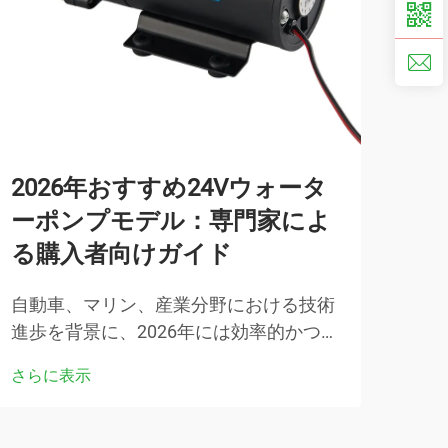
2026年おすすめ24Vウォータ
一
ーポンプモデル：専門家によ
と
る購入者向けガイド
腐食
処理
自動車、マリン、産業分野における技術
て、
進歩を背景に、2026年には効率的かつ信
さら
およ
頼性の高い24Vウォーターポンプシステ
さらに表示
撃性
ムに対する需要が劇的に増加しました。
これらのコンパクトでありながら強力な
ポンピングソリューションは、優れた性