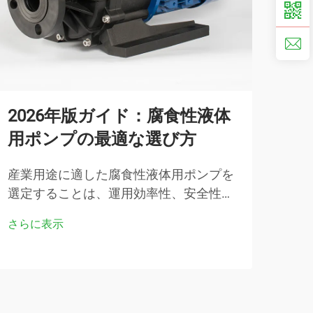
2026年版ガイド：腐食性液体
腐
用ポンプの最適な選び方
ニ
産業用途に適した腐食性液体用ポンプを
強力
選定することは、運用効率性、安全性お
施設
よび長期的なコスト効率性を確保するた
めて
さらに表示
さら
めに極めて重要です。化学プロセス施
な選
設、廃水処理プラントおよび製造現場な
イム
どでは...
性が
応ポ