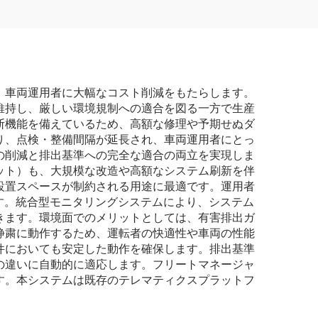
、車両運用者に大幅なコスト削減をもたらします。
で維持し、厳しい環境規制への適合を図る一方で生産
断機能を備えているため、高額な修理や予期せぬダ
り、点検・整備間隔が延長され、車両運用者にとっ
の削減と排出基準への完全な適合の両立を実現しま
ット）も、大規模な改造や高額なシステム刷新を伴
設置スペースが制約される用途に最適です。運用者
す。統合型モニタリングシステムにより、システム
きます。環境面でのメリットとしては、有害排出ガ
静粛に動作するため、運転者の快適性や車両の性能
件においても安定した動作を確保します。排出基準
の違いに自動的に適応します。フリートマネージャ
す。本システムは既存のテレマティクスプラットフ