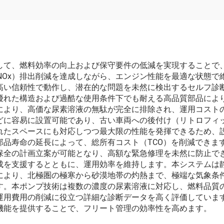
して、燃料効率の向上および保守要件の低減を実現することで
NOx）排出削減を達成しながら、エンジン性能を最適な状態
高い信頼性で動作し、潜在的な問題を未然に検出するセルフ診
優れた構造および過酷な使用条件下でも耐える高品質部品によ
により、高価な尿素溶液の無駄が完全に排除され、運用コスト
どに容易に設置可能であり、古い車両への後付け（リトロフィ
れたスペースにも対応しつつ最大限の性能を発揮できるため、
部品寿命の延長によって、総所有コスト（TCO）を削減できま
保全の計画立案が可能となり、高額な緊急修理を未然に防止で
成を支援するとともに、運用効率を維持します。本システムは
により、北極圏の極寒から砂漠地帯の灼熱まで、極端な気象条
す。本ポンプ技術は複数の濃度の尿素溶液に対応し、燃料品質
運用費用の削減に役立つ詳細な診断データを高く評価していま
機能を提供することで、フリート管理の効率性を高めます。