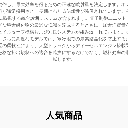
動作し、最大効率を得るための正確な噴射量を決定します。ポ
料が通常採用され、長期にわたる信頼性が確保されています。
に監視する統合診断システムが含まれます。電子制御ユニット（
害な窒素酸化物の最適な低減を達成するとともに、尿素消費量
ェイルセーフ機構および冗長システムが組み込まれています。
。さらに高度なモデルでは、寒冷地での尿素結晶化を防止する
置の柔軟性により、大型トラックからディーゼルエンジン搭載
厳格な排出規制への適合を確実にするだけでなく、燃料効率の
献します。
人気商品