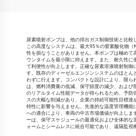
尿素噴射ポンプは、他の排出ガス制御技術と比較
この高度なシステムは、最大95％の窒素酸化物（
性を損なうことがありません。本ポンプは極めて
ウンタイムを最小限に抑えます。また、耐久性に
て利便性が向上します。正確な尿素溶液噴射制御
す。既存のディーゼルエンジンシステムのほとん
わずに行えます。コンパクトな設計により、限ら
は、燃料消費量の低減、保守頻度の減少、および
のリアルタイム性能データが得られるため、予防
スの大幅な削減があり、企業の持続可能性目標達
特性に影響を与えません。先進的な温度管理機能
への適合により、車両の中古市場価値が向上しま
ーは、保守スケジュールの最適化および全体的な
ォームとシームレスに統合可能であり、遠隔監視