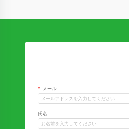
メール
氏名