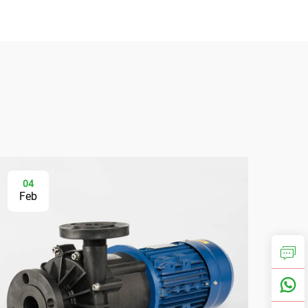
04
0
Feb
Fe