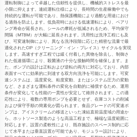
運転制御によって卓越した信頼性を提供し、機械的ストレスを最
小限に抑えます。連続運転仕様により、長時間の生産稼働中でも
持続的な運転が可能であり、熱保護機能により過酷な用途におけ
る過熱を防止します。低負荷時における低速運転により、ベアリ
ング寿命が延長され、シールの摩耗が低減されるため、平均保守
間隔（MTBM）が大幅に延長されます。汎用性は洗浄工程にも及
び、可変速制御により、異なる洗浄段階に応じた精密な流量で最
適化されたCIP（クリーニング・イン・プレイス）サイクルを実現
します。高速すすぎ工程では緩く付着した異物を除去し、制御さ
れた低速循環により、殺菌液の十分な接触時間を確保します。ま
た、ポンプの設計は正転および逆転の両方に対応しており、内部
表面すべてに効果的に到達する双方向洗浄を可能にします。可変
速システムは、温度変化、粘度変動、またはシステム圧力の変動
など、さまざまな運転条件の変化を自動的に補償するため、運用
条件が変化しても性能の一貫性が安定して維持されます。この適
応性により、複数の専用ポンプを必要とせず、在庫コストの削減
および保守手順の簡素化が図られます。食品グレードの可変速ポ
ンプは、アイスクリームの移送といった凍結直前温度域の用途か
ら、ホットソース製造のような高温工程まで、極端な温度範囲に
対応します。設置の柔軟性により、既存施設のスペース制約に応
じて水平または垂直設置が可能であり、モジュラー設計により、