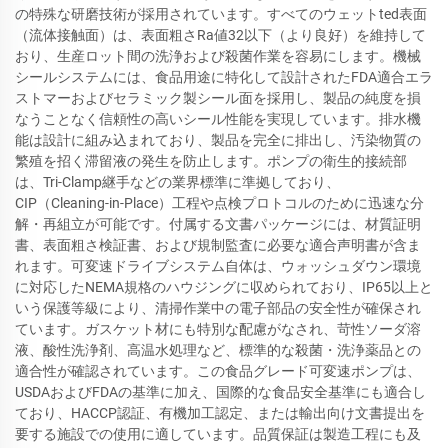
の特殊な研磨技術が採用されています。すべてのウェットted表面
（流体接触面）は、表面粗さRa値32以下（より良好）を維持して
おり、生産ロット間の洗浄および殺菌作業を容易にします。機械
シールシステムには、食品用途に特化して設計されたFDA適合エラ
ストマーおよびセラミック製シール面を採用し、製品の純度を損
なうことなく信頼性の高いシール性能を実現しています。排水機
能は設計に組み込まれており、製品を完全に排出し、汚染物質の
繁殖を招く滞留液の発生を防止します。ポンプの衛生的接続部
は、Tri-Clamp継手などの業界標準に準拠しており、
CIP（Cleaning-in-Place）工程や点検プロトコルのために迅速な分
解・再組立が可能です。付属する文書パッケージには、材質証明
書、表面粗さ検証書、および規制監査に必要な適合声明書が含ま
れます。可変速ドライブシステム自体は、ウォッシュダウン環境
に対応したNEMA規格のハウジングに収められており、IP65以上と
いう保護等級により、清掃作業中の電子部品の安全性が確保され
ています。ガスケット材にも特別な配慮がなされ、苛性ソーダ溶
液、酸性洗浄剤、高温水処理など、標準的な殺菌・洗浄薬品との
適合性が確認されています。この食品グレード可変速ポンプは、
USDAおよびFDAの基準に加え、国際的な食品安全基準にも適合し
ており、HACCP認証、有機加工認定、または輸出向け文書提出を
要する施設での使用に適しています。品質保証は製造工程にも及