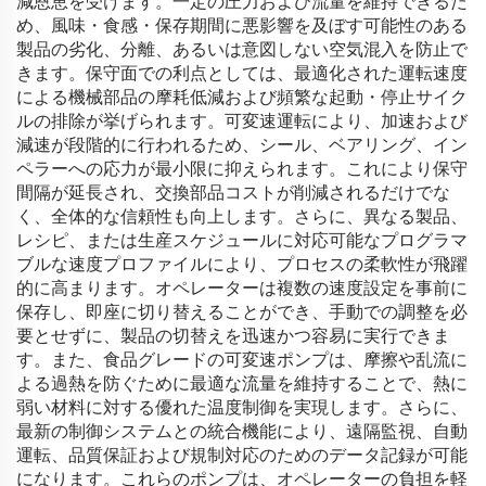
減恩恵を受けます。一定の圧力および流量を維持できるた
め、風味・食感・保存期間に悪影響を及ぼす可能性のある
製品の劣化、分離、あるいは意図しない空気混入を防止で
きます。保守面での利点としては、最適化された運転速度
による機械部品の摩耗低減および頻繁な起動・停止サイク
ルの排除が挙げられます。可変速運転により、加速および
減速が段階的に行われるため、シール、ベアリング、イン
ペラーへの応力が最小限に抑えられます。これにより保守
間隔が延長され、交換部品コストが削減されるだけでな
く、全体的な信頼性も向上します。さらに、異なる製品、
レシピ、または生産スケジュールに対応可能なプログラマ
ブルな速度プロファイルにより、プロセスの柔軟性が飛躍
的に高まります。オペレーターは複数の速度設定を事前に
保存し、即座に切り替えることができ、手動での調整を必
要とせずに、製品の切替えを迅速かつ容易に実行できま
す。また、食品グレードの可変速ポンプは、摩擦や乱流に
よる過熱を防ぐために最適な流量を維持することで、熱に
弱い材料に対する優れた温度制御を実現します。さらに、
最新の制御システムとの統合機能により、遠隔監視、自動
運転、品質保証および規制対応のためのデータ記録が可能
になります。これらのポンプは、オペレーターの負担を軽