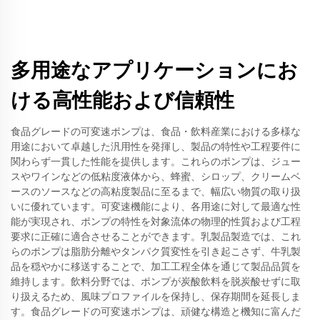
多用途なアプリケーションにお
ける高性能および信頼性
食品グレードの可変速ポンプは、食品・飲料産業における多様な
用途において卓越した汎用性を発揮し、製品の特性や工程要件に
関わらず一貫した性能を提供します。これらのポンプは、ジュー
スやワインなどの低粘度液体から、蜂蜜、シロップ、クリームベ
ースのソースなどの高粘度製品に至るまで、幅広い物質の取り扱
いに優れています。可変速機能により、各用途に対して最適な性
能が実現され、ポンプの特性を対象流体の物理的性質および工程
要求に正確に適合させることができます。乳製品製造では、これ
らのポンプは脂肪分離やタンパク質変性を引き起こさず、牛乳製
品を穏やかに移送することで、加工工程全体を通じて製品品質を
維持します。飲料分野では、ポンプが炭酸飲料を脱炭酸せずに取
り扱えるため、風味プロファイルを保持し、保存期間を延長しま
す。食品グレードの可変速ポンプは、頑健な構造と機知に富んだ