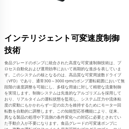
インテリジェント可変速度制御
技術
食品グレードのポンプに統合された高度な可変速制御技術は、プ
ロセス自動化および運用効率において画期的な進歩を表していま
す。このシステムの核となるのは、高品質な可変周波数ドライブ
（VFD）であり、通常300～3000 rpmのポンプ運転範囲において無
段階の速度調整を可能にし、多様な用途に対して精密な流量制御
を実現します。制御システムは先進的なアルゴリズムを採用して
おり、リアルタイムの運転状態を監視し、システム圧力や流体粘
度の変動にもかかわらず一定の出力を維持するためにモーター回
転数を自動的に調整します。この知能型応答機能により、従来、
異なる製品の処理や下流側の条件変化への対応に必要とされてい
た手動介入が不要になります。食品グレードの可変速ポンプに