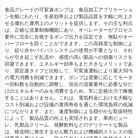
食品グレードの可変速ポンプは、食品加工アプリケーショ
ン全般にわたり、生産効率および製品品質を大幅に向上さ
せる優れた運用上のメリットを提供します。その主な利点
は、正確な流量制御機能にあり、オペレーターがプロセス
要件に完全に合致するポンプ出力を設定でき、無駄やオー
バーフローを防ぐことができます。この高精度な制御によ
り、絞り弁やバイパスシステムの使用が不要となり、それ
らが引き起こす乱流や、感度の高い製品への損傷リスクを
回避できます。エネルギー効率もまた大きなメリットであ
り、固定速タイプと比較して、可変速運転により最大50％
の電力消費を削減できます。ポンプは需要に応じてモータ
ー回転数を自動的に調整し、現在の流量要件に必要な分だ
けのエネルギーのみを消費するため、常に定格出力で稼働
することはありません。これは、電気料金における大幅な
コスト削減および設備の運用寿命を通じた環境負荷の低減
につながります。また、速度制御による穏やかな取扱特性
によって、製品品質の向上も実現されます。果肉ピュー
レ、乳製品クリーム、発酵飲料などのデリケートな製品
は、移送時に発生するせん断力および機械的ストレスの低