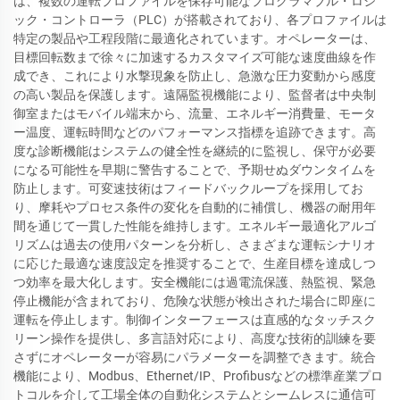
は、複数の運転プロファイルを保存可能なプログラマブル・ロジ
ック・コントローラ（PLC）が搭載されており、各プロファイルは
特定の製品や工程段階に最適化されています。オペレーターは、
目標回転数まで徐々に加速するカスタマイズ可能な速度曲線を作
成でき、これにより水撃現象を防止し、急激な圧力変動から感度
の高い製品を保護します。遠隔監視機能により、監督者は中央制
御室またはモバイル端末から、流量、エネルギー消費量、モータ
ー温度、運転時間などのパフォーマンス指標を追跡できます。高
度な診断機能はシステムの健全性を継続的に監視し、保守が必要
になる可能性を早期に警告することで、予期せぬダウンタイムを
防止します。可変速技術はフィードバックループを採用してお
り、摩耗やプロセス条件の変化を自動的に補償し、機器の耐用年
間を通じて一貫した性能を維持します。エネルギー最適化アルゴ
リズムは過去の使用パターンを分析し、さまざまな運転シナリオ
に応じた最適な速度設定を推奨することで、生産目標を達成しつ
つ効率を最大化します。安全機能には過電流保護、熱監視、緊急
停止機能が含まれており、危険な状態が検出された場合に即座に
運転を停止します。制御インターフェースは直感的なタッチスク
リーン操作を提供し、多言語対応により、高度な技術的訓練を要
さずにオペレーターが容易にパラメーターを調整できます。統合
機能により、Modbus、Ethernet/IP、Profibusなどの標準産業プロ
トコルを介して工場全体の自動化システムとシームレスに通信可