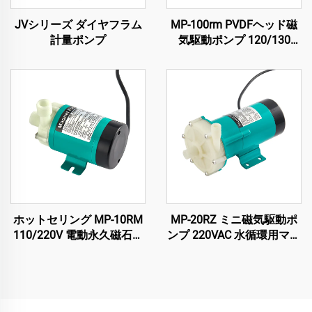
JVシリーズ ダイヤフラム
MP-100rm PVDFヘッド磁
計量ポンプ
気駆動ポンプ 120/130
L/Min 容量 強酸・溶剤用
強腐食抵抗性
ホットセリング MP-10RM
MP-20RZ ミニ磁気駆動ポ
110/220V 電動永久磁石式
ンプ 220VAC 水循環用マグ
水泵 磁気駆動遠心ポンプ
ポンプ 化学産業用 遠心原
冷却システム用 11/12
理 モータ電源
L/min オリジナル装着メー
カー（OEM）