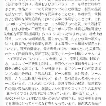
う設計されており、流量および加工パラメーターを精密に制御で
きます。食品グレードの可変速ポンプの主な機能は、製品の品質
を損なわず、処理中の材料を汚染することなく、各種食品、飲料
および原料を製造施設内において安全に移送することです。これ
らのポンプの技術的特徴には、FDA承認済みの材質、衛生設計原
則、および特定の工程要件に応じてポンプ回転速度を調整可能な
先進的な可変周波数駆動（VFD）システムが含まれます。構造上は
通常、ステンレス鋼製部品、滑らかな内面、および細菌の増殖を
防止し徹底的な洗浄作業を容易にする専用シール機構が採用され
ています。可変速機能は、最大容量の10％～100％という広範囲に
わたって回転速度を調節可能な高度なモーター制御システムによ
って実現されています。この技術により、流量を精密に制御で
き、エネルギー消費量を削減し、最適化された運転条件によって
機器の寿命を延長することが可能です。食品グレードの可変速ポ
ンプの応用分野は、乳製品加工、ビール醸造、果汁製造、ソース
製造、さらには医薬品分野など、食品・飲料産業の多様なセクタ
ーに及びます。これらのポンプは、高粘度液体の移送、温度感受
性の高い製品の取扱い、頻繁なレシピ変更やロットごとの工程変
化を伴うプロセス管理に特に優れています。衛生設計により、
HACCP手順およびFDA規制への適合が確保され、認証基準を維持
する施設にとって不可欠な存在となっています。最新式の食品グ