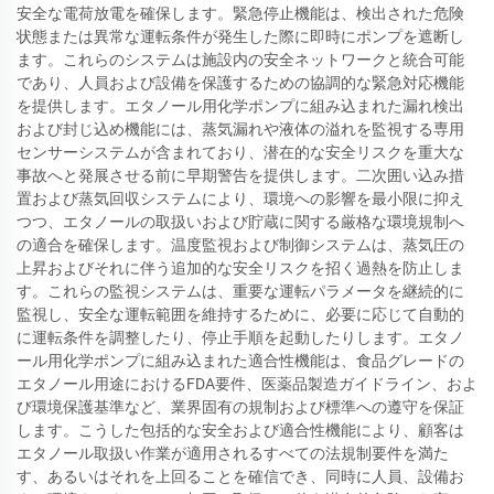
安全な電荷放電を確保します。緊急停止機能は、検出された危険
状態または異常な運転条件が発生した際に即時にポンプを遮断し
ます。これらのシステムは施設内の安全ネットワークと統合可能
であり、人員および設備を保護するための協調的な緊急対応機能
を提供します。エタノール用化学ポンプに組み込まれた漏れ検出
および封じ込め機能には、蒸気漏れや液体の溢れを監視する専用
センサーシステムが含まれており、潜在的な安全リスクを重大な
事故へと発展させる前に早期警告を提供します。二次囲い込み措
置および蒸気回収システムにより、環境への影響を最小限に抑え
つつ、エタノールの取扱いおよび貯蔵に関する厳格な環境規制へ
の適合を確保します。温度監視および制御システムは、蒸気圧の
上昇およびそれに伴う追加的な安全リスクを招く過熱を防止しま
す。これらの監視システムは、重要な運転パラメータを継続的に
監視し、安全な運転範囲を維持するために、必要に応じて自動的
に運転条件を調整したり、停止手順を起動したりします。エタノ
ール用化学ポンプに組み込まれた適合性機能は、食品グレードの
エタノール用途におけるFDA要件、医薬品製造ガイドライン、およ
び環境保護基準など、業界固有の規制および標準への遵守を保証
します。こうした包括的な安全および適合性機能により、顧客は
エタノール取扱い作業が適用されるすべての法規制要件を満た
す、あるいはそれを上回ることを確信でき、同時に人員、設備お