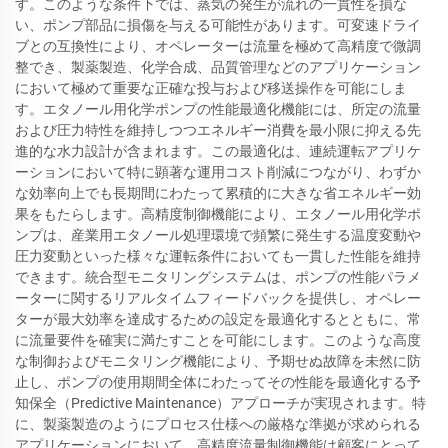
す。このような条件下では、蒸気の発生が流れの一貫性を損な
い、ポンプ部品に損傷を与える可能性があります。可変速ドライ
ブとの互換性により、オペレーターは流量を極めて高精度で微調
整でき、製薬製造、化学合成、品質管理などのアプリケーション
において極めて重要な正確な投与および移送操作を可能にしま
す。エタノール用化学ポンプの性能最適化機能には、所定の流量
および圧力特性を維持しつつエネルギー消費を最小限に抑える先
進的な水力設計が含まれます。この最適化は、連続運転アプリケ
ーションにおいて特に顕著な運用コスト削減につながり、わずか
な効率向上でも長期間にわたって累積的に大きな省エネルギー効
果をもたらします。高精度制御機能により、エタノール用化学ポ
ンプは、産業用エタノール処理環境で頻繁に発生する温度変動や
圧力変動といった様々な運転条件においても一貫した性能を維持
できます。統合型モニタリングシステムは、ポンプの性能パラメ
ーターに関するリアルタイムフィードバックを提供し、オペレー
ターが最大効率を達成するための設定を最適化するとともに、常
に流量要件を確実に満たすことを可能にします。このような高度
な制御およびモニタリング機能により、予期せぬ故障を未然に防
止し、ポンプの使用期間全体にわたってその性能を最適化する予
知保全（Predictive Maintenance）アプローチが実現されます。特
に、製薬製造のようにプロセス仕様への厳格な準拠が求められる
アプリケーションにおいて、高精度流量制御機能は顧客にとって