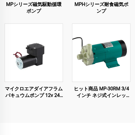
MPシリーズ磁気駆動循環
MPHシリーズ耐食磁気ポ
ポンプ
ンプ
マイクロエアダイアフラム
ヒット商品 MP-30RM 3/4
バキュウムポンプ 12v 24v
インチ ネジ式インレッ
220v 低ノイズ電源 医療美
ト・アウトレット ポリプ
容機器用
ロピレン製磁気ポンプ 耐
化学薬品 電動磁気ポンプ
金属加工用化学溶剤対応