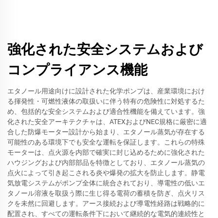
強化された安全システムおよび
コンプライアンス機能
エタノール用途向けに設計された化学ポンプは、産業環境におけ
る揮発性・可燃性液体の取扱いに伴う特有の危険性に対処するた
め、包括的な安全システムおよび適合性機能を備えています。強
化された安全アーキテクチャは、ATEXおよびNEC規格に厳密に適
合した防爆モーター設計から始まり、エタノール蒸気が存在する
可能性のある環境下でも安全な運転を保証します。これらの特殊
モーターは、点火源を内部で確実に封じ込めるために強化された
ハウジングおよび内部部品を特徴としており、エタノール蒸気の
点火によって引き起こされる炎や爆発の拡大を防止します。静電
気放電システムがポンプ全体に統合されており、導電性の低いエ
タノール溶液を取扱う際に生じ得る電荷の蓄積を防ぎ、点火リス
クを未然に回避します。アース接続および導電性経路は戦略的に
配置され、すべての運転条件下において継続的な電気的連続性と