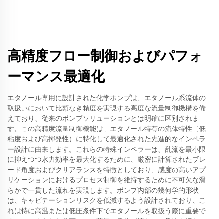
高精度フロー制御およびパフォ
ーマンス最適化
エタノール専用に設計された化学ポンプは、エタノール系流体の
取扱いにおいて比類なき精度を実現する高度な流量制御機構を備
えており、従来のポンプソリューションとは明確に区別されま
す。この高精度流量制御機能は、エタノール特有の流体特性（低
粘度および高揮発性）に特化して最適化された先進的なインペラ
ー設計に由来します。これらの特殊インペラーは、乱流を最小限
に抑えつつ水力効率を最大化するために、厳密に計算されたブレ
ード角度およびクリアランスを特徴としており、感度の高いアプ
リケーションにおけるプロセス制御を維持するために不可欠な滑
らかで一貫した流れを実現します。ポンプ内部の幾何学的形状
は、キャビテーションリスクを低減するよう設計されており、こ
れは特に高温または低圧条件下でエタノールを取扱う際に重要で