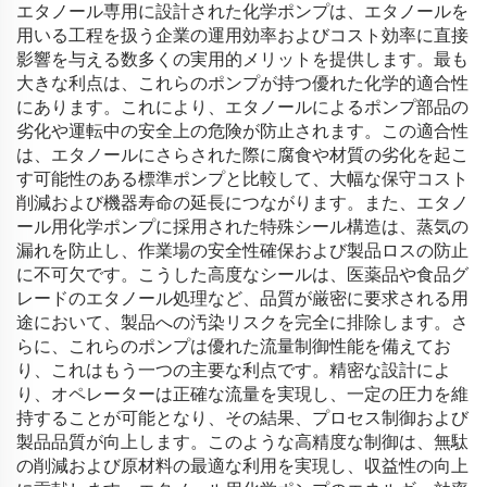
エタノール専用に設計された化学ポンプは、エタノールを
用いる工程を扱う企業の運用効率およびコスト効率に直接
影響を与える数多くの実用的メリットを提供します。最も
大きな利点は、これらのポンプが持つ優れた化学的適合性
にあります。これにより、エタノールによるポンプ部品の
劣化や運転中の安全上の危険が防止されます。この適合性
は、エタノールにさらされた際に腐食や材質の劣化を起こ
す可能性のある標準ポンプと比較して、大幅な保守コスト
削減および機器寿命の延長につながります。また、エタノ
ール用化学ポンプに採用された特殊シール構造は、蒸気の
漏れを防止し、作業場の安全性確保および製品ロスの防止
に不可欠です。こうした高度なシールは、医薬品や食品グ
レードのエタノール処理など、品質が厳密に要求される用
途において、製品への汚染リスクを完全に排除します。さ
らに、これらのポンプは優れた流量制御性能を備えてお
り、これはもう一つの主要な利点です。精密な設計によ
り、オペレーターは正確な流量を実現し、一定の圧力を維
持することが可能となり、その結果、プロセス制御および
製品品質が向上します。このような高精度な制御は、無駄
の削減および原材料の最適な利用を実現し、収益性の向上