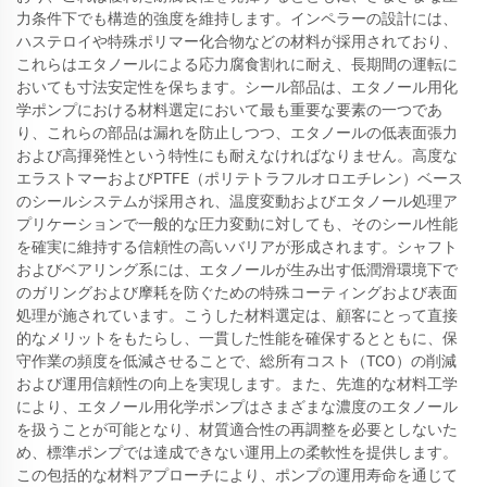
力条件下でも構造的強度を維持します。インペラーの設計には、
ハステロイや特殊ポリマー化合物などの材料が採用されており、
これらはエタノールによる応力腐食割れに耐え、長期間の運転に
おいても寸法安定性を保ちます。シール部品は、エタノール用化
学ポンプにおける材料選定において最も重要な要素の一つであ
り、これらの部品は漏れを防止しつつ、エタノールの低表面張力
および高揮発性という特性にも耐えなければなりません。高度な
エラストマーおよびPTFE（ポリテトラフルオロエチレン）ベース
のシールシステムが採用され、温度変動およびエタノール処理ア
プリケーションで一般的な圧力変動に対しても、そのシール性能
を確実に維持する信頼性の高いバリアが形成されます。シャフト
およびベアリング系には、エタノールが生み出す低潤滑環境下で
のガリングおよび摩耗を防ぐための特殊コーティングおよび表面
処理が施されています。こうした材料選定は、顧客にとって直接
的なメリットをもたらし、一貫した性能を確保するとともに、保
守作業の頻度を低減させることで、総所有コスト（TCO）の削減
および運用信頼性の向上を実現します。また、先進的な材料工学
により、エタノール用化学ポンプはさまざまな濃度のエタノール
を扱うことが可能となり、材質適合性の再調整を必要としないた
め、標準ポンプでは達成できない運用上の柔軟性を提供します。
この包括的な材料アプローチにより、ポンプの運用寿命を通じて