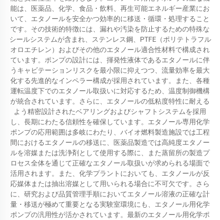
能は、医薬品、化学、食品・飲料、再生可能エネルギー産業にお
いて、エタノールを安全かつ効率的に移送・循環・処理すること
です。その技術的特徴には、漏れや汚染を防止するための特殊な
シールシステムが含まれ、ステンレス鋼、PTFE（ポリテトラフル
オロエチレン）およびその他のエタノール適合性材料で構成され
ています。ポンプの設計には、揮発性液体であるエタノールに伴
うキャビテーションリスクを最小限に抑えつつ、流量効率を最大
化する先進的なインペラー構成が採用されています。また、各種
運転温度下でのエタノール取扱いに対応するため、温度制御機構
が統合されています。さらに、エタノールの低粘度特性に耐える
よう精密設計されたベアリングおよびシャフトシステムを採用
し、長期にわたる信頼性を確保しています。エタノール専用化学
ポンプの応用範囲は多岐にわたり、バイオ燃料製造施設では工程
間におけるエタノールの移送に、医薬品製造では高純度エタノー
ルを溶媒または洗浄剤として使用する際に、また蒸留所の製造プ
ロセス全体を通じて正確なエタノール取扱いが求められる場面で
活用されます。また、化学プラントにおいても、エタノールが反
応媒体または抽出溶媒として用いられる場合に不可欠です。さら
に、研究および品質管理手順においてエタノール溶液の正確な計
量・移送が極めて重要となる実験室環境にも、エタノール用化学
ポンプの汎用性が活かされています。最新のエタノール用化学ポ