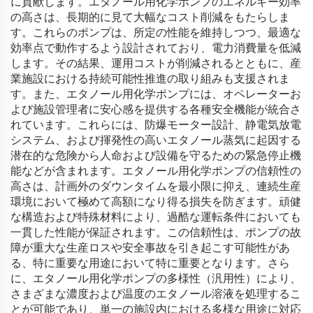
に貢献します。エタノール用化学ポンプのエネルギー効率
の高さは、長期的に見て大幅なコスト削減をもたらしま
す。これらのポンプは、所定の性能を維持しつつ、最適な
効率点で動作するよう設計されており、電力消費量を低減
します。その結果、運用コストが削減されるとともに、産
業施設における持続可能性推進の取り組みも支援されま
す。また、エタノール用化学ポンプには、オペレーターお
よび施設管理者に安心感を提供する各種安全機能が統合さ
れています。これらには、防爆モーター設計、静電気放電
システム、および揮発性の高いエタノール蒸気に起因する
潜在的な危険から人命および設備を守るための緊急停止機
能などが含まれます。エタノール用化学ポンプの信頼性の
高さは、計画外のダウンタイムを最小限に抑え、連続生産
環境において極めて高額になり得る損失を防ぎます。頑健
な構造および特殊材料により、過酷な運転条件においても
一貫した性能が保証されます。この信頼性は、ポンプの故
障が重大な生産ロスや安全事故を引き起こす可能性があ
る、特に重要な用途において特に重要となります。さら
に、エタノール用化学ポンプの多様性（汎用性）により、
さまざまな濃度および温度のエタノール溶液を処理するこ
とが可能であり、単一の施設内における多様な用途に対応